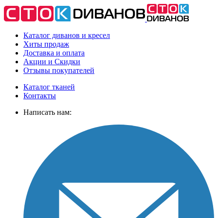
Каталог диванов и кресел
Хиты
продаж
Доставка
и оплата
Акции
и Скидки
Отзывы
покупателей
Каталог тканей
Контакты
Написать нам: