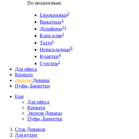
По механизмам:
2
Еврокнижки
1
Выкатные
11
Дельфины
1
Клик-кляк
1
Тахта
6
Нераскладные
4
Кушетки
2
Сунгирь
Для офиса
Кровати
Эконом
Диваны
Пуфы, Банкетки
Еще
Для офиса
Кровати
Эконом Диваны
Пуфы, Банкетки
Сток Диванов
Для кухни