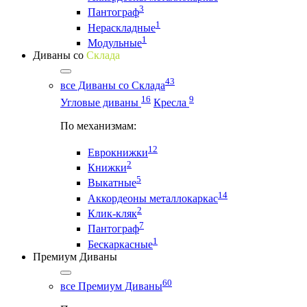
3
Пантограф
1
Нераскладные
1
Модульные
Диваны со
Склада
43
все Диваны со Склада
16
9
Угловые диваны
Кресла
По механизмам:
12
Еврокнижки
2
Книжки
5
Выкатные
14
Аккордеоны металлокаркас
2
Клик-кляк
7
Пантограф
1
Бескаркасные
Премиум Диваны
60
все Премиум Диваны