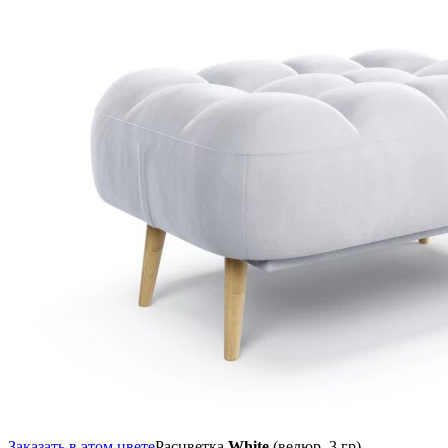
Заказать в этом цвете
Расцветка
White
(велюр, 3 гр),