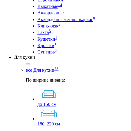
14
Выкатные
5
Аккордеоны
8
Аккордеоны металлокаркас
2
Клик-кляк
5
Тахта
1
Кушетки
1
Кровати
5
Сунгирь
Для кухни
28
все Для кухни
По ширине дивана:
до 150 см
180..220 см