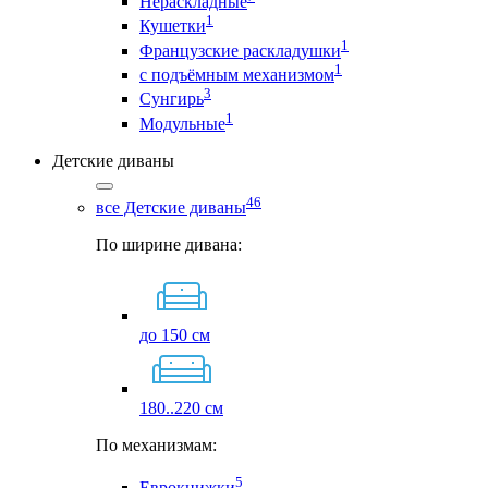
Нераскладные
1
Кушетки
1
Французские раскладушки
1
с подъёмным механизмом
3
Сунгирь
1
Модульные
Детские диваны
46
все Детские диваны
По ширине дивана:
до 150 см
180..220 см
По механизмам:
5
Еврокнижки