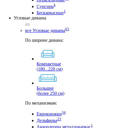
4
Сунгирь
1
Бескаркасные
Угловые диваны
63
все Угловые диваны
По ширине дивана:
Компактные
(180...220 см)
Большие
(более 250 см)
По механизмам:
34
Еврокнижки
23
Дельфины
1
Аккордеоны металлокаркас