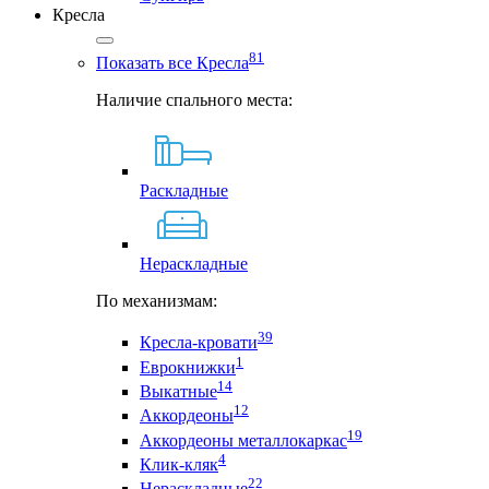
Кресла
81
Показать все Кресла
Наличие спального места:
Раскладные
Нераскладные
По механизмам:
39
Кресла-кровати
1
Еврокнижки
14
Выкатные
12
Аккордеоны
19
Аккордеоны металлокаркас
4
Клик-кляк
22
Нераскладные