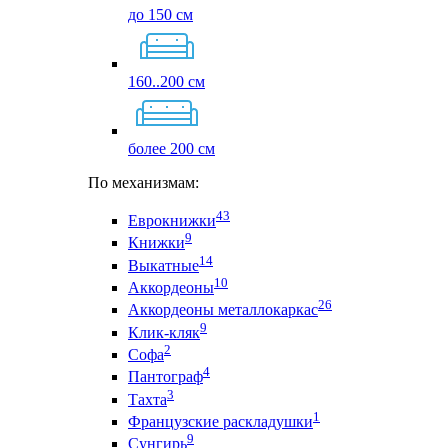
до 150 см
160..200 см
более 200 см
По механизмам:
43
Еврокнижки
9
Книжки
14
Выкатные
10
Аккордеоны
26
Аккордеоны металлокаркас
9
Клик-кляк
2
Софа
4
Пантограф
3
Тахта
1
Французские раскладушки
9
Сунгирь