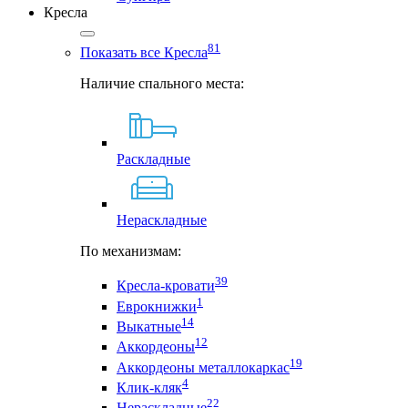
Кресла
81
Показать все Кресла
Наличие спального места:
Раскладные
Нераскладные
По механизмам:
39
Кресла-кровати
1
Еврокнижки
14
Выкатные
12
Аккордеоны
19
Аккордеоны металлокаркас
4
Клик-кляк
22
Нераскладные