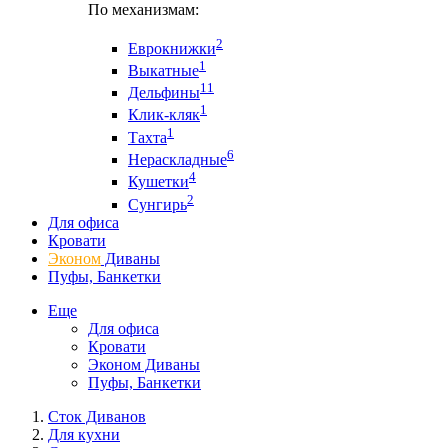
По механизмам:
2
Еврокнижки
1
Выкатные
11
Дельфины
1
Клик-кляк
1
Тахта
6
Нераскладные
4
Кушетки
2
Сунгирь
Для офиса
Кровати
Эконом
Диваны
Пуфы, Банкетки
Еще
Для офиса
Кровати
Эконом Диваны
Пуфы, Банкетки
Сток Диванов
Для кухни