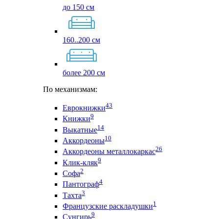
до 150 см
160..200 см
более 200 см
По механизмам:
43
Еврокнижки
9
Книжки
14
Выкатные
10
Аккордеоны
26
Аккордеоны металлокаркас
9
Клик-кляк
2
Софа
4
Пантограф
3
Тахта
1
Французские раскладушки
9
Сунгирь