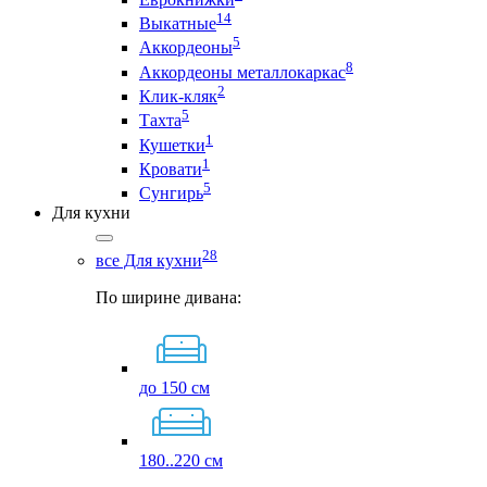
14
Выкатные
5
Аккордеоны
8
Аккордеоны металлокаркас
2
Клик-кляк
5
Тахта
1
Кушетки
1
Кровати
5
Сунгирь
Для кухни
28
все Для кухни
По ширине дивана:
до 150 см
180..220 см