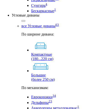
4
Сунгирь
1
Бескаркасные
Угловые диваны
63
все Угловые диваны
По ширине дивана:
Компактные
(180...220 см)
Большие
(более 250 см)
По механизмам:
34
Еврокнижки
23
Дельфины
1
Аккордеоны металлокаркас