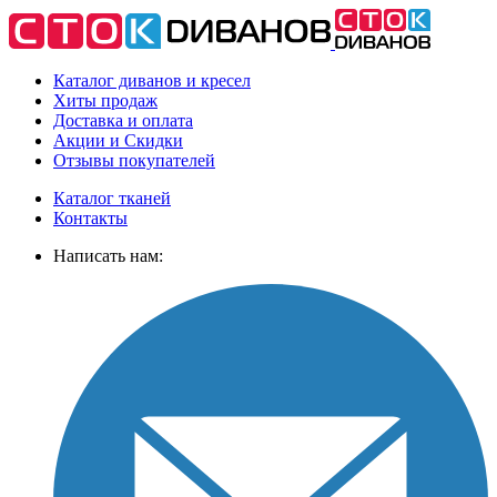
Каталог диванов и кресел
Хиты
продаж
Доставка
и оплата
Акции
и Скидки
Отзывы
покупателей
Каталог тканей
Контакты
Написать нам: