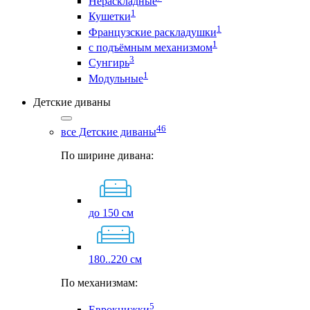
Нераскладные
1
Кушетки
1
Французские раскладушки
1
с подъёмным механизмом
3
Сунгирь
1
Модульные
Детские диваны
46
все Детские диваны
По ширине дивана:
до 150 см
180..220 см
По механизмам:
5
Еврокнижки