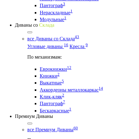
3
Пантограф
1
Нераскладные
1
Модульные
Диваны со
Склада
43
все Диваны со Склада
16
9
Угловые диваны
Кресла
По механизмам:
12
Еврокнижки
2
Книжки
5
Выкатные
14
Аккордеоны металлокаркас
2
Клик-кляк
7
Пантограф
1
Бескаркасные
Премиум Диваны
60
все Премиум Диваны