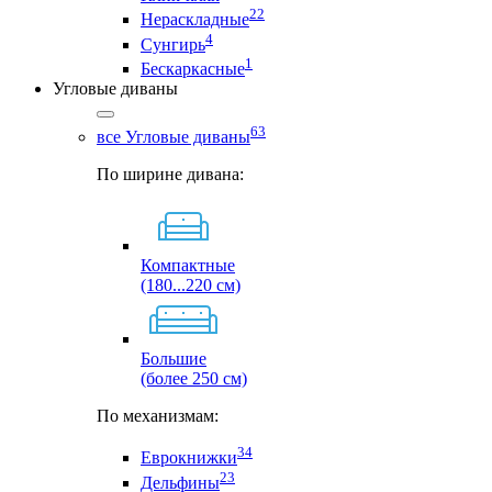
22
Нераскладные
4
Сунгирь
1
Бескаркасные
Угловые диваны
63
все Угловые диваны
По ширине дивана:
Компактные
(180...220 см)
Большие
(более 250 см)
По механизмам:
34
Еврокнижки
23
Дельфины