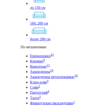
до 150 см
160..200 см
более 200 см
По механизмам:
43
Еврокнижки
9
Книжки
15
Выкатные
10
Аккордеоны
26
Аккордеоны металлокаркас
9
Клик-кляк
2
Софа
4
Пантограф
3
Тахта
1
Французские раскладушки