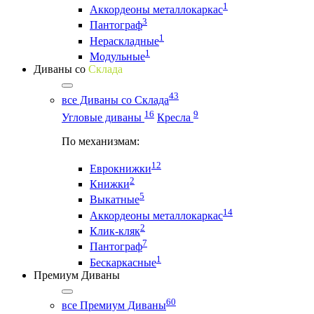
1
Аккордеоны металлокаркас
3
Пантограф
1
Нераскладные
1
Модульные
Диваны со
Склада
43
все Диваны со Склада
16
9
Угловые диваны
Кресла
По механизмам:
12
Еврокнижки
2
Книжки
5
Выкатные
14
Аккордеоны металлокаркас
2
Клик-кляк
7
Пантограф
1
Бескаркасные
Премиум Диваны
60
все Премиум Диваны