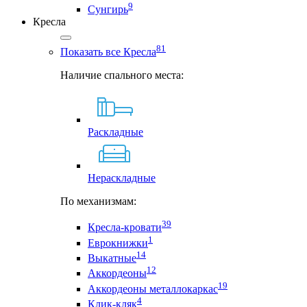
9
Сунгирь
Кресла
81
Показать все Кресла
Наличие спального места:
Раскладные
Нераскладные
По механизмам:
39
Кресла-кровати
1
Еврокнижки
14
Выкатные
12
Аккордеоны
19
Аккордеоны металлокаркас
4
Клик-кляк