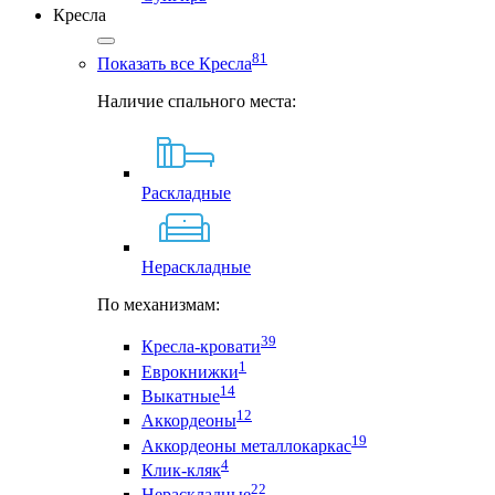
Кресла
81
Показать все Кресла
Наличие спального места:
Раскладные
Нераскладные
По механизмам:
39
Кресла-кровати
1
Еврокнижки
14
Выкатные
12
Аккордеоны
19
Аккордеоны металлокаркас
4
Клик-кляк
22
Нераскладные