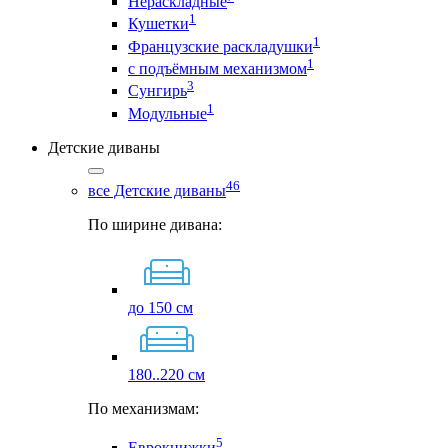
Нераскладные
1
Кушетки
1
Французские раскладушки
1
с подъёмным механизмом
3
Сунгирь
1
Модульные
Детские диваны
46
все Детские диваны
По ширине дивана:
до 150 см
180..220 см
По механизмам:
5
Еврокнижки