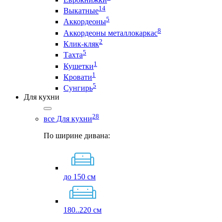
14
Выкатные
5
Аккордеоны
8
Аккордеоны металлокаркас
2
Клик-кляк
5
Тахта
1
Кушетки
1
Кровати
5
Сунгирь
Для кухни
28
все Для кухни
По ширине дивана:
до 150 см
180..220 см