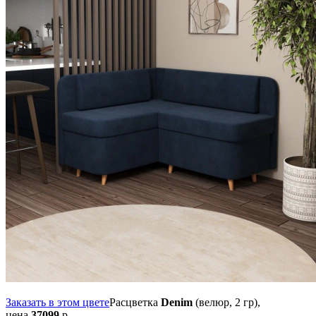
Заказать в этом цвете
Расцветка
Denim
(велюр, 2 гр),
цена
37099
р.