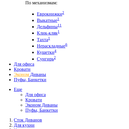
По механизмам:
2
Еврокнижки
1
Выкатные
11
Дельфины
1
Клик-кляк
1
Тахта
6
Нераскладные
4
Кушетки
2
Сунгирь
Для офиса
Кровати
Эконом
Диваны
Пуфы, Банкетки
Еще
Для офиса
Кровати
Эконом Диваны
Пуфы, Банкетки
Сток Диванов
Для кухни