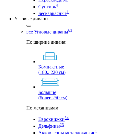
4
Сунгирь
1
Бескаркасные
Угловые диваны
63
все Угловые диваны
По ширине дивана:
Компактные
(180...220 см)
Большие
(более 250 см)
По механизмам:
34
Еврокнижки
23
Дельфины
1
Аккордеоны металлокаркас