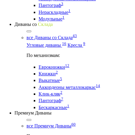
3
Пантограф
1
Нераскладные
1
Модульные
Диваны со
Склада
43
все Диваны со Склада
16
9
Угловые диваны
Кресла
По механизмам:
12
Еврокнижки
2
Книжки
5
Выкатные
14
Аккордеоны металлокаркас
2
Клик-кляк
7
Пантограф
1
Бескаркасные
Премиум Диваны
60
все Премиум Диваны