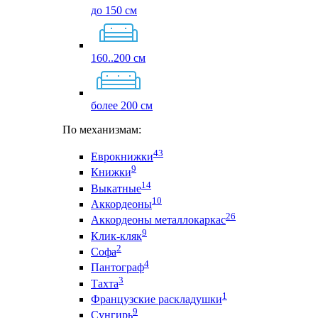
до 150 см
160..200 см
более 200 см
По механизмам:
43
Еврокнижки
9
Книжки
14
Выкатные
10
Аккордеоны
26
Аккордеоны металлокаркас
9
Клик-кляк
2
Софа
4
Пантограф
3
Тахта
1
Французские раскладушки
9
Сунгирь