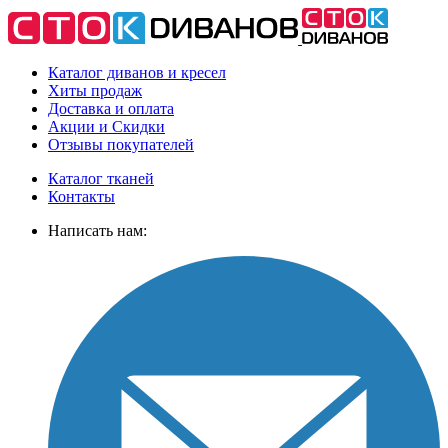
Каталог диванов и кресел
Хиты
продаж
Доставка
и оплата
Акции
и Скидки
Отзывы
покупателей
Каталог тканей
Контакты
Написать нам: