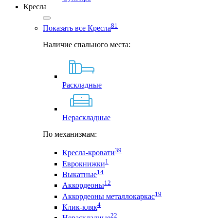
Кресла
81
Показать все Кресла
Наличие спального места:
Раскладные
Нераскладные
По механизмам:
39
Кресла-кровати
1
Еврокнижки
14
Выкатные
12
Аккордеоны
19
Аккордеоны металлокаркас
4
Клик-кляк
22
Нераскладные