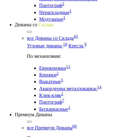
3
Пантограф
1
Нераскладные
1
Модульные
Диваны со
Склада
43
все Диваны со Склада
16
9
Угловые диваны
Кресла
По механизмам:
12
Еврокнижки
2
Книжки
5
Выкатные
14
Аккордеоны металлокаркас
2
Клик-кляк
7
Пантограф
1
Бескаркасные
Премиум Диваны
60
все Премиум Диваны