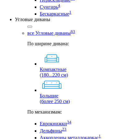
4
Сунгирь
1
Бескаркасные
Угловые диваны
63
все Угловые диваны
По ширине дивана:
Компактные
(180...220 см)
Большие
(более 250 см)
По механизмам:
34
Еврокнижки
23
Дельфины
1
Аккордеоны металлокаркас