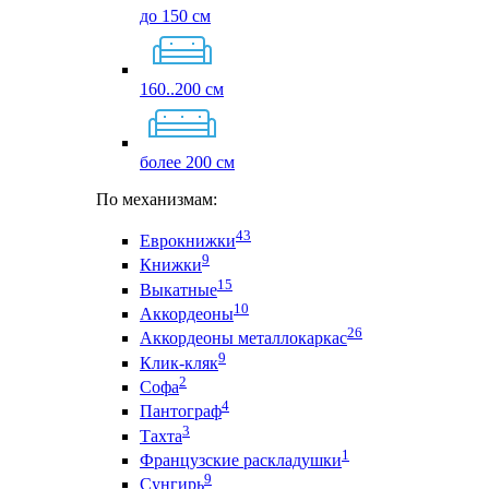
до 150 см
160..200 см
более 200 см
По механизмам:
43
Еврокнижки
9
Книжки
15
Выкатные
10
Аккордеоны
26
Аккордеоны металлокаркас
9
Клик-кляк
2
Софа
4
Пантограф
3
Тахта
1
Французские раскладушки
9
Сунгирь