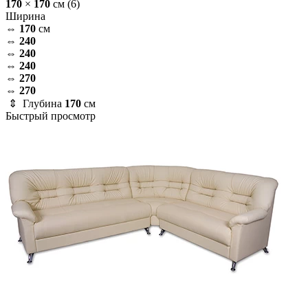
170
×
170
см
(6)
Ширина
⇔
170
см
⇔
240
⇔
240
⇔
240
⇔
270
⇔
270
⇕ Глубина
170
см
Быстрый просмотр