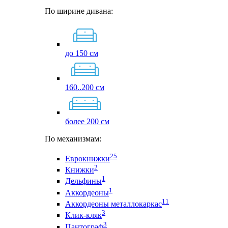
По ширине дивана:
до 150 см
160..200 см
более 200 см
По механизмам:
25
Еврокнижки
2
Книжки
1
Дельфины
1
Аккордеоны
11
Аккордеоны металлокаркас
3
Клик-кляк
3
Пантограф