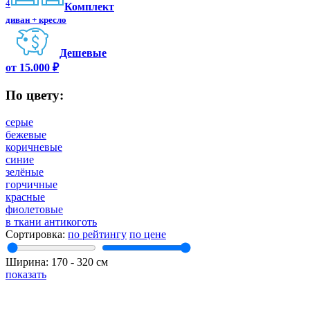
4
Комплект
диван + кресло
Дешевые
от 15.000 ₽
По цвету:
серые
бежевые
коричневые
синие
зелёные
горчичные
красные
фиолетовые
в ткани антикоготь
Сортировка:
по рейтингу
по цене
Ширина:
170
‐
320
см
показать