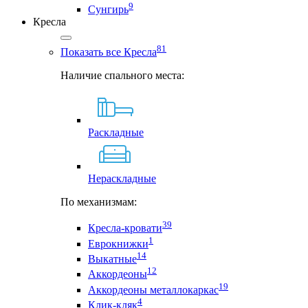
9
Сунгирь
Кресла
81
Показать все Кресла
Наличие спального места:
Раскладные
Нераскладные
По механизмам:
39
Кресла-кровати
1
Еврокнижки
14
Выкатные
12
Аккордеоны
19
Аккордеоны металлокаркас
4
Клик-кляк