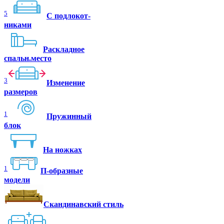
5
C подлокот-
никами
Раскладное
спальн.место
3
Изменение
размеров
1
Пружинный
блок
На ножках
1
П-образные
модели
Скандинавский стиль