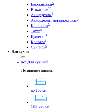
5
Еврокнижки
15
Выкатные
5
Аккордеоны
8
Аккордеоны металлокаркас
2
Клик-кляк
5
Тахта
1
Кушетки
1
Кровати
5
Сунгирь
Для кухни
28
все Для кухни
По ширине дивана:
до 150 см
180..220 см