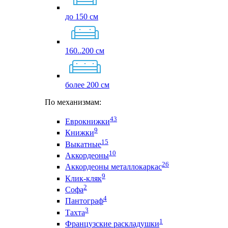
до 150 см
160..200 см
более 200 см
По механизмам:
43
Еврокнижки
9
Книжки
15
Выкатные
10
Аккордеоны
26
Аккордеоны металлокаркас
9
Клик-кляк
2
Софа
4
Пантограф
3
Тахта
1
Французские раскладушки