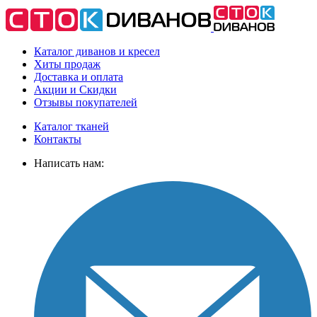
Каталог диванов и кресел
Хиты
продаж
Доставка
и оплата
Акции
и Скидки
Отзывы
покупателей
Каталог тканей
Контакты
Написать нам: