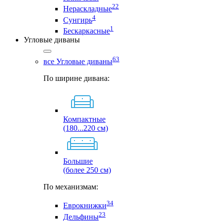
22
Нераскладные
4
Сунгирь
1
Бескаркасные
Угловые диваны
63
все Угловые диваны
По ширине дивана:
Компактные
(180...220 см)
Большие
(более 250 см)
По механизмам:
34
Еврокнижки
23
Дельфины