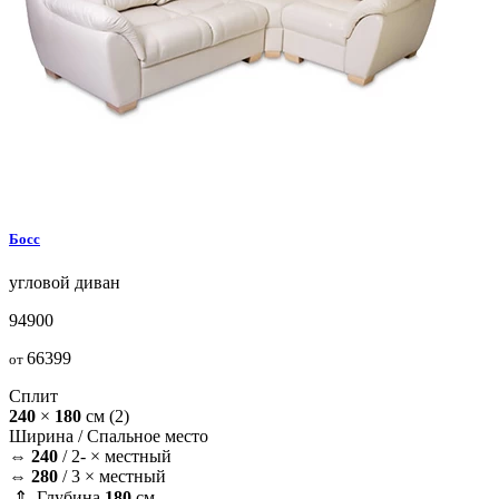
Босс
угловой диван
94900
66399
от
Сплит
240
×
180
см
(2)
Ширина /
Спальное место
⇔
240
/
2- × местный
⇔
280
/
3 × местный
⇕ Глубина
180
см