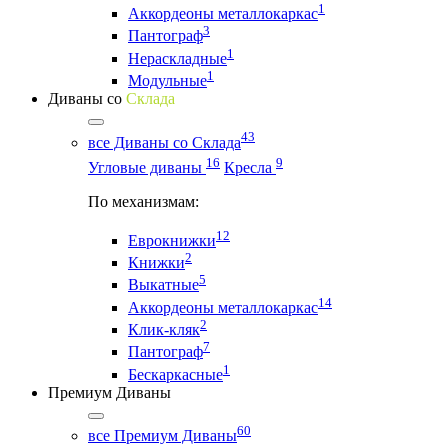
1
Аккордеоны металлокаркас
3
Пантограф
1
Нераскладные
1
Модульные
Диваны со
Склада
43
все Диваны со Склада
16
9
Угловые диваны
Кресла
По механизмам:
12
Еврокнижки
2
Книжки
5
Выкатные
14
Аккордеоны металлокаркас
2
Клик-кляк
7
Пантограф
1
Бескаркасные
Премиум Диваны
60
все Премиум Диваны