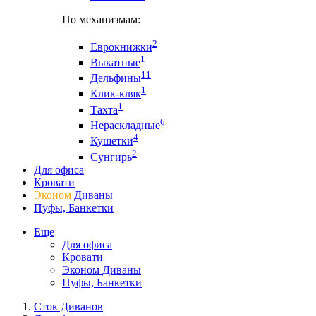
По механизмам:
2
Еврокнижки
1
Выкатные
11
Дельфины
1
Клик-кляк
1
Тахта
6
Нераскладные
4
Кушетки
2
Сунгирь
Для офиса
Кровати
Эконом
Диваны
Пуфы, Банкетки
Еще
Для офиса
Кровати
Эконом Диваны
Пуфы, Банкетки
Сток Диванов