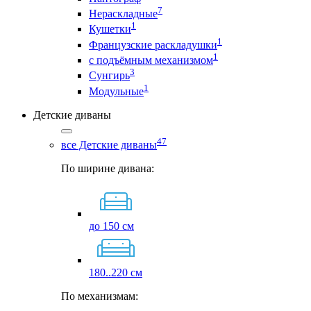
7
Нераскладные
1
Кушетки
1
Французские раскладушки
1
с подъёмным механизмом
3
Сунгирь
1
Модульные
Детские диваны
47
все Детские диваны
По ширине дивана:
до 150 см
180..220 см
По механизмам: