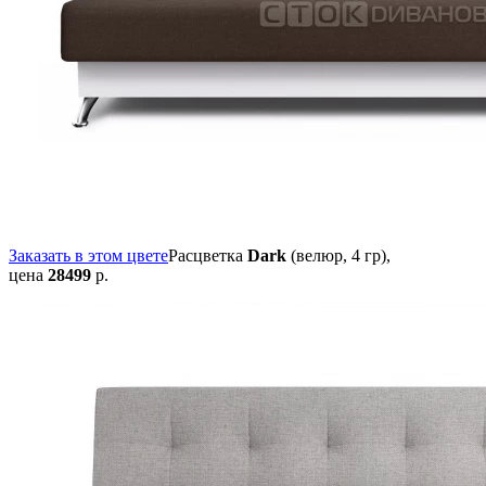
Заказать в этом цвете
Расцветка
Dark
(велюр, 4 гр),
цена
28499
р.