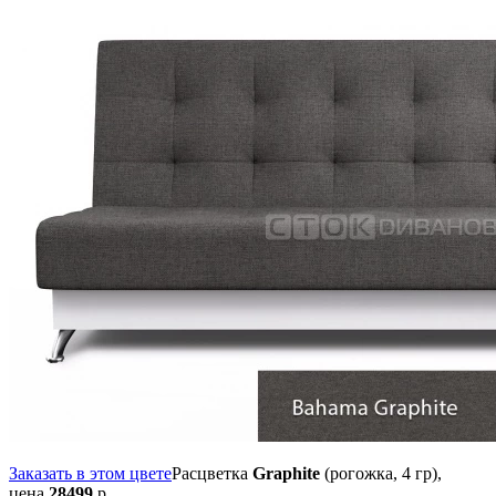
Заказать в этом цвете
Расцветка
Graphite
(рогожка, 4 гр),
цена
28499
р.