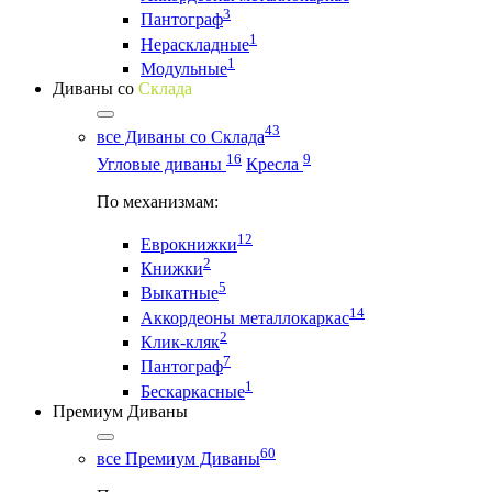
3
Пантограф
1
Нераскладные
1
Модульные
Диваны со
Склада
43
все Диваны со Склада
16
9
Угловые диваны
Кресла
По механизмам:
12
Еврокнижки
2
Книжки
5
Выкатные
14
Аккордеоны металлокаркас
2
Клик-кляк
7
Пантограф
1
Бескаркасные
Премиум Диваны
60
все Премиум Диваны