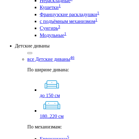
Нераскладные
1
Кушетки
1
Французские раскладушки
1
с подъёмным механизмом
3
Сунгирь
1
Модульные
Детские диваны
46
все Детские диваны
По ширине дивана:
до 150 см
180..220 см
По механизмам:
5
Еврокнижки