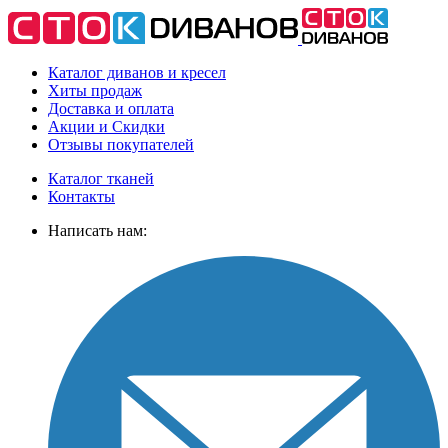
Каталог диванов и кресел
Хиты
продаж
Доставка
и оплата
Акции
и Скидки
Отзывы
покупателей
Каталог тканей
Контакты
Написать нам: