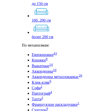
до 150 см
160..200 см
более 200 см
По механизмам:
43
Еврокнижки
9
Книжки
14
Выкатные
10
Аккордеоны
26
Аккордеоны металлокаркас
9
Клик-кляк
2
Софа
4
Пантограф
3
Тахта
1
Французские раскладушки
9
Сунгирь