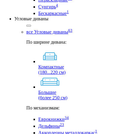
4
Сунгирь
1
Бескаркасные
Угловые диваны
63
все Угловые диваны
По ширине дивана:
Компактные
(180...220 см)
Большие
(более 250 см)
По механизмам:
34
Еврокнижки
23
Дельфины
1
Аккордеоны металлокаркас