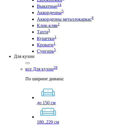
14
Выкатные
5
Аккордеоны
8
Аккордеоны металлокаркас
2
Клик-кляк
5
Тахта
1
Кушетки
1
Кровати
5
Сунгирь
Для кухни
28
все Для кухни
По ширине дивана:
до 150 см
180..220 см