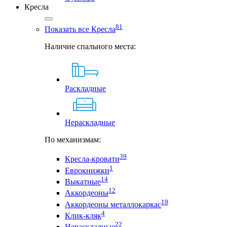
Кресла
81
Показать все Кресла
Наличие спального места:
Раскладные
Нераскладные
По механизмам:
39
Кресла-кровати
1
Еврокнижки
14
Выкатные
12
Аккордеоны
19
Аккордеоны металлокаркас
4
Клик-кляк
22
Нераскладные