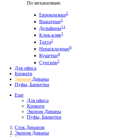
По механизмам:
2
Еврокнижки
1
Выкатные
11
Дельфины
1
Клик-кляк
1
Тахта
6
Нераскладные
4
Кушетки
2
Сунгирь
Для офиса
Кровати
Эконом
Диваны
Пуфы, Банкетки
Еще
Для офиса
Кровати
Эконом Диваны
Пуфы, Банкетки
Сток Диванов
Эконом Диваны