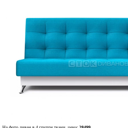
На фото диван в 4 группе ткани,
цена:
28499