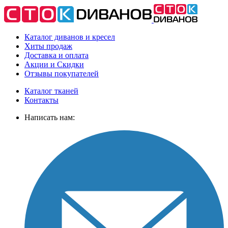
Каталог диванов и кресел
Хиты
продаж
Доставка
и оплата
Акции
и Скидки
Отзывы
покупателей
Каталог тканей
Контакты
Написать нам: