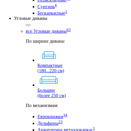
4
Сунгирь
1
Бескаркасные
Угловые диваны
63
все Угловые диваны
По ширине дивана:
Компактные
(180...220 см)
Большие
(более 250 см)
По механизмам:
34
Еврокнижки
23
Дельфины
1
Аккордеоны металлокаркас