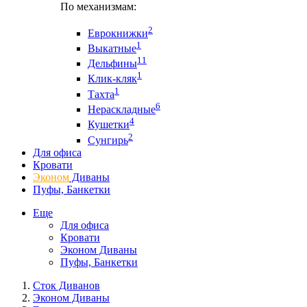
По механизмам:
2
Еврокнижки
1
Выкатные
11
Дельфины
1
Клик-кляк
1
Тахта
6
Нераскладные
4
Кушетки
2
Сунгирь
Для офиса
Кровати
Эконом
Диваны
Пуфы, Банкетки
Еще
Для офиса
Кровати
Эконом Диваны
Пуфы, Банкетки
Сток Диванов
Эконом Диваны