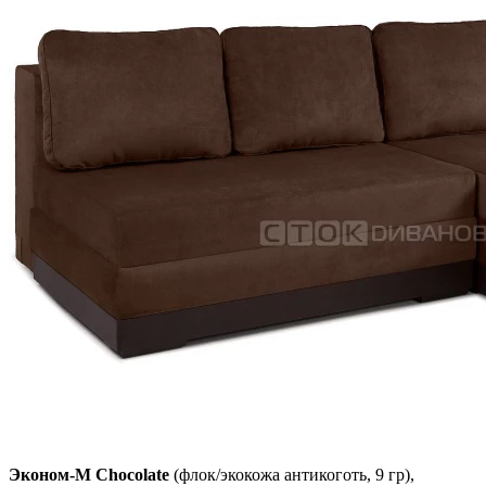
Эконом-М Chocolate
(флок/экокожа антикоготь, 9 гр),