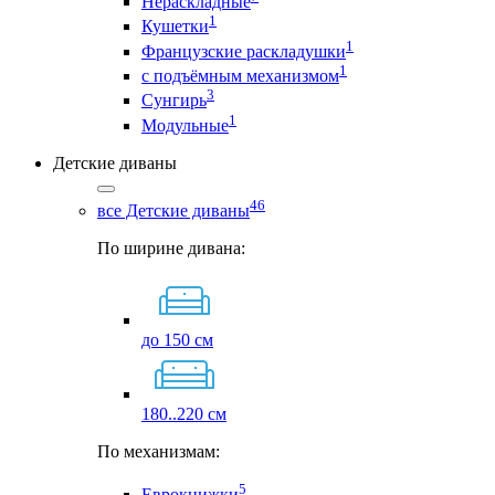
Нераскладные
1
Кушетки
1
Французские раскладушки
1
с подъёмным механизмом
3
Сунгирь
1
Модульные
Детские диваны
46
все Детские диваны
По ширине дивана:
до 150 см
180..220 см
По механизмам:
5
Еврокнижки