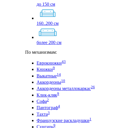
до 150 см
160..200 см
более 200 см
По механизмам:
43
Еврокнижки
9
Книжки
14
Выкатные
10
Аккордеоны
26
Аккордеоны металлокаркас
9
Клик-кляк
2
Софа
4
Пантограф
3
Тахта
1
Французские раскладушки
9
Сунгирь