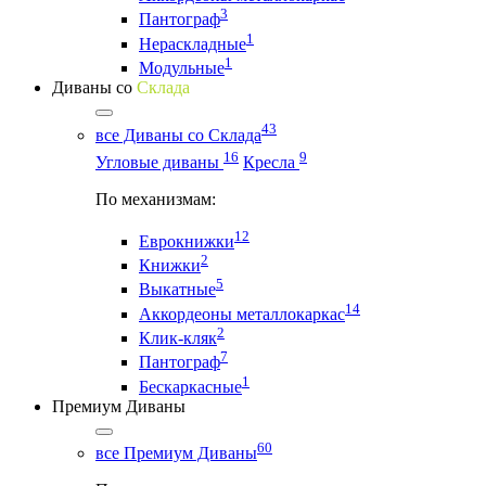
3
Пантограф
1
Нераскладные
1
Модульные
Диваны со
Склада
43
все Диваны со Склада
16
9
Угловые диваны
Кресла
По механизмам:
12
Еврокнижки
2
Книжки
5
Выкатные
14
Аккордеоны металлокаркас
2
Клик-кляк
7
Пантограф
1
Бескаркасные
Премиум Диваны
60
все Премиум Диваны