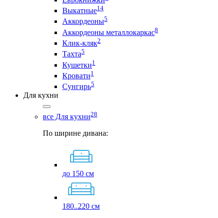
14
Выкатные
5
Аккордеоны
8
Аккордеоны металлокаркас
2
Клик-кляк
5
Тахта
1
Кушетки
1
Кровати
5
Сунгирь
Для кухни
28
все Для кухни
По ширине дивана:
до 150 см
180..220 см