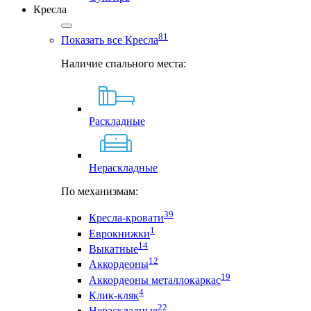
Кресла
81
Показать все Кресла
Наличие спального места:
Раскладные
Нераскладные
По механизмам:
39
Кресла-кровати
1
Еврокнижки
14
Выкатные
12
Аккордеоны
19
Аккордеоны металлокаркас
4
Клик-кляк
22
Нераскладные