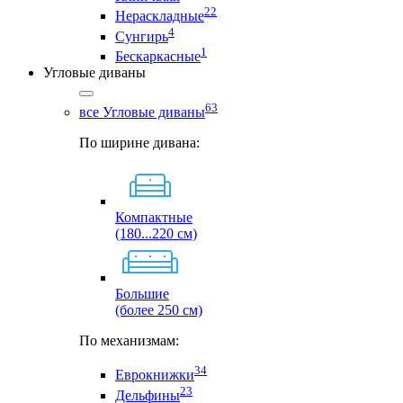
22
Нераскладные
4
Сунгирь
1
Бескаркасные
Угловые диваны
63
все Угловые диваны
По ширине дивана:
Компактные
(180...220 см)
Большие
(более 250 см)
По механизмам:
34
Еврокнижки
23
Дельфины