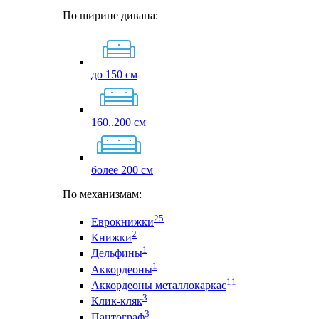
По ширине дивана:
до 150 см
160..200 см
более 200 см
По механизмам:
25
Еврокнижки
2
Книжки
1
Дельфины
1
Аккордеоны
11
Аккордеоны металлокаркас
3
Клик-кляк
3
Пантограф