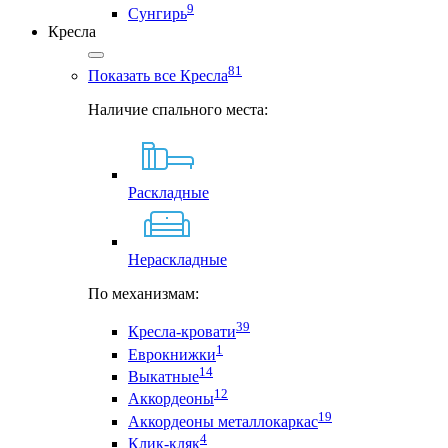
9
Сунгирь
Кресла
81
Показать все Кресла
Наличие спального места:
Раскладные
Нераскладные
По механизмам:
39
Кресла-кровати
1
Еврокнижки
14
Выкатные
12
Аккордеоны
19
Аккордеоны металлокаркас
4
Клик-кляк