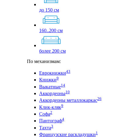
до 150 см
160..200 см
более 200 см
По механизмам:
43
Еврокнижки
9
Книжки
14
Выкатные
10
Аккордеоны
26
Аккордеоны металлокаркас
9
Клик-кляк
2
Софа
4
Пантограф
3
Тахта
1
Французские раскладушки