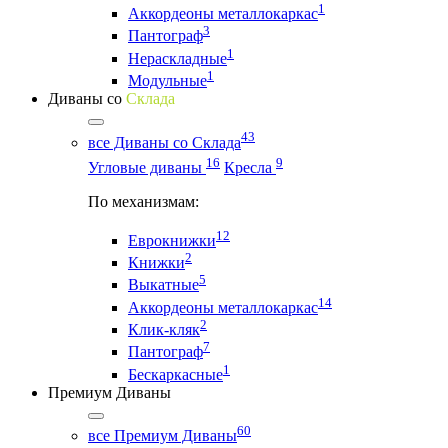
1
Аккордеоны металлокаркас
3
Пантограф
1
Нераскладные
1
Модульные
Диваны со
Склада
43
все Диваны со Склада
16
9
Угловые диваны
Кресла
По механизмам:
12
Еврокнижки
2
Книжки
5
Выкатные
14
Аккордеоны металлокаркас
2
Клик-кляк
7
Пантограф
1
Бескаркасные
Премиум Диваны
60
все Премиум Диваны