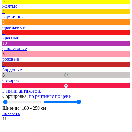
3
желтые
4
горчичные
3
оранжевые
5
красные
13
фиолетовые
5
розовые
4
бордовые
6
с узором
7
в ткани антикоготь
Сортировка:
по рейтингу
по цене
Ширина:
180
‐
250
см
показать
11