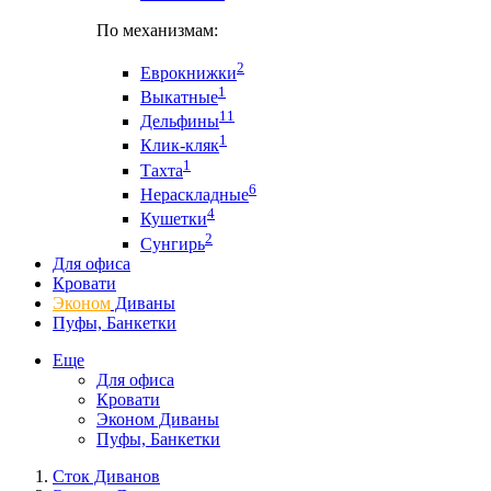
По механизмам:
2
Еврокнижки
1
Выкатные
11
Дельфины
1
Клик-кляк
1
Тахта
6
Нераскладные
4
Кушетки
2
Сунгирь
Для офиса
Кровати
Эконом
Диваны
Пуфы, Банкетки
Еще
Для офиса
Кровати
Эконом Диваны
Пуфы, Банкетки
Сток Диванов