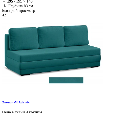
⇔
195
/
195 × 140
⇕ Глубина
83
см
Быстрый просмотр
42
Эконом-М
Atlantic
Цена в ткани 4 группы