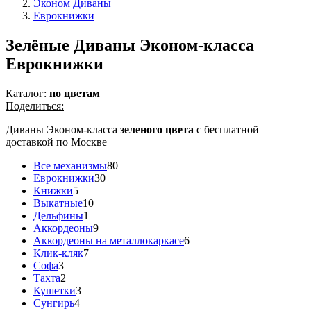
Эконом Диваны
Еврокнижки
Зелёные Диваны Эконом-класса
Еврокнижки
Каталог:
по цветам
Поделиться:
Диваны Эконом-класса
зеленого цвета
с бесплатной
доставкой по Москве
Все механизмы
80
Еврокнижки
30
Книжки
5
Выкатные
10
Дельфины
1
Аккордеоны
9
Аккордеоны на металлокаркасе
6
Клик-кляк
7
Софа
3
Тахта
2
Кушетки
3
Сунгирь
4