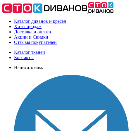
Каталог диванов и кресел
Хиты
продаж
Доставка
и оплата
Акции
и Скидки
Отзывы
покупателей
Каталог тканей
Контакты
Написать нам: