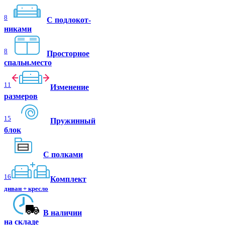
8
C подлокот-
никами
8
Просторное
спальн.место
11
Изменение
размеров
15
Пружинный
блок
С полками
16
Комплект
диван + кресло
В наличии
на складе