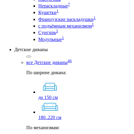
7
Нераскладные
1
Кушетки
1
Французские раскладушки
1
с подъёмным механизмом
3
Сунгирь
1
Модульные
Детские диваны
46
все Детские диваны
По ширине дивана:
до 150 см
180..220 см
По механизмам: