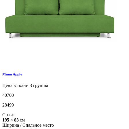
Мини
Apple
Цена в ткани 3 группы
40700
28499
Сплит
195
×
83
см
Ширина /
Спальное место