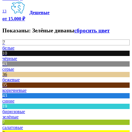
13
Дешевые
от 15.000 ₽
Показаны:
Зелёные диваны
сбросить цвет
7
белые
10
чёрные
43
серые
36
бежевые
35
коричневые
43
синие
19
бирюзовые
зелёные
7
салатовые