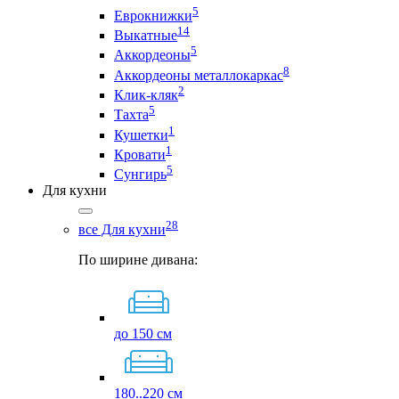
5
Еврокнижки
14
Выкатные
5
Аккордеоны
8
Аккордеоны металлокаркас
2
Клик-кляк
5
Тахта
1
Кушетки
1
Кровати
5
Сунгирь
Для кухни
28
все Для кухни
По ширине дивана:
до 150 см
180..220 см