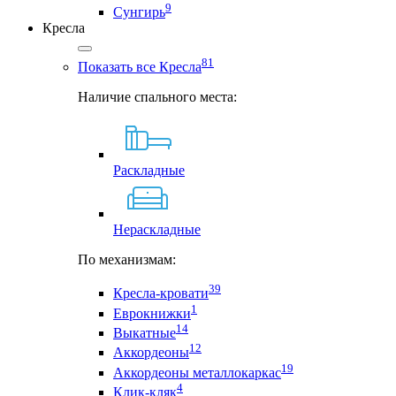
9
Сунгирь
Кресла
81
Показать все Кресла
Наличие спального места:
Раскладные
Нераскладные
По механизмам:
39
Кресла-кровати
1
Еврокнижки
14
Выкатные
12
Аккордеоны
19
Аккордеоны металлокаркас
4
Клик-кляк