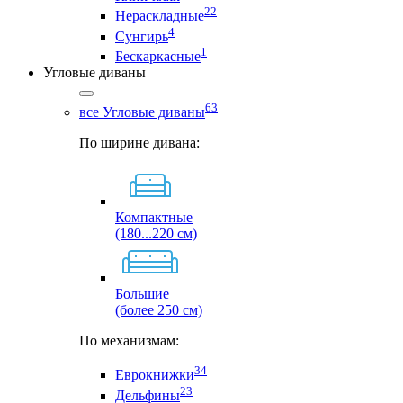
22
Нераскладные
4
Сунгирь
1
Бескаркасные
Угловые диваны
63
все Угловые диваны
По ширине дивана:
Компактные
(180...220 см)
Большие
(более 250 см)
По механизмам:
34
Еврокнижки
23
Дельфины