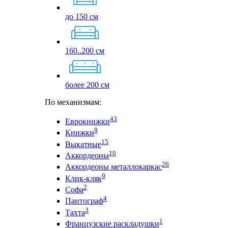
до 150 см
160..200 см
более 200 см
По механизмам:
43
Еврокнижки
9
Книжки
15
Выкатные
10
Аккордеоны
26
Аккордеоны металлокаркас
9
Клик-кляк
2
Софа
4
Пантограф
3
Тахта
1
Французские раскладушки