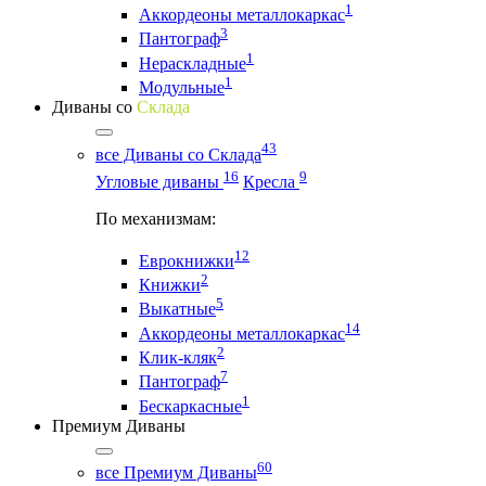
1
Аккордеоны металлокаркас
3
Пантограф
1
Нераскладные
1
Модульные
Диваны со
Склада
43
все Диваны со Склада
16
9
Угловые диваны
Кресла
По механизмам:
12
Еврокнижки
2
Книжки
5
Выкатные
14
Аккордеоны металлокаркас
2
Клик-кляк
7
Пантограф
1
Бескаркасные
Премиум Диваны
60
все Премиум Диваны