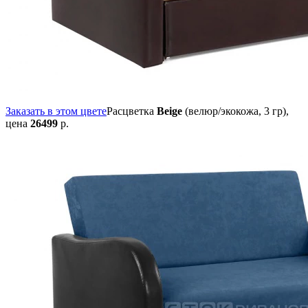
Заказать в этом цвете
Расцветка
Beige
(велюр/экокожа, 3 гр),
цена
26499
р.