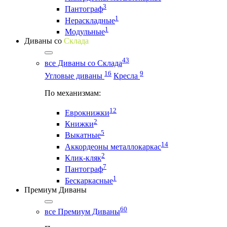
3
Пантограф
1
Нераскладные
1
Модульные
Диваны со
Склада
43
все Диваны со Склада
16
9
Угловые диваны
Кресла
По механизмам:
12
Еврокнижки
2
Книжки
5
Выкатные
14
Аккордеоны металлокаркас
2
Клик-кляк
7
Пантограф
1
Бескаркасные
Премиум Диваны
60
все Премиум Диваны