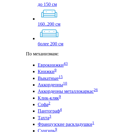
до 150 см
160..200 см
более 200 см
По механизмам:
43
Еврокнижки
9
Книжки
15
Выкатные
10
Аккордеоны
26
Аккордеоны металлокаркас
9
Клик-кляк
2
Софа
4
Пантограф
3
Тахта
1
Французские раскладушки
9
Сунгирь