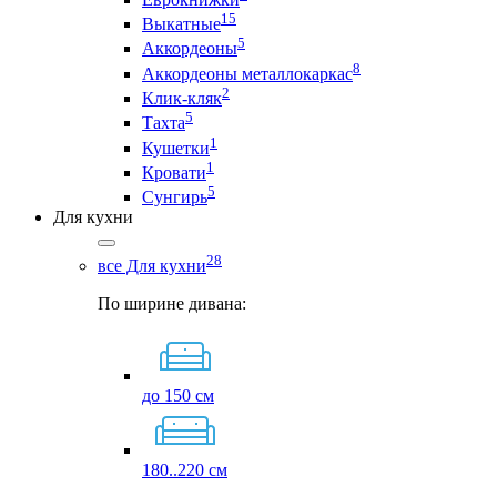
15
Выкатные
5
Аккордеоны
8
Аккордеоны металлокаркас
2
Клик-кляк
5
Тахта
1
Кушетки
1
Кровати
5
Сунгирь
Для кухни
28
все Для кухни
По ширине дивана:
до 150 см
180..220 см