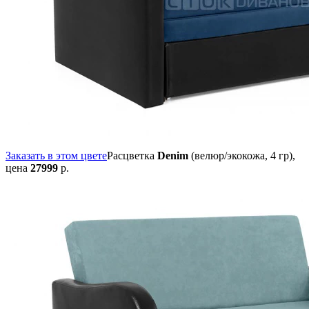
Заказать в этом цвете
Расцветка
Denim
(велюр/экокожа, 4 гр),
цена
27999
р.