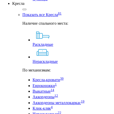
Кресла
81
Показать все Кресла
Наличие спального места:
Раскладные
Нераскладные
По механизмам:
39
Кресла-кровати
1
Еврокнижки
14
Выкатные
12
Аккордеоны
19
Аккордеоны металлокаркас
4
Клик-кляк
22
Нераскладные