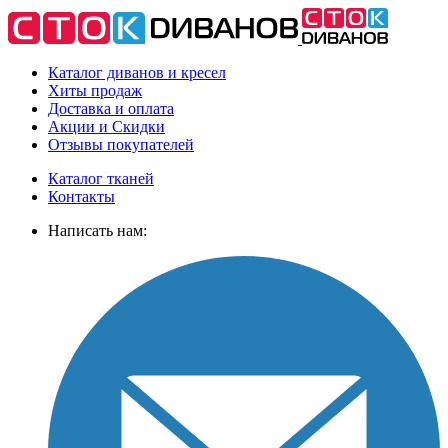
Каталог диванов и кресел
Хиты
продаж
Доставка
и оплата
Акции
и Скидки
Отзывы
покупателей
Каталог тканей
Контакты
Написать нам: