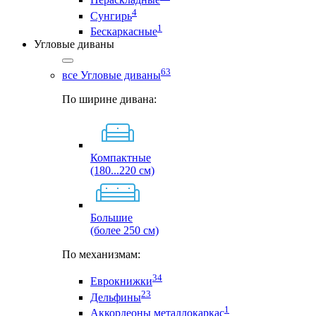
4
Сунгирь
1
Бескаркасные
Угловые диваны
63
все Угловые диваны
По ширине дивана:
Компактные
(180...220 см)
Большие
(более 250 см)
По механизмам:
34
Еврокнижки
23
Дельфины
1
Аккордеоны металлокаркас