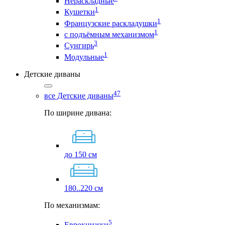
Нераскладные
1
Кушетки
1
Французские раскладушки
1
с подъёмным механизмом
3
Сунгирь
1
Модульные
Детские диваны
47
все Детские диваны
По ширине дивана:
до 150 см
180..220 см
По механизмам:
5
Еврокнижки