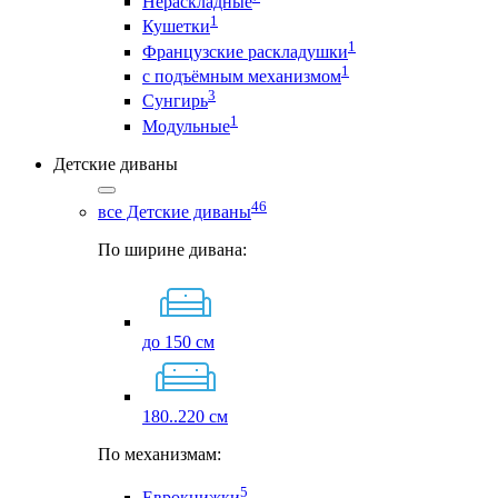
Нераскладные
1
Кушетки
1
Французские раскладушки
1
с подъёмным механизмом
3
Сунгирь
1
Модульные
Детские диваны
46
все Детские диваны
По ширине дивана:
до 150 см
180..220 см
По механизмам:
5
Еврокнижки