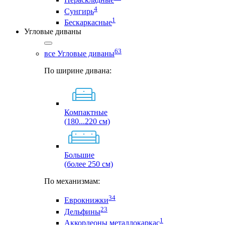
4
Сунгирь
1
Бескаркасные
Угловые диваны
63
все Угловые диваны
По ширине дивана:
Компактные
(180...220 см)
Большие
(более 250 см)
По механизмам:
34
Еврокнижки
23
Дельфины
1
Аккордеоны металлокаркас