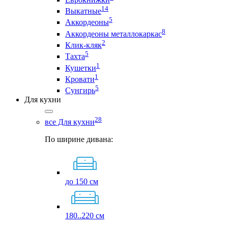
14
Выкатные
5
Аккордеоны
8
Аккордеоны металлокаркас
2
Клик-кляк
5
Тахта
1
Кушетки
1
Кровати
5
Сунгирь
Для кухни
28
все Для кухни
По ширине дивана:
до 150 см
180..220 см