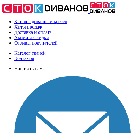
Каталог диванов и кресел
Хиты
продаж
Доставка
и оплата
Акции
и Скидки
Отзывы
покупателей
Каталог тканей
Контакты
Написать нам: