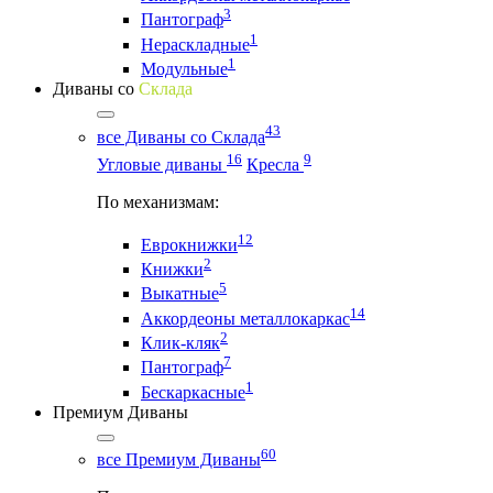
3
Пантограф
1
Нераскладные
1
Модульные
Диваны со
Склада
43
все Диваны со Склада
16
9
Угловые диваны
Кресла
По механизмам:
12
Еврокнижки
2
Книжки
5
Выкатные
14
Аккордеоны металлокаркас
2
Клик-кляк
7
Пантограф
1
Бескаркасные
Премиум Диваны
60
все Премиум Диваны