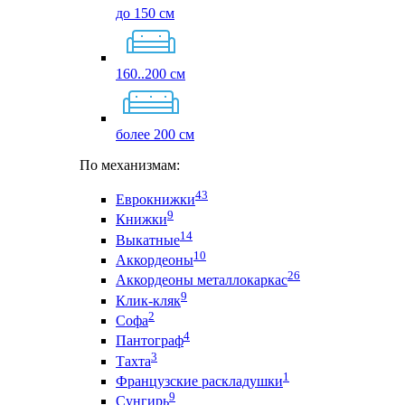
до 150 см
160..200 см
более 200 см
По механизмам:
43
Еврокнижки
9
Книжки
14
Выкатные
10
Аккордеоны
26
Аккордеоны металлокаркас
9
Клик-кляк
2
Софа
4
Пантограф
3
Тахта
1
Французские раскладушки
9
Сунгирь