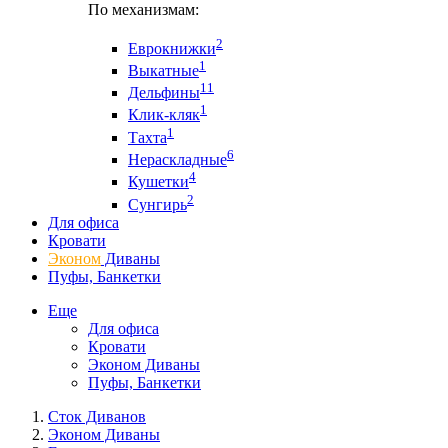
По механизмам:
2
Еврокнижки
1
Выкатные
11
Дельфины
1
Клик-кляк
1
Тахта
6
Нераскладные
4
Кушетки
2
Сунгирь
Для офиса
Кровати
Эконом
Диваны
Пуфы, Банкетки
Еще
Для офиса
Кровати
Эконом Диваны
Пуфы, Банкетки
Сток Диванов
Эконом Диваны