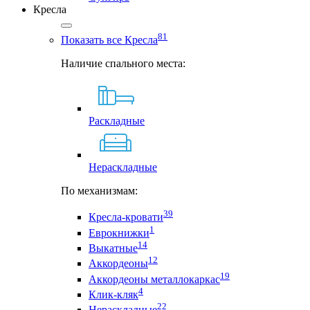
Кресла
81
Показать все Кресла
Наличие спального места:
Раскладные
Нераскладные
По механизмам:
39
Кресла-кровати
1
Еврокнижки
14
Выкатные
12
Аккордеоны
19
Аккордеоны металлокаркас
4
Клик-кляк
22
Нераскладные