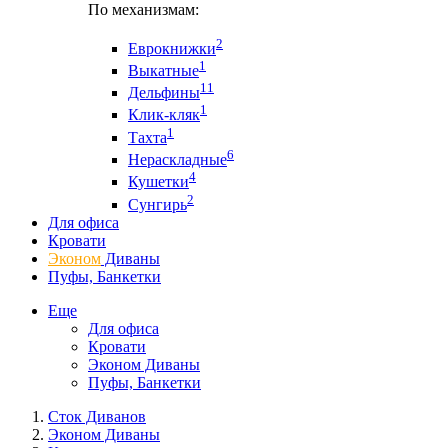
По механизмам:
2
Еврокнижки
1
Выкатные
11
Дельфины
1
Клик-кляк
1
Тахта
6
Нераскладные
4
Кушетки
2
Сунгирь
Для офиса
Кровати
Эконом
Диваны
Пуфы, Банкетки
Еще
Для офиса
Кровати
Эконом Диваны
Пуфы, Банкетки
Сток Диванов
Эконом Диваны