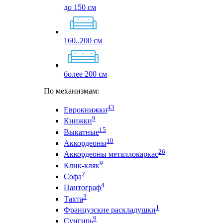
до 150 см
160..200 см
более 200 см
По механизмам:
43
Еврокнижки
9
Книжки
15
Выкатные
10
Аккордеоны
26
Аккордеоны металлокаркас
9
Клик-кляк
2
Софа
4
Пантограф
3
Тахта
1
Французские раскладушки
9
Сунгирь