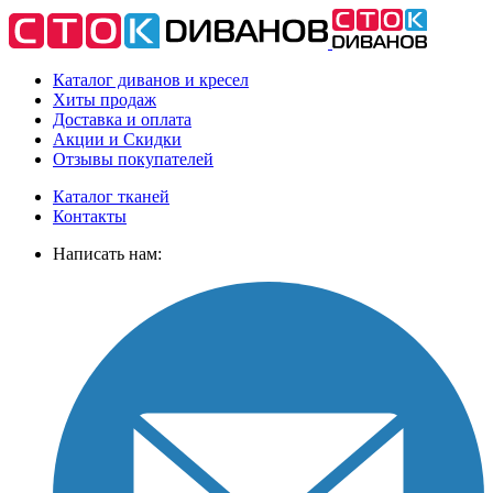
Каталог диванов и кресел
Хиты
продаж
Доставка
и оплата
Акции
и Скидки
Отзывы
покупателей
Каталог тканей
Контакты
Написать нам: