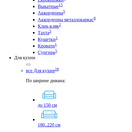
15
Выкатные
5
Аккордеоны
8
Аккордеоны металлокаркас
2
Клик-кляк
5
Тахта
1
Кушетки
1
Кровати
5
Сунгирь
Для кухни
28
все Для кухни
По ширине дивана:
до 150 см
180..220 см