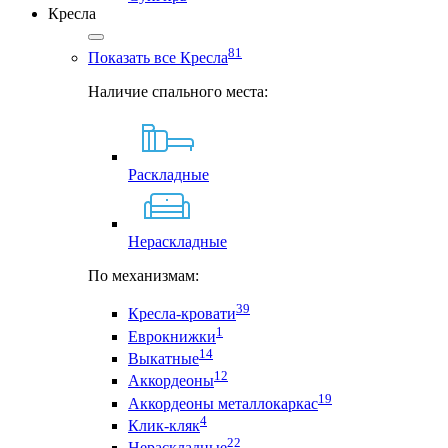
Кресла
81
Показать все Кресла
Наличие спального места:
Раскладные
Нераскладные
По механизмам:
39
Кресла-кровати
1
Еврокнижки
14
Выкатные
12
Аккордеоны
19
Аккордеоны металлокаркас
4
Клик-кляк
22
Нераскладные