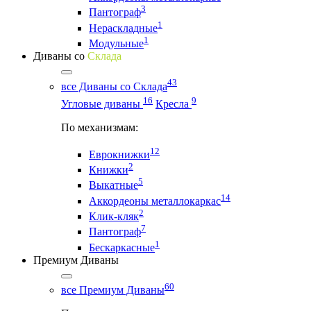
3
Пантограф
1
Нераскладные
1
Модульные
Диваны со
Склада
43
все Диваны со Склада
16
9
Угловые диваны
Кресла
По механизмам:
12
Еврокнижки
2
Книжки
5
Выкатные
14
Аккордеоны металлокаркас
2
Клик-кляк
7
Пантограф
1
Бескаркасные
Премиум Диваны
60
все Премиум Диваны