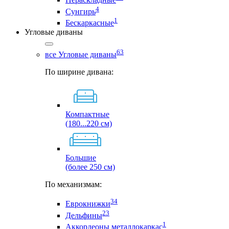
4
Сунгирь
1
Бескаркасные
Угловые диваны
63
все Угловые диваны
По ширине дивана:
Компактные
(180...220 см)
Большие
(более 250 см)
По механизмам:
34
Еврокнижки
23
Дельфины
1
Аккордеоны металлокаркас