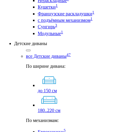
Нераскладные
1
Кушетки
1
Французские раскладушки
1
с подъёмным механизмом
3
Сунгирь
1
Модульные
Детские диваны
47
все Детские диваны
По ширине дивана:
до 150 см
180..220 см
По механизмам:
5
Еврокнижки