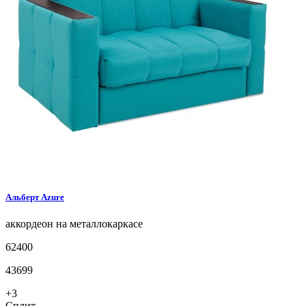
Альберт
Azure
аккордеон на металлокаркасе
62400
43699
+3
Сплит