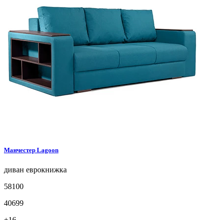
Манчестер
Lagoon
диван
еврокнижка
58100
40699
+16