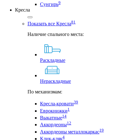
9
Сунгирь
Кресла
81
Показать все Кресла
Наличие спального места:
Раскладные
Нераскладные
По механизмам:
39
Кресла-кровати
1
Еврокнижки
14
Выкатные
12
Аккордеоны
19
Аккордеоны металлокаркас
4
Клик-кляк