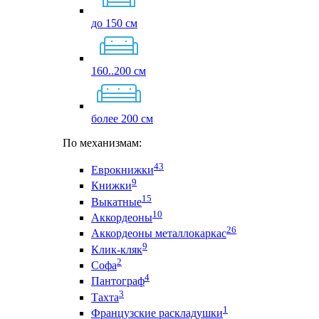
до 150 см
160..200 см
более 200 см
По механизмам:
43
Еврокнижки
9
Книжки
15
Выкатные
10
Аккордеоны
26
Аккордеоны металлокаркас
9
Клик-кляк
2
Софа
4
Пантограф
3
Тахта
1
Французские раскладушки