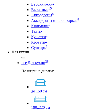
5
Еврокнижки
15
Выкатные
5
Аккордеоны
8
Аккордеоны металлокаркас
2
Клик-кляк
5
Тахта
1
Кушетки
1
Кровати
5
Сунгирь
Для кухни
28
все Для кухни
По ширине дивана:
до 150 см
180..220 см