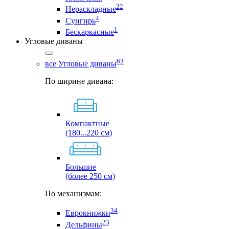
22
Нераскладные
4
Сунгирь
1
Бескаркасные
Угловые диваны
63
все Угловые диваны
По ширине дивана:
Компактные
(180...220 см)
Большие
(более 250 см)
По механизмам:
34
Еврокнижки
23
Дельфины