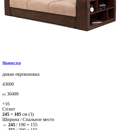
Манчестер
диван
еврокнижка
43600
30499
от
+16
Сплит
245
×
105
см
(3)
Ширина /
Спальное место
⇔
245
/
190 × 155
⇔
255
/
200 × 155