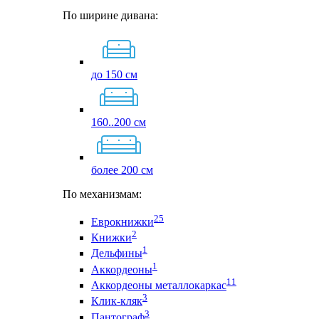
По ширине дивана:
до 150 см
160..200 см
более 200 см
По механизмам:
25
Еврокнижки
2
Книжки
1
Дельфины
1
Аккордеоны
11
Аккордеоны металлокаркас
3
Клик-кляк
3
Пантограф