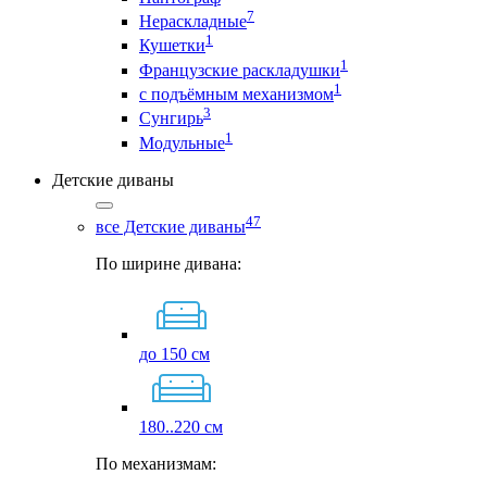
7
Нераскладные
1
Кушетки
1
Французские раскладушки
1
с подъёмным механизмом
3
Сунгирь
1
Модульные
Детские диваны
47
все Детские диваны
По ширине дивана:
до 150 см
180..220 см
По механизмам: