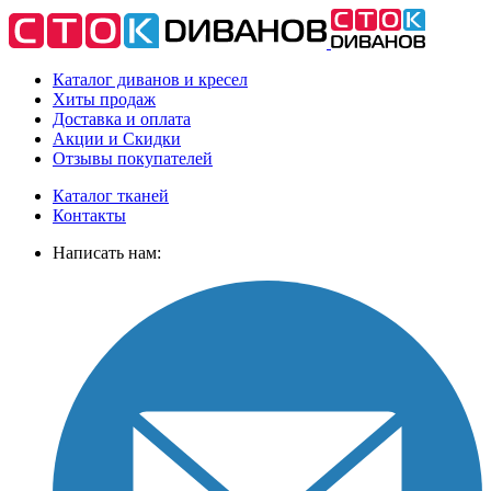
Каталог диванов и кресел
Хиты
продаж
Доставка
и оплата
Акции
и Скидки
Отзывы
покупателей
Каталог тканей
Контакты
Написать нам: