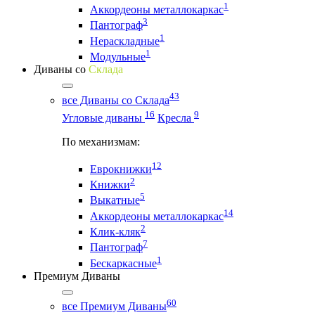
1
Аккордеоны металлокаркас
3
Пантограф
1
Нераскладные
1
Модульные
Диваны со
Склада
43
все Диваны со Склада
16
9
Угловые диваны
Кресла
По механизмам:
12
Еврокнижки
2
Книжки
5
Выкатные
14
Аккордеоны металлокаркас
2
Клик-кляк
7
Пантограф
1
Бескаркасные
Премиум Диваны
60
все Премиум Диваны