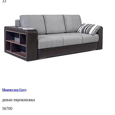
33
Манчестер
Grey
диван
еврокнижка
56700