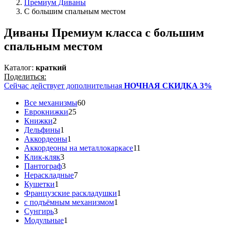
Премиум Диваны
С большим спальным местом
Диваны Премиум класса с большим
спальным местом
Каталог:
краткий
Поделиться:
Сейчас действует дополнительная
НОЧНАЯ СКИДКА 3%
Все механизмы
60
Еврокнижки
25
Книжки
2
Дельфины
1
Аккордеоны
1
Аккордеоны на металлокаркасе
11
Клик-кляк
3
Пантограф
3
Нераскладные
7
Кушетки
1
Французские раскладушки
1
с подъёмным механизмом
1
Сунгирь
3
Модульные
1