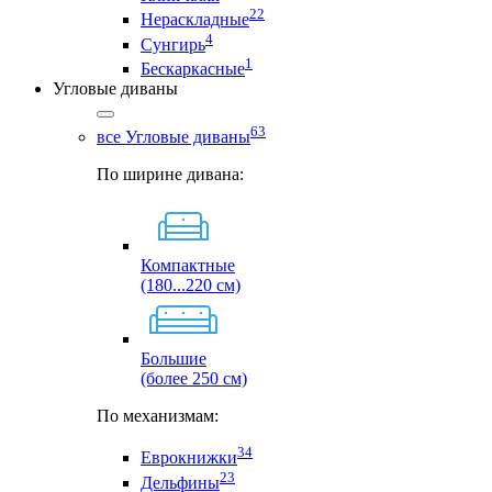
22
Нераскладные
4
Сунгирь
1
Бескаркасные
Угловые диваны
63
все Угловые диваны
По ширине дивана:
Компактные
(180...220 см)
Большие
(более 250 см)
По механизмам:
34
Еврокнижки
23
Дельфины