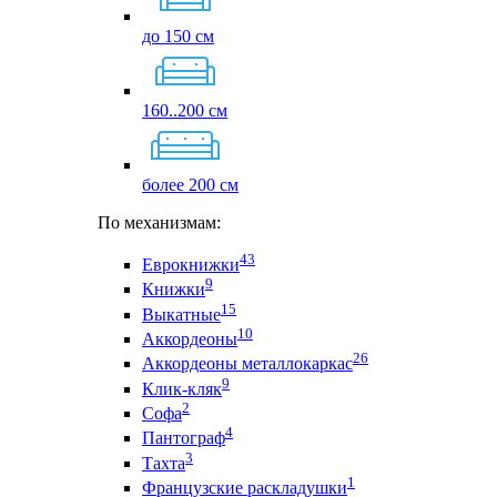
до 150 см
160..200 см
более 200 см
По механизмам:
43
Еврокнижки
9
Книжки
15
Выкатные
10
Аккордеоны
26
Аккордеоны металлокаркас
9
Клик-кляк
2
Софа
4
Пантограф
3
Тахта
1
Французские раскладушки