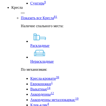
9
Сунгирь
Кресла
81
Показать все Кресла
Наличие спального места:
Раскладные
Нераскладные
По механизмам:
39
Кресла-кровати
1
Еврокнижки
14
Выкатные
12
Аккордеоны
19
Аккордеоны металлокаркас
4
Клик-кляк