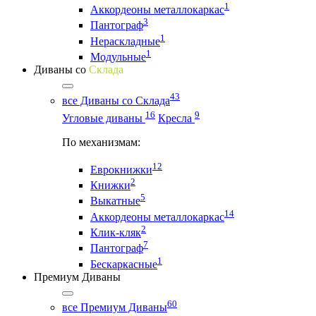
1
Аккордеоны металлокаркас
3
Пантограф
1
Нераскладные
1
Модульные
Диваны со
Склада
43
все Диваны со Склада
16
9
Угловые диваны
Кресла
По механизмам:
12
Еврокнижки
2
Книжки
5
Выкатные
14
Аккордеоны металлокаркас
2
Клик-кляк
7
Пантограф
1
Бескаркасные
Премиум Диваны
60
все Премиум Диваны