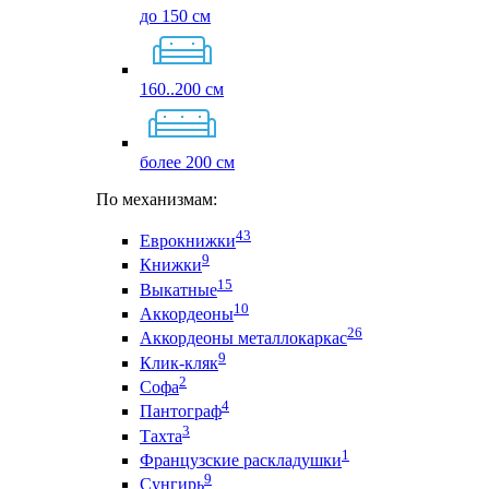
до 150 см
160..200 см
более 200 см
По механизмам:
43
Еврокнижки
9
Книжки
15
Выкатные
10
Аккордеоны
26
Аккордеоны металлокаркас
9
Клик-кляк
2
Софа
4
Пантограф
3
Тахта
1
Французские раскладушки
9
Сунгирь