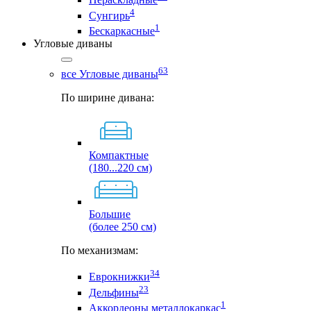
4
Сунгирь
1
Бескаркасные
Угловые диваны
63
все Угловые диваны
По ширине дивана:
Компактные
(180...220 см)
Большие
(более 250 см)
По механизмам:
34
Еврокнижки
23
Дельфины
1
Аккордеоны металлокаркас