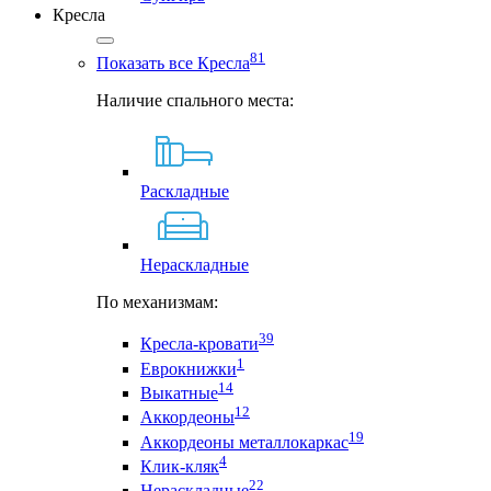
Кресла
81
Показать все Кресла
Наличие спального места:
Раскладные
Нераскладные
По механизмам:
39
Кресла-кровати
1
Еврокнижки
14
Выкатные
12
Аккордеоны
19
Аккордеоны металлокаркас
4
Клик-кляк
22
Нераскладные