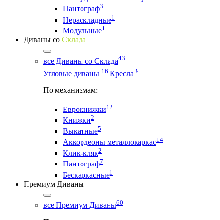
3
Пантограф
1
Нераскладные
1
Модульные
Диваны со
Склада
43
все Диваны со Склада
16
9
Угловые диваны
Кресла
По механизмам:
12
Еврокнижки
2
Книжки
5
Выкатные
14
Аккордеоны металлокаркас
2
Клик-кляк
7
Пантограф
1
Бескаркасные
Премиум Диваны
60
все Премиум Диваны