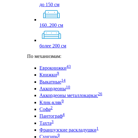
до 150 см
160..200 см
более 200 см
По механизмам:
43
Еврокнижки
9
Книжки
14
Выкатные
10
Аккордеоны
26
Аккордеоны металлокаркас
9
Клик-кляк
2
Софа
4
Пантограф
3
Тахта
1
Французские раскладушки
9
Сунгирь