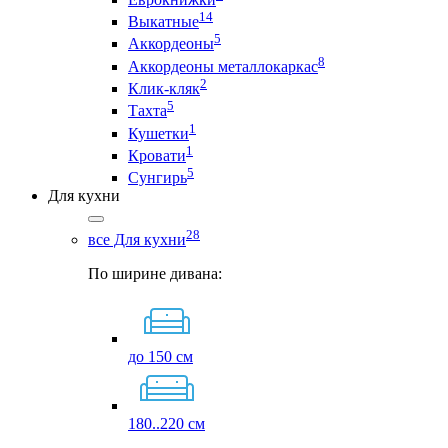
14
Выкатные
5
Аккордеоны
8
Аккордеоны металлокаркас
2
Клик-кляк
5
Тахта
1
Кушетки
1
Кровати
5
Сунгирь
Для кухни
28
все Для кухни
По ширине дивана:
до 150 см
180..220 см