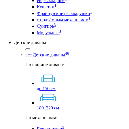
Нераскладные
1
Кушетки
1
Французские раскладушки
1
с подъёмным механизмом
3
Сунгирь
1
Модульные
Детские диваны
46
все Детские диваны
По ширине дивана:
до 150 см
180..220 см
По механизмам:
5
Еврокнижки