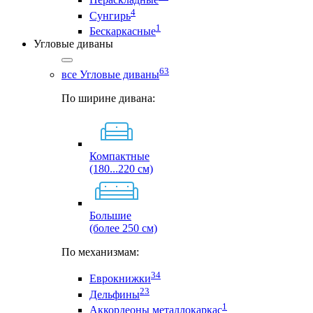
4
Сунгирь
1
Бескаркасные
Угловые диваны
63
все Угловые диваны
По ширине дивана:
Компактные
(180...220 см)
Большие
(более 250 см)
По механизмам:
34
Еврокнижки
23
Дельфины
1
Аккордеоны металлокаркас