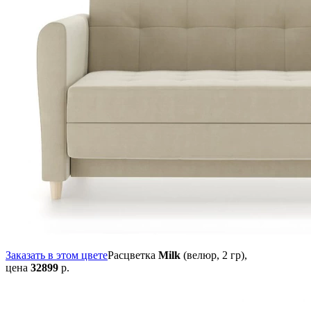
Заказать в этом цвете
Расцветка
Milk
(велюр, 2 гр),
цена
32899
р.