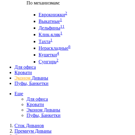
По механизмам:
2
Еврокнижки
1
Выкатные
11
Дельфины
1
Клик-кляк
1
Тахта
6
Нераскладные
4
Кушетки
2
Сунгирь
Для офиса
Кровати
Эконом
Диваны
Пуфы, Банкетки
Еще
Для офиса
Кровати
Эконом Диваны
Пуфы, Банкетки
Сток Диванов
Премиум Диваны