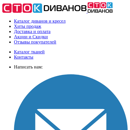
Каталог диванов и кресел
Хиты
продаж
Доставка
и оплата
Акции
и Скидки
Отзывы
покупателей
Каталог тканей
Контакты
Написать нам: