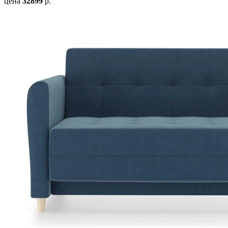
цена
32899
р.