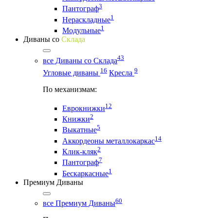
3
Пантограф
1
Нераскладные
1
Модульные
Диваны со
Склада
43
все Диваны со Склада
16
9
Угловые диваны
Кресла
По механизмам:
12
Еврокнижки
2
Книжки
5
Выкатные
14
Аккордеоны металлокаркас
2
Клик-кляк
7
Пантограф
1
Бескаркасные
Премиум Диваны
60
все Премиум Диваны