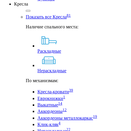
Кресла
81
Показать все Кресла
Наличие спального места:
Раскладные
Нераскладные
По механизмам:
39
Кресла-кровати
1
Еврокнижки
14
Выкатные
12
Аккордеоны
19
Аккордеоны металлокаркас
4
Клик-кляк
22
Нераскладные