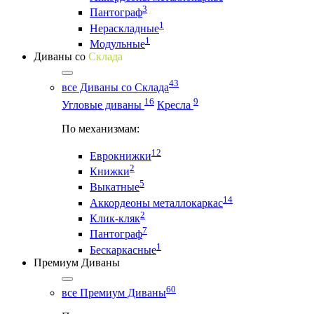
3
Пантограф
1
Нераскладные
1
Модульные
Диваны со
Склада
43
все Диваны со Склада
16
9
Угловые диваны
Кресла
По механизмам:
12
Еврокнижки
2
Книжки
5
Выкатные
14
Аккордеоны металлокаркас
2
Клик-кляк
7
Пантограф
1
Бескаркасные
Премиум Диваны
60
все Премиум Диваны