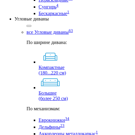
4
Сунгирь
1
Бескаркасные
Угловые диваны
63
все Угловые диваны
По ширине дивана:
Компактные
(180...220 см)
Большие
(более 250 см)
По механизмам:
34
Еврокнижки
23
Дельфины
1
Аккордеоны металлокаркас