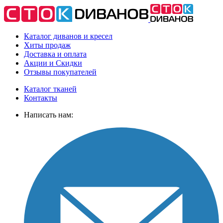
Каталог диванов и кресел
Хиты
продаж
Доставка
и оплата
Акции
и Скидки
Отзывы
покупателей
Каталог тканей
Контакты
Написать нам: