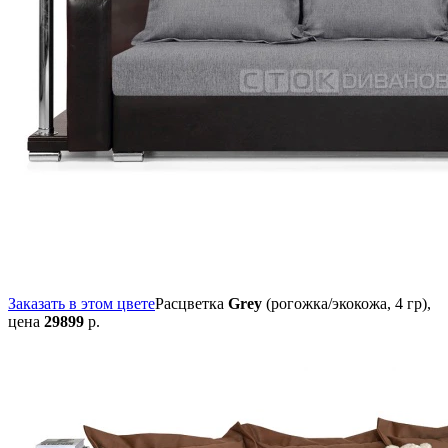
Заказать в этом цвете
Расцветка
Grey
(рогожка/экокожа, 4 гр),
цена
29899
р.