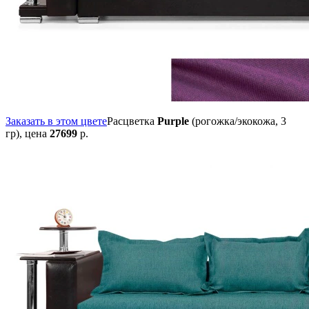
Заказать в этом цвете
Расцветка
Purple
(рогожка/экокожа, 3
гр),
цена
27699
р.