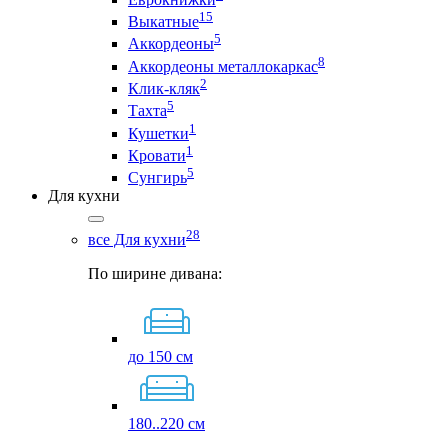
15
Выкатные
5
Аккордеоны
8
Аккордеоны металлокаркас
2
Клик-кляк
5
Тахта
1
Кушетки
1
Кровати
5
Сунгирь
Для кухни
28
все Для кухни
По ширине дивана:
до 150 см
180..220 см