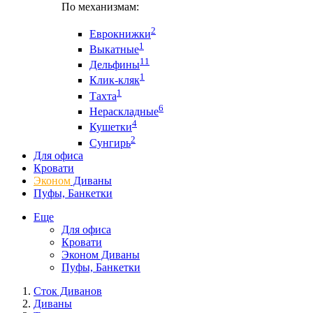
По механизмам:
2
Еврокнижки
1
Выкатные
11
Дельфины
1
Клик-кляк
1
Тахта
6
Нераскладные
4
Кушетки
2
Сунгирь
Для офиса
Кровати
Эконом
Диваны
Пуфы, Банкетки
Еще
Для офиса
Кровати
Эконом Диваны
Пуфы, Банкетки
Сток Диванов
Диваны