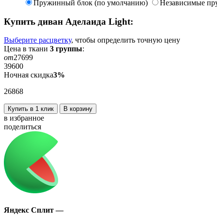
Пружинный блок (по умолчанию)
Независимые пр
Купить диван
Аделаида Light
:
Выберите расцветку
, чтобы определить
точную
цену
Цена в ткани
3
группы
:
от
27699
39600
Ночная скидка
3%
26868
Купить в 1 клик
В корзину
в избранное
поделиться
Яндекс Сплит —