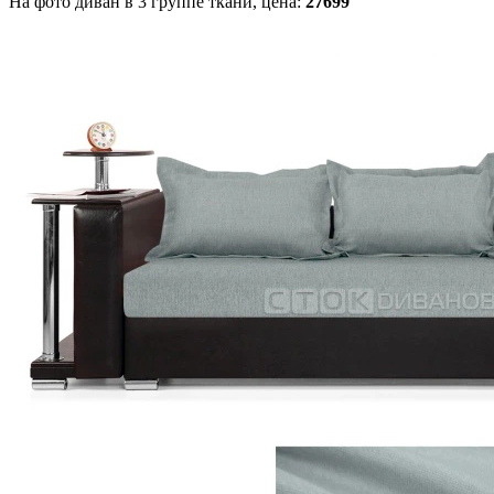
На фото диван в 3 группе ткани,
цена:
27699