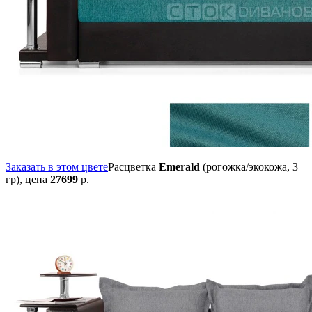
Заказать в этом цвете
Расцветка
Emerald
(рогожка/экокожа, 3
гр),
цена
27699
р.