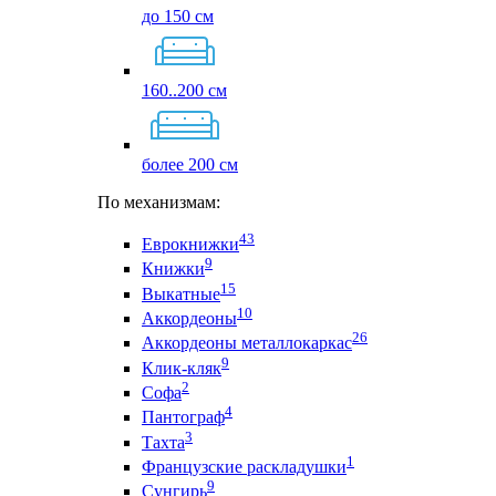
до 150 см
160..200 см
более 200 см
По механизмам:
43
Еврокнижки
9
Книжки
15
Выкатные
10
Аккордеоны
26
Аккордеоны металлокаркас
9
Клик-кляк
2
Софа
4
Пантограф
3
Тахта
1
Французские раскладушки
9
Сунгирь