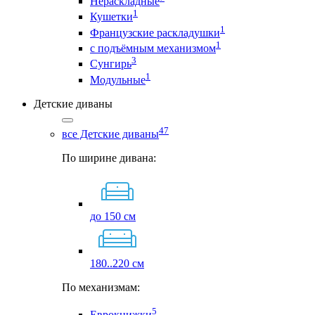
Нераскладные
1
Кушетки
1
Французские раскладушки
1
с подъёмным механизмом
3
Сунгирь
1
Модульные
Детские диваны
47
все Детские диваны
По ширине дивана:
до 150 см
180..220 см
По механизмам:
5
Еврокнижки