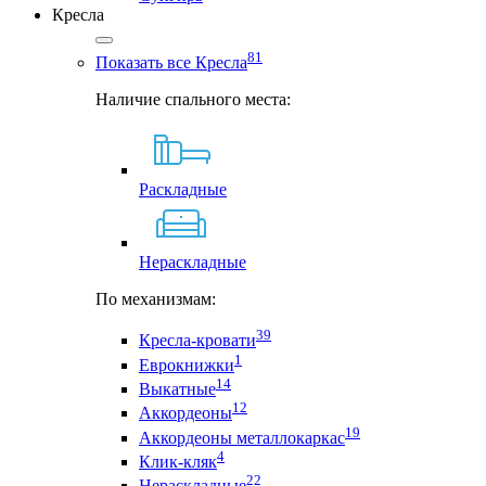
Кресла
81
Показать все Кресла
Наличие спального места:
Раскладные
Нераскладные
По механизмам:
39
Кресла-кровати
1
Еврокнижки
14
Выкатные
12
Аккордеоны
19
Аккордеоны металлокаркас
4
Клик-кляк
22
Нераскладные