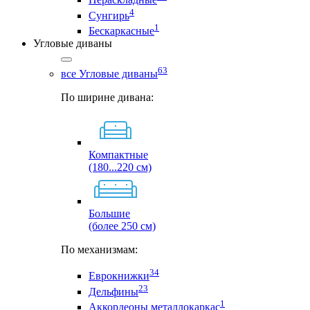
4
Сунгирь
1
Бескаркасные
Угловые диваны
63
все Угловые диваны
По ширине дивана:
Компактные
(180...220 см)
Большие
(более 250 см)
По механизмам:
34
Еврокнижки
23
Дельфины
1
Аккордеоны металлокаркас