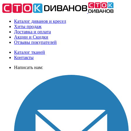
Каталог диванов и кресел
Хиты
продаж
Доставка
и оплата
Акции
и Скидки
Отзывы
покупателей
Каталог тканей
Контакты
Написать нам: