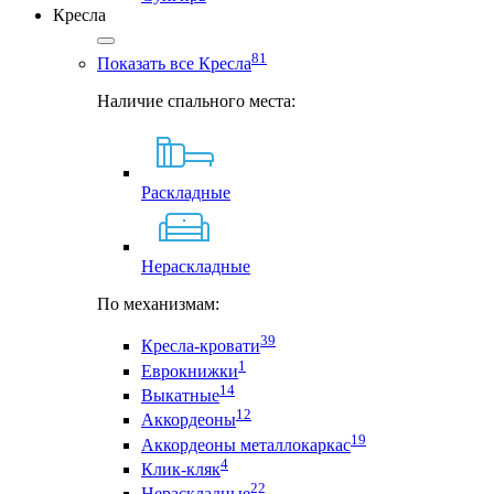
Кресла
81
Показать все Кресла
Наличие спального места:
Раскладные
Нераскладные
По механизмам:
39
Кресла-кровати
1
Еврокнижки
14
Выкатные
12
Аккордеоны
19
Аккордеоны металлокаркас
4
Клик-кляк
22
Нераскладные