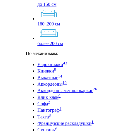
до 150 см
160..200 см
более 200 см
По механизмам:
43
Еврокнижки
9
Книжки
14
Выкатные
10
Аккордеоны
26
Аккордеоны металлокаркас
9
Клик-кляк
2
Софа
4
Пантограф
3
Тахта
1
Французские раскладушки
9
Сунгирь