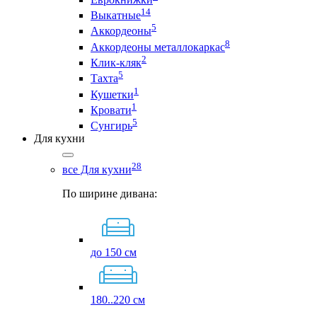
14
Выкатные
5
Аккордеоны
8
Аккордеоны металлокаркас
2
Клик-кляк
5
Тахта
1
Кушетки
1
Кровати
5
Сунгирь
Для кухни
28
все Для кухни
По ширине дивана:
до 150 см
180..220 см