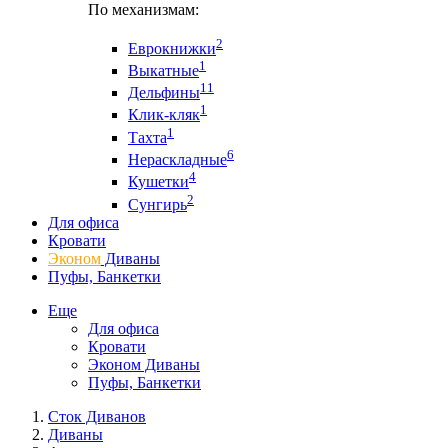
По механизмам:
2
Еврокнижки
1
Выкатные
11
Дельфины
1
Клик-кляк
1
Тахта
6
Нераскладные
4
Кушетки
2
Сунгирь
Для офиса
Кровати
Эконом
Диваны
Пуфы, Банкетки
Еще
Для офиса
Кровати
Эконом Диваны
Пуфы, Банкетки
Сток Диванов
Диваны