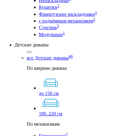
Нераскладные
1
Кушетки
1
Французские раскладушки
1
с подъёмным механизмом
3
Сунгирь
1
Модульные
Детские диваны
46
все Детские диваны
По ширине дивана:
до 150 см
180..220 см
По механизмам:
5
Еврокнижки