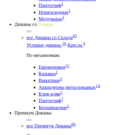
3
Пантограф
1
Нераскладные
1
Модульные
Диваны со
Склада
43
все Диваны со Склада
16
9
Угловые диваны
Кресла
По механизмам:
12
Еврокнижки
2
Книжки
5
Выкатные
14
Аккордеоны металлокаркас
2
Клик-кляк
7
Пантограф
1
Бескаркасные
Премиум Диваны
60
все Премиум Диваны