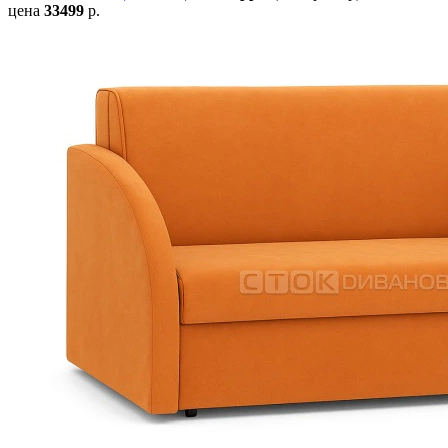
цена
33499
р.