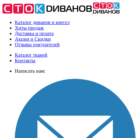
Каталог диванов и кресел
Хиты
продаж
Доставка
и оплата
Акции
и Скидки
Отзывы
покупателей
Каталог тканей
Контакты
Написать нам: