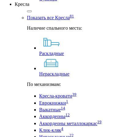
Кресла
81
Показать все Кресла
Наличие спального места:
Раскладные
Нераскладные
По механизмам:
39
Кресла-кровати
1
Еврокнижки
14
Выкатные
12
Аккордеоны
19
Аккордеоны металлокаркас
4
Клик-кляк
22
Нераскладные