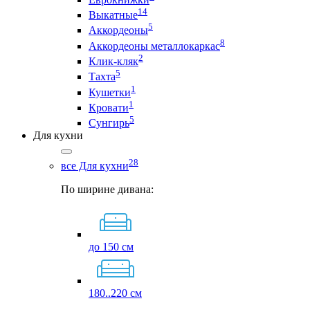
14
Выкатные
5
Аккордеоны
8
Аккордеоны металлокаркас
2
Клик-кляк
5
Тахта
1
Кушетки
1
Кровати
5
Сунгирь
Для кухни
28
все Для кухни
По ширине дивана:
до 150 см
180..220 см