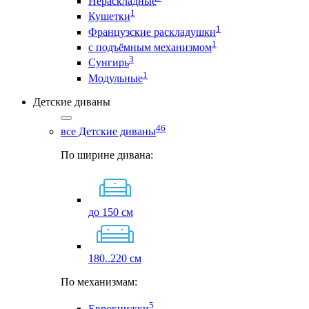
Нераскладные
1
Кушетки
1
Французские раскладушки
1
с подъёмным механизмом
3
Сунгирь
1
Модульные
Детские диваны
46
все Детские диваны
По ширине дивана:
до 150 см
180..220 см
По механизмам:
5
Еврокнижки