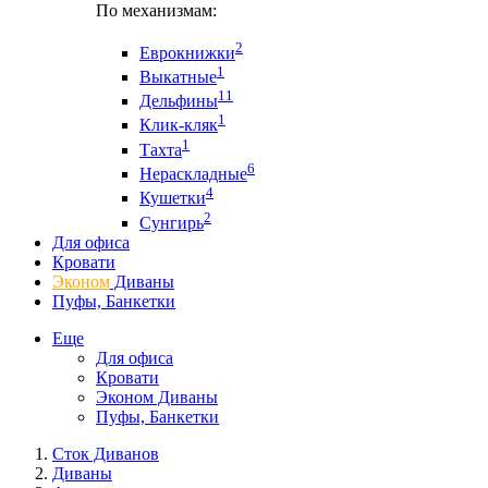
По механизмам:
2
Еврокнижки
1
Выкатные
11
Дельфины
1
Клик-кляк
1
Тахта
6
Нераскладные
4
Кушетки
2
Сунгирь
Для офиса
Кровати
Эконом
Диваны
Пуфы, Банкетки
Еще
Для офиса
Кровати
Эконом Диваны
Пуфы, Банкетки
Сток Диванов
Диваны