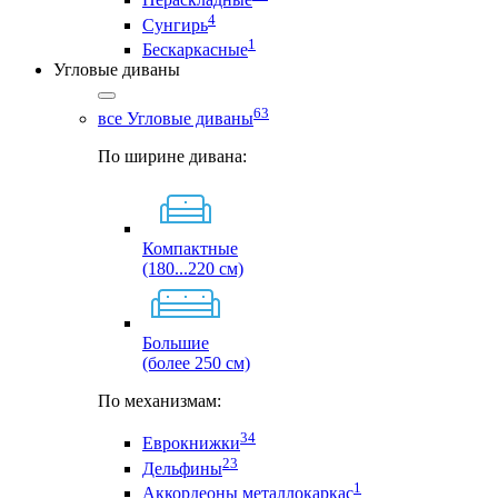
4
Сунгирь
1
Бескаркасные
Угловые диваны
63
все Угловые диваны
По ширине дивана:
Компактные
(180...220 см)
Большие
(более 250 см)
По механизмам:
34
Еврокнижки
23
Дельфины
1
Аккордеоны металлокаркас