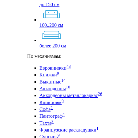
до 150 см
160..200 см
более 200 см
По механизмам:
43
Еврокнижки
9
Книжки
14
Выкатные
10
Аккордеоны
26
Аккордеоны металлокаркас
9
Клик-кляк
2
Софа
4
Пантограф
3
Тахта
1
Французские раскладушки
9
Сунгирь