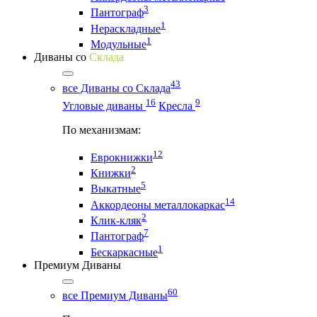
3
Пантограф
1
Нераскладные
1
Модульные
Диваны со
Склада
43
все Диваны со Склада
16
9
Угловые диваны
Кресла
По механизмам:
12
Еврокнижки
2
Книжки
5
Выкатные
14
Аккордеоны металлокаркас
2
Клик-кляк
7
Пантограф
1
Бескаркасные
Премиум Диваны
60
все Премиум Диваны