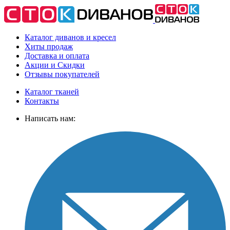
Каталог диванов и кресел
Хиты
продаж
Доставка
и оплата
Акции
и Скидки
Отзывы
покупателей
Каталог тканей
Контакты
Написать нам: