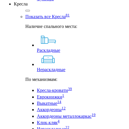
Кресла
81
Показать все Кресла
Наличие спального места:
Раскладные
Нераскладные
По механизмам:
39
Кресла-кровати
1
Еврокнижки
14
Выкатные
12
Аккордеоны
19
Аккордеоны металлокаркас
4
Клик-кляк
22
Нераскладные