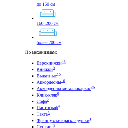
до 150 см
160..200 см
более 200 см
По механизмам:
43
Еврокнижки
9
Книжки
15
Выкатные
10
Аккордеоны
26
Аккордеоны металлокаркас
9
Клик-кляк
2
Софа
4
Пантограф
3
Тахта
1
Французские раскладушки
9
Сунгирь