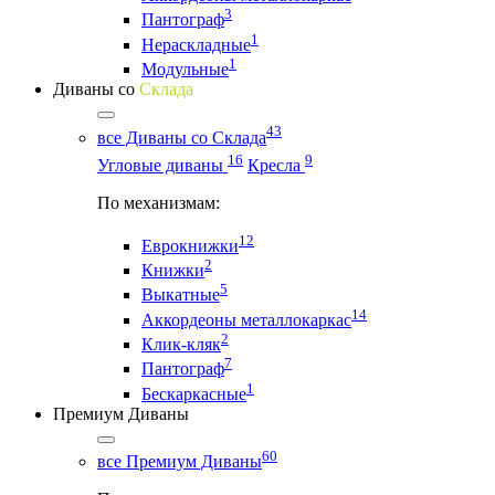
3
Пантограф
1
Нераскладные
1
Модульные
Диваны со
Склада
43
все Диваны со Склада
16
9
Угловые диваны
Кресла
По механизмам:
12
Еврокнижки
2
Книжки
5
Выкатные
14
Аккордеоны металлокаркас
2
Клик-кляк
7
Пантограф
1
Бескаркасные
Премиум Диваны
60
все Премиум Диваны