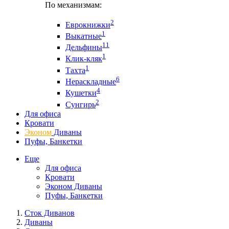
По механизмам:
2
Еврокнижки
1
Выкатные
11
Дельфины
1
Клик-кляк
1
Тахта
6
Нераскладные
4
Кушетки
2
Сунгирь
Для офиса
Кровати
Эконом
Диваны
Пуфы, Банкетки
Еще
Для офиса
Кровати
Эконом Диваны
Пуфы, Банкетки
Сток Диванов
Диваны