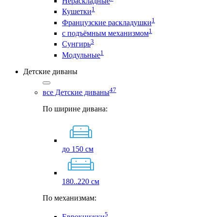
Нераскладные
1
Кушетки
1
Французские раскладушки
1
с подъёмным механизмом
3
Сунгирь
1
Модульные
Детские диваны
47
все Детские диваны
По ширине дивана:
до 150 см
180..220 см
По механизмам:
5
Еврокнижки