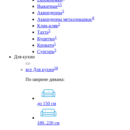
15
Выкатные
5
Аккордеоны
8
Аккордеоны металлокаркас
2
Клик-кляк
5
Тахта
1
Кушетки
1
Кровати
5
Сунгирь
Для кухни
28
все Для кухни
По ширине дивана:
до 150 см
180..220 см