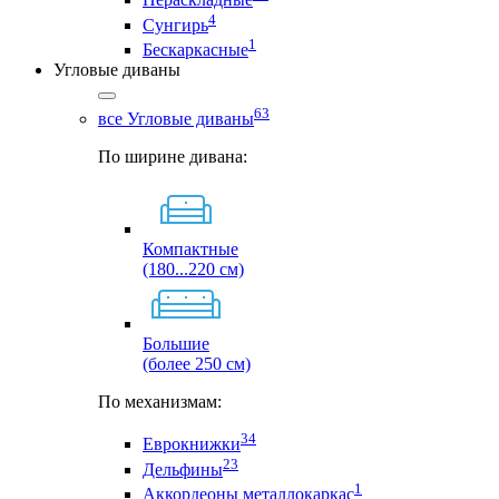
4
Сунгирь
1
Бескаркасные
Угловые диваны
63
все Угловые диваны
По ширине дивана:
Компактные
(180...220 см)
Большие
(более 250 см)
По механизмам:
34
Еврокнижки
23
Дельфины
1
Аккордеоны металлокаркас