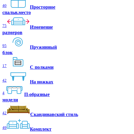
40
Просторное
спальн.место
75
Изменение
размеров
95
Пружинный
блок
17
С полками
42
На ножках
4
П-образные
модели
42
Скандинавский стиль
49
Комплект