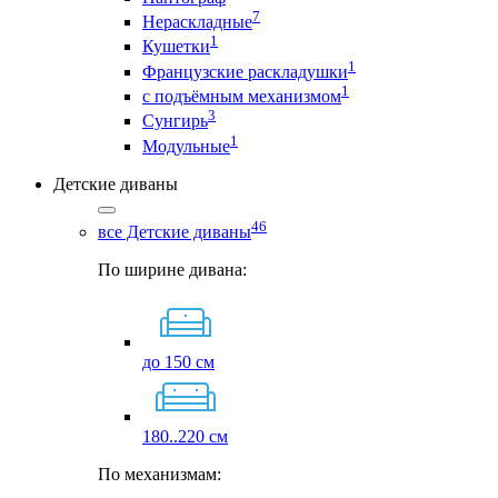
7
Нераскладные
1
Кушетки
1
Французские раскладушки
1
с подъёмным механизмом
3
Сунгирь
1
Модульные
Детские диваны
46
все Детские диваны
По ширине дивана:
до 150 см
180..220 см
По механизмам: