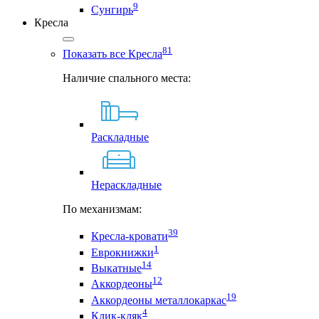
9
Сунгирь
Кресла
81
Показать все Кресла
Наличие спального места:
Раскладные
Нераскладные
По механизмам:
39
Кресла-кровати
1
Еврокнижки
14
Выкатные
12
Аккордеоны
19
Аккордеоны металлокаркас
4
Клик-кляк