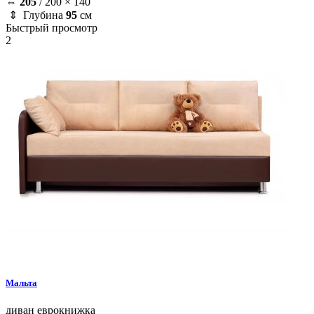
⇔
205
/
200 × 140
⇕ Глубина
95
см
Быстрый просмотр
2
Мальта
диван
еврокнижка