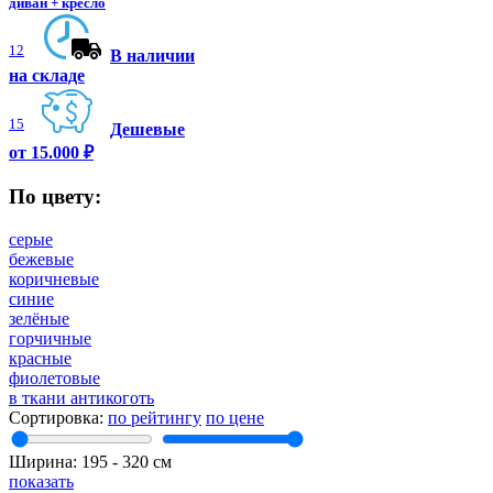
диван + кресло
12
В наличии
на складе
15
Дешевые
от 15.000 ₽
По цвету:
серые
бежевые
коричневые
синие
зелёные
горчичные
красные
фиолетовые
в ткани антикоготь
Сортировка:
по рейтингу
по цене
Ширина:
195
‐
320
см
показать