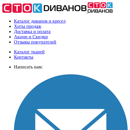
Каталог диванов и кресел
Хиты
продаж
Доставка
и оплата
Акции
и Скидки
Отзывы
покупателей
Каталог тканей
Контакты
Написать нам: