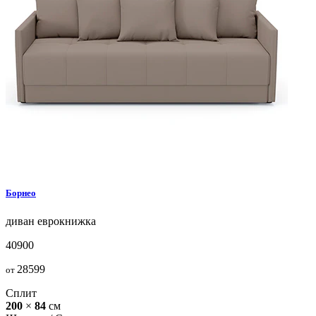
Борнео
диван
еврокнижка
40900
28599
от
Сплит
200
×
84
см