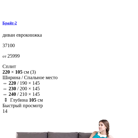
Брайт-2
диван
еврокнижка
37100
25999
от
Сплит
220
×
105
см
(3)
Ширина /
Спальное место
⇔
220
/
190 × 145
⇔
230
/
200 × 145
⇔
240
/
210 × 145
⇕ Глубина
105
см
Быстрый просмотр
14