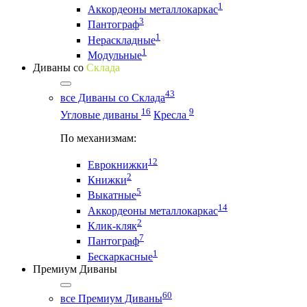
1
Аккордеоны металлокаркас
3
Пантограф
1
Нераскладные
1
Модульные
Диваны со
Склада
43
все Диваны со Склада
16
9
Угловые диваны
Кресла
По механизмам:
12
Еврокнижки
2
Книжки
5
Выкатные
14
Аккордеоны металлокаркас
2
Клик-кляк
7
Пантограф
1
Бескаркасные
Премиум Диваны
60
все Премиум Диваны