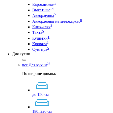
5
Еврокнижки
14
Выкатные
5
Аккордеоны
8
Аккордеоны металлокаркас
2
Клик-кляк
5
Тахта
1
Кушетки
1
Кровати
5
Сунгирь
Для кухни
28
все Для кухни
По ширине дивана:
до 150 см
180..220 см