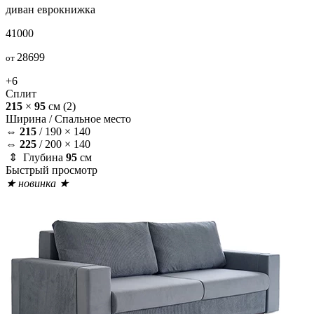
диван
еврокнижка
41000
28699
от
+6
Сплит
215
×
95
см
(2)
Ширина /
Спальное место
⇔
215
/
190 × 140
⇔
225
/
200 × 140
⇕ Глубина
95
см
Быстрый просмотр
★ новинка ★