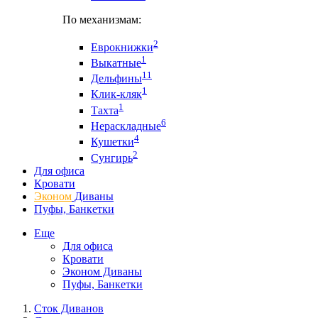
По механизмам:
2
Еврокнижки
1
Выкатные
11
Дельфины
1
Клик-кляк
1
Тахта
6
Нераскладные
4
Кушетки
2
Сунгирь
Для офиса
Кровати
Эконом
Диваны
Пуфы, Банкетки
Еще
Для офиса
Кровати
Эконом Диваны
Пуфы, Банкетки
Сток Диванов