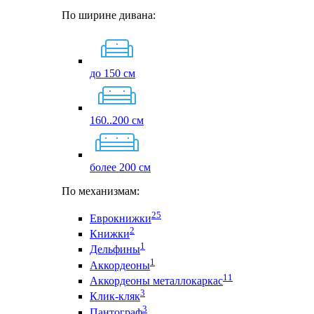
По ширине дивана:
до 150 см
160..200 см
более 200 см
По механизмам:
25
Еврокнижки
2
Книжки
1
Дельфины
1
Аккордеоны
11
Аккордеоны металлокаркас
3
Клик-кляк
3
Пантограф