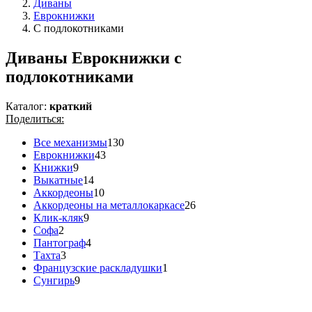
Диваны
Еврокнижки
С подлокотниками
Диваны Еврокнижки с
подлокотниками
Каталог:
краткий
Поделиться:
Все механизмы
130
Еврокнижки
43
Книжки
9
Выкатные
14
Аккордеоны
10
Аккордеоны на металлокаркасе
26
Клик-кляк
9
Софа
2
Пантограф
4
Тахта
3
Французские раскладушки
1
Сунгирь
9