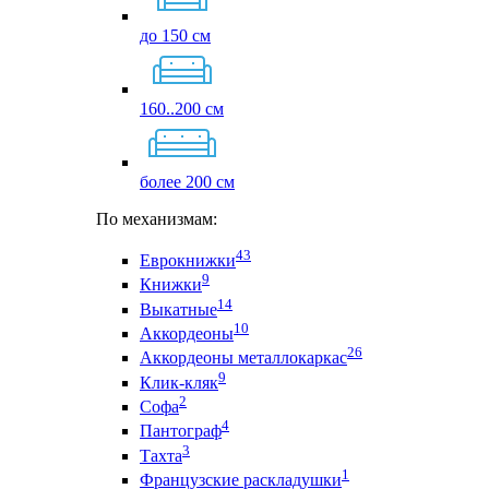
до 150 см
160..200 см
более 200 см
По механизмам:
43
Еврокнижки
9
Книжки
14
Выкатные
10
Аккордеоны
26
Аккордеоны металлокаркас
9
Клик-кляк
2
Софа
4
Пантограф
3
Тахта
1
Французские раскладушки