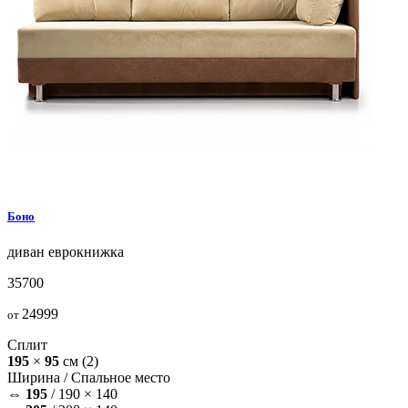
Боно
диван
еврокнижка
35700
24999
от
Сплит
195
×
95
см
(2)
Ширина /
Спальное место
⇔
195
/
190 × 140