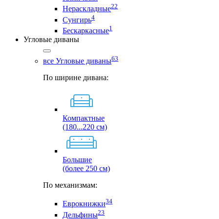
22
Нераскладные
4
Сунгирь
1
Бескаркасные
Угловые диваны
63
все Угловые диваны
По ширине дивана:
Компактные
(180...220 см)
Большие
(более 250 см)
По механизмам:
34
Еврокнижки
23
Дельфины