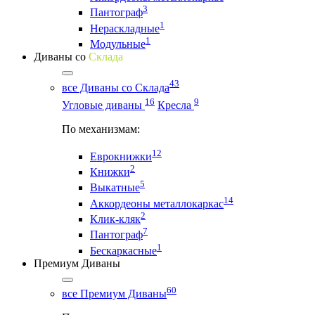
3
Пантограф
1
Нераскладные
1
Модульные
Диваны со
Склада
43
все Диваны со Склада
16
9
Угловые диваны
Кресла
По механизмам:
12
Еврокнижки
2
Книжки
5
Выкатные
14
Аккордеоны металлокаркас
2
Клик-кляк
7
Пантограф
1
Бескаркасные
Премиум Диваны
60
все Премиум Диваны