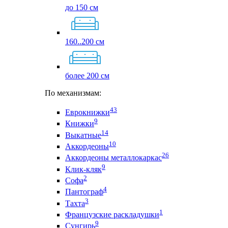
до 150 см
160..200 см
более 200 см
По механизмам:
43
Еврокнижки
9
Книжки
14
Выкатные
10
Аккордеоны
26
Аккордеоны металлокаркас
9
Клик-кляк
2
Софа
4
Пантограф
3
Тахта
1
Французские раскладушки
9
Сунгирь