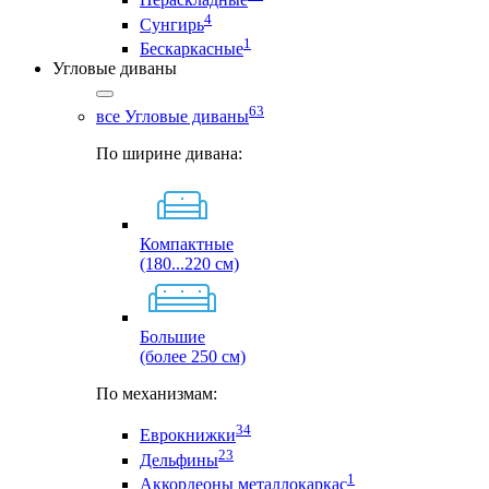
4
Сунгирь
1
Бескаркасные
Угловые диваны
63
все Угловые диваны
По ширине дивана:
Компактные
(180...220 см)
Большие
(более 250 см)
По механизмам:
34
Еврокнижки
23
Дельфины
1
Аккордеоны металлокаркас