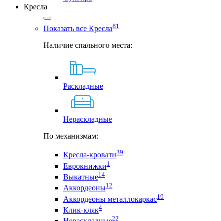
Кресла
81
Показать все Кресла
Наличие спального места:
Раскладные
Нераскладные
По механизмам:
39
Кресла-кровати
1
Еврокнижки
14
Выкатные
12
Аккордеоны
19
Аккордеоны металлокаркас
4
Клик-кляк
22
Нераскладные