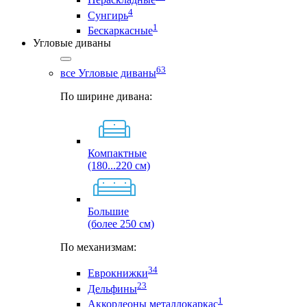
4
Сунгирь
1
Бескаркасные
Угловые диваны
63
все Угловые диваны
По ширине дивана:
Компактные
(180...220 см)
Большие
(более 250 см)
По механизмам:
34
Еврокнижки
23
Дельфины
1
Аккордеоны металлокаркас