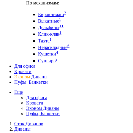
По механизмам:
2
Еврокнижки
1
Выкатные
11
Дельфины
1
Клик-кляк
1
Тахта
6
Нераскладные
4
Кушетки
2
Сунгирь
Для офиса
Кровати
Эконом
Диваны
Пуфы, Банкетки
Еще
Для офиса
Кровати
Эконом Диваны
Пуфы, Банкетки
Сток Диванов
Диваны