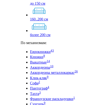
до 150 см
160..200 см
более 200 см
По механизмам:
43
Еврокнижки
9
Книжки
14
Выкатные
10
Аккордеоны
26
Аккордеоны металлокаркас
9
Клик-кляк
2
Софа
4
Пантограф
3
Тахта
1
Французские раскладушки
9
Сунгирь