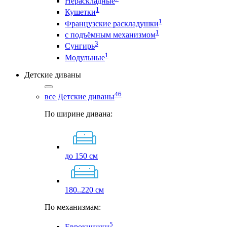
Нераскладные
1
Кушетки
1
Французские раскладушки
1
с подъёмным механизмом
3
Сунгирь
1
Модульные
Детские диваны
46
все Детские диваны
По ширине дивана:
до 150 см
180..220 см
По механизмам:
5
Еврокнижки