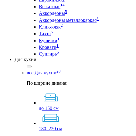
14
Выкатные
5
Аккордеоны
8
Аккордеоны металлокаркас
2
Клик-кляк
5
Тахта
1
Кушетки
1
Кровати
5
Сунгирь
Для кухни
28
все Для кухни
По ширине дивана:
до 150 см
180..220 см