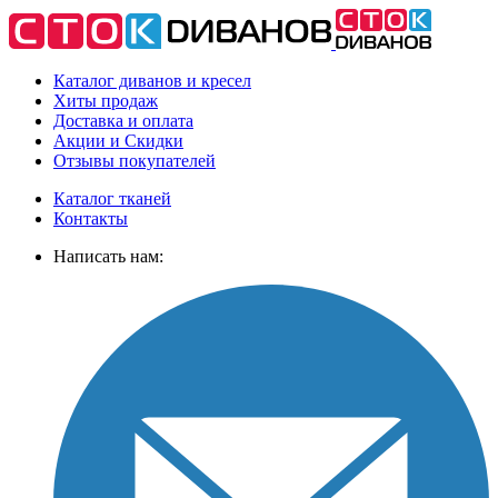
Каталог диванов и кресел
Хиты
продаж
Доставка
и оплата
Акции
и Скидки
Отзывы
покупателей
Каталог тканей
Контакты
Написать нам: