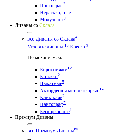
3
Пантограф
1
Нераскладные
1
Модульные
Диваны со
Склада
43
все Диваны со Склада
16
9
Угловые диваны
Кресла
По механизмам:
12
Еврокнижки
2
Книжки
5
Выкатные
14
Аккордеоны металлокаркас
2
Клик-кляк
7
Пантограф
1
Бескаркасные
Премиум Диваны
60
все Премиум Диваны