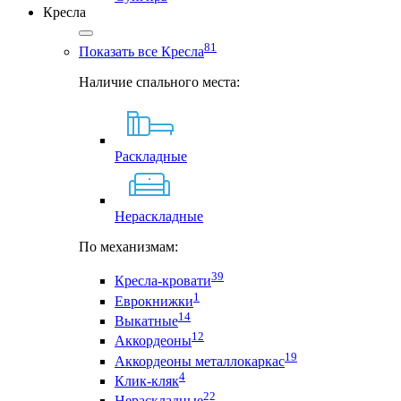
Кресла
81
Показать все Кресла
Наличие спального места:
Раскладные
Нераскладные
По механизмам:
39
Кресла-кровати
1
Еврокнижки
14
Выкатные
12
Аккордеоны
19
Аккордеоны металлокаркас
4
Клик-кляк
22
Нераскладные