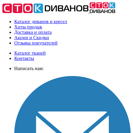
Каталог диванов и кресел
Хиты
продаж
Доставка
и оплата
Акции
и Скидки
Отзывы
покупателей
Каталог тканей
Контакты
Написать нам: