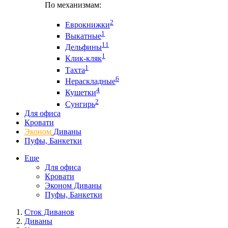
По механизмам:
2
Еврокнижки
1
Выкатные
11
Дельфины
1
Клик-кляк
1
Тахта
6
Нераскладные
4
Кушетки
2
Сунгирь
Для офиса
Кровати
Эконом
Диваны
Пуфы, Банкетки
Еще
Для офиса
Кровати
Эконом Диваны
Пуфы, Банкетки
Сток Диванов
Диваны