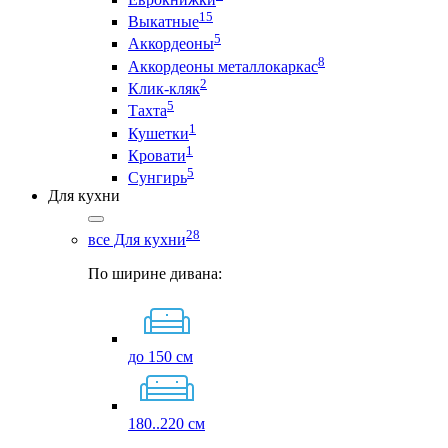
15
Выкатные
5
Аккордеоны
8
Аккордеоны металлокаркас
2
Клик-кляк
5
Тахта
1
Кушетки
1
Кровати
5
Сунгирь
Для кухни
28
все Для кухни
По ширине дивана:
до 150 см
180..220 см