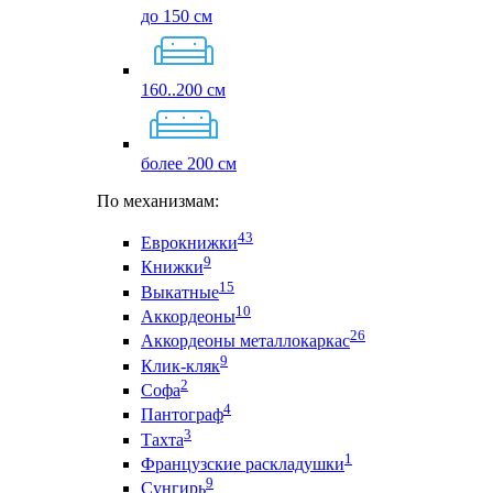
до 150 см
160..200 см
более 200 см
По механизмам:
43
Еврокнижки
9
Книжки
15
Выкатные
10
Аккордеоны
26
Аккордеоны металлокаркас
9
Клик-кляк
2
Софа
4
Пантограф
3
Тахта
1
Французские раскладушки
9
Сунгирь