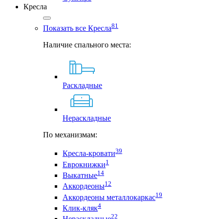
Кресла
81
Показать все Кресла
Наличие спального места:
Раскладные
Нераскладные
По механизмам:
39
Кресла-кровати
1
Еврокнижки
14
Выкатные
12
Аккордеоны
19
Аккордеоны металлокаркас
4
Клик-кляк
22
Нераскладные