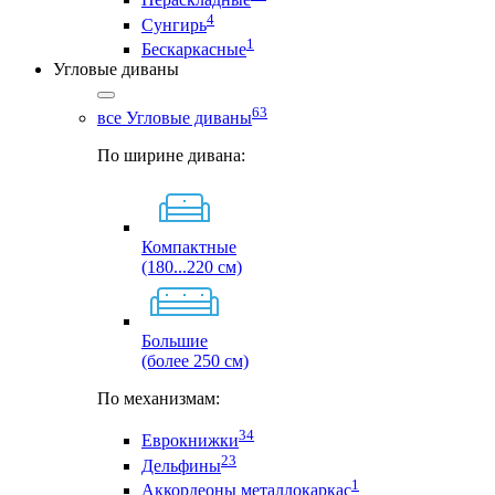
4
Сунгирь
1
Бескаркасные
Угловые диваны
63
все Угловые диваны
По ширине дивана:
Компактные
(180...220 см)
Большие
(более 250 см)
По механизмам:
34
Еврокнижки
23
Дельфины
1
Аккордеоны металлокаркас