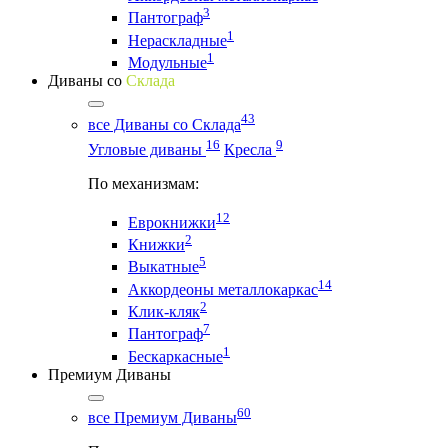
3
Пантограф
1
Нераскладные
1
Модульные
Диваны со
Склада
43
все Диваны со Склада
16
9
Угловые диваны
Кресла
По механизмам:
12
Еврокнижки
2
Книжки
5
Выкатные
14
Аккордеоны металлокаркас
2
Клик-кляк
7
Пантограф
1
Бескаркасные
Премиум Диваны
60
все Премиум Диваны