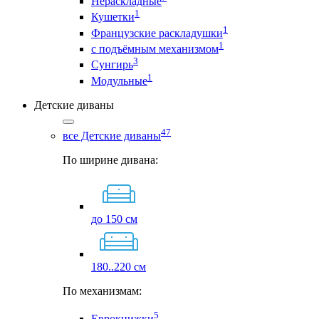
Нераскладные
1
Кушетки
1
Французские раскладушки
1
с подъёмным механизмом
3
Сунгирь
1
Модульные
Детские диваны
47
все Детские диваны
По ширине дивана:
до 150 см
180..220 см
По механизмам:
5
Еврокнижки