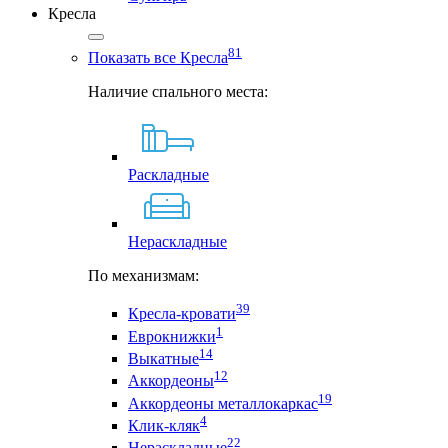
Кресла
81
Показать все Кресла
Наличие спального места:
Раскладные
Нераскладные
По механизмам:
39
Кресла-кровати
1
Еврокнижки
14
Выкатные
12
Аккордеоны
19
Аккордеоны металлокаркас
4
Клик-кляк
22
Нераскладные