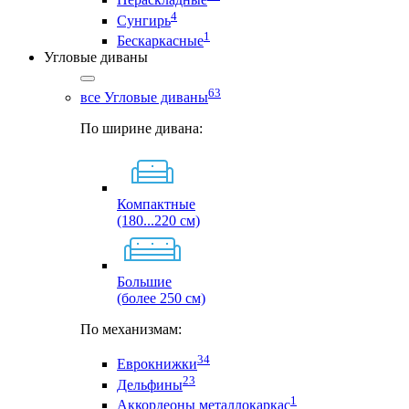
4
Сунгирь
1
Бескаркасные
Угловые диваны
63
все Угловые диваны
По ширине дивана:
Компактные
(180...220 см)
Большие
(более 250 см)
По механизмам:
34
Еврокнижки
23
Дельфины
1
Аккордеоны металлокаркас