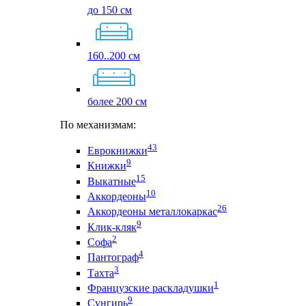
до 150 см
160..200 см
более 200 см
По механизмам:
43
Еврокнижки
9
Книжки
15
Выкатные
10
Аккордеоны
26
Аккордеоны металлокаркас
9
Клик-кляк
2
Софа
4
Пантограф
3
Тахта
1
Французские раскладушки
9
Сунгирь