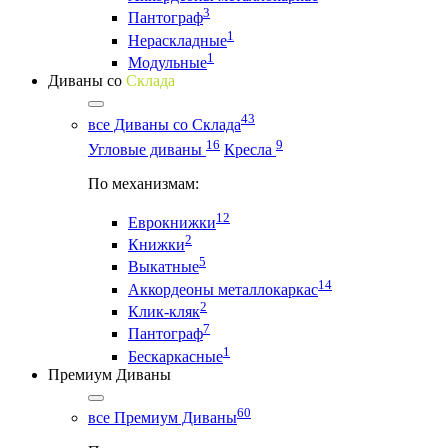
3
Пантограф
1
Нераскладные
1
Модульные
Диваны со
Склада
43
все Диваны со Склада
16
9
Угловые диваны
Кресла
По механизмам:
12
Еврокнижки
2
Книжки
5
Выкатные
14
Аккордеоны металлокаркас
2
Клик-кляк
7
Пантограф
1
Бескаркасные
Премиум Диваны
60
все Премиум Диваны