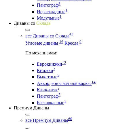
3
Пантограф
1
Нераскладные
1
Модульные
Диваны со
Склада
43
все Диваны со Склада
16
9
Угловые диваны
Кресла
По механизмам:
12
Еврокнижки
2
Книжки
5
Выкатные
14
Аккордеоны металлокаркас
2
Клик-кляк
7
Пантограф
1
Бескаркасные
Премиум Диваны
60
все Премиум Диваны