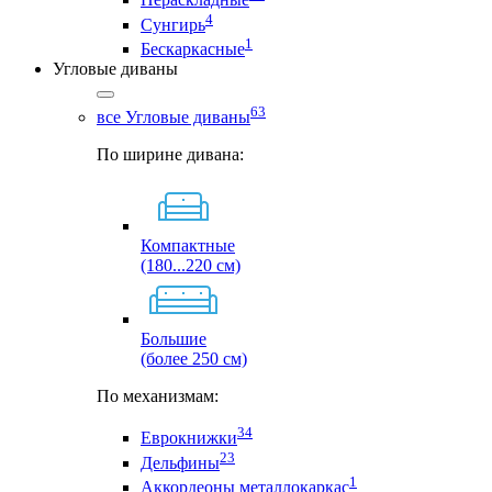
4
Сунгирь
1
Бескаркасные
Угловые диваны
63
все Угловые диваны
По ширине дивана:
Компактные
(180...220 см)
Большие
(более 250 см)
По механизмам:
34
Еврокнижки
23
Дельфины
1
Аккордеоны металлокаркас