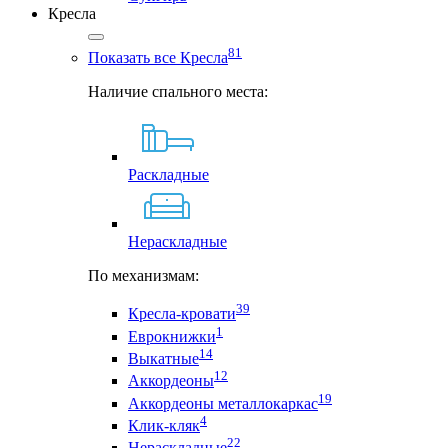
Кресла
81
Показать все Кресла
Наличие спального места:
Раскладные
Нераскладные
По механизмам:
39
Кресла-кровати
1
Еврокнижки
14
Выкатные
12
Аккордеоны
19
Аккордеоны металлокаркас
4
Клик-кляк
22
Нераскладные