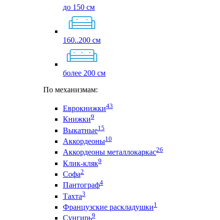
до 150 см
160..200 см
более 200 см
По механизмам:
43
Еврокнижки
9
Книжки
15
Выкатные
10
Аккордеоны
26
Аккордеоны металлокаркас
9
Клик-кляк
2
Софа
4
Пантограф
3
Тахта
1
Французские раскладушки
9
Сунгирь