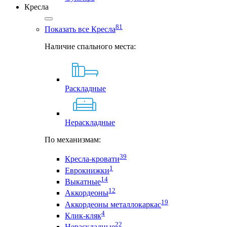
Кресла
81
Показать все Кресла
Наличие спального места:
Раскладные
Нераскладные
По механизмам:
39
Кресла-кровати
1
Еврокнижки
14
Выкатные
12
Аккордеоны
19
Аккордеоны металлокаркас
4
Клик-кляк
22
Нераскладные