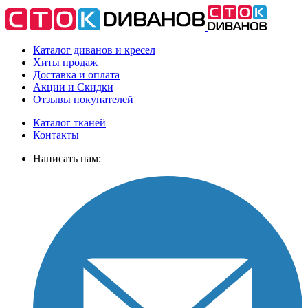
Каталог диванов и кресел
Хиты
продаж
Доставка
и оплата
Акции
и Скидки
Отзывы
покупателей
Каталог тканей
Контакты
Написать нам: