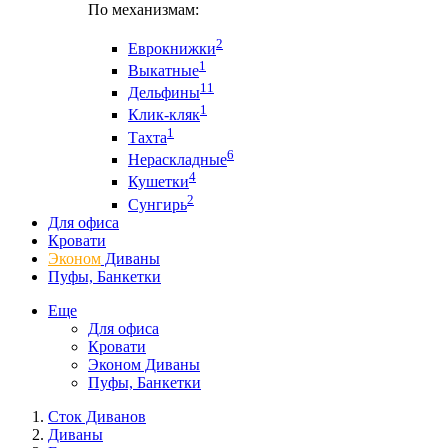
По механизмам:
2
Еврокнижки
1
Выкатные
11
Дельфины
1
Клик-кляк
1
Тахта
6
Нераскладные
4
Кушетки
2
Сунгирь
Для офиса
Кровати
Эконом
Диваны
Пуфы, Банкетки
Еще
Для офиса
Кровати
Эконом Диваны
Пуфы, Банкетки
Сток Диванов
Диваны