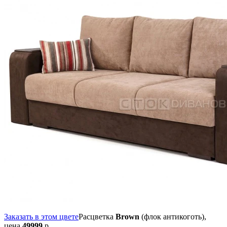
Заказать в этом цвете
Расцветка
Brown
(флок антикоготь),
цена
49999
р.