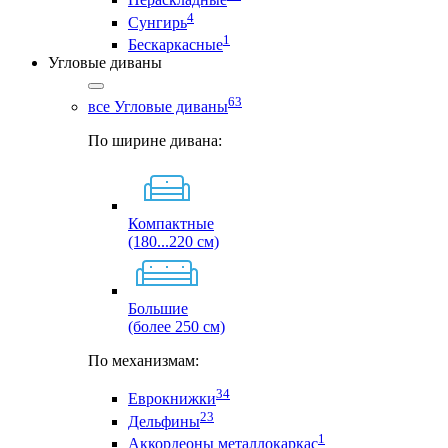
4
Сунгирь
1
Бескаркасные
Угловые диваны
63
все Угловые диваны
По ширине дивана:
Компактные
(180...220 см)
Большие
(более 250 см)
По механизмам:
34
Еврокнижки
23
Дельфины
1
Аккордеоны металлокаркас