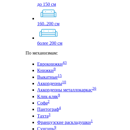
до 150 см
160..200 см
более 200 см
По механизмам:
43
Еврокнижки
9
Книжки
15
Выкатные
10
Аккордеоны
26
Аккордеоны металлокаркас
9
Клик-кляк
2
Софа
4
Пантограф
3
Тахта
1
Французские раскладушки
9
Сунгирь