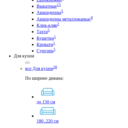
15
Выкатные
5
Аккордеоны
8
Аккордеоны металлокаркас
2
Клик-кляк
5
Тахта
1
Кушетки
1
Кровати
5
Сунгирь
Для кухни
28
все Для кухни
По ширине дивана:
до 150 см
180..220 см