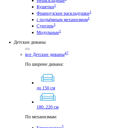
Нераскладные
1
Кушетки
1
Французские раскладушки
1
с подъёмным механизмом
3
Сунгирь
1
Модульные
Детские диваны
47
все Детские диваны
По ширине дивана:
до 150 см
180..220 см
По механизмам:
5
Еврокнижки