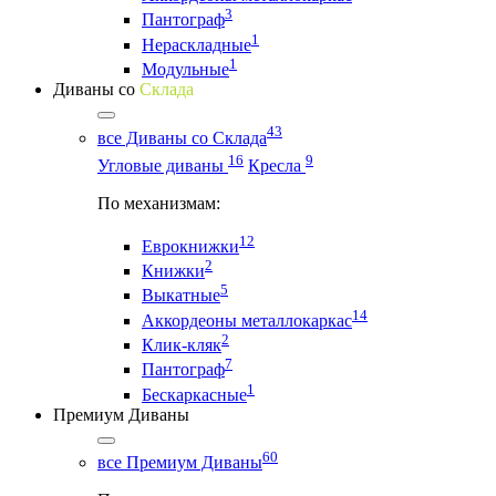
3
Пантограф
1
Нераскладные
1
Модульные
Диваны со
Склада
43
все Диваны со Склада
16
9
Угловые диваны
Кресла
По механизмам:
12
Еврокнижки
2
Книжки
5
Выкатные
14
Аккордеоны металлокаркас
2
Клик-кляк
7
Пантограф
1
Бескаркасные
Премиум Диваны
60
все Премиум Диваны