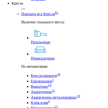
Кресла
81
Показать все Кресла
Наличие спального места:
Раскладные
Нераскладные
По механизмам:
39
Кресла-кровати
1
Еврокнижки
14
Выкатные
12
Аккордеоны
19
Аккордеоны металлокаркас
4
Клик-кляк
22
Нераскладные