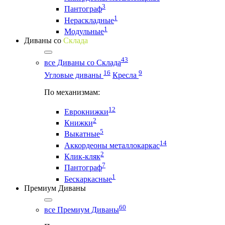
3
Пантограф
1
Нераскладные
1
Модульные
Диваны со
Склада
43
все Диваны со Склада
16
9
Угловые диваны
Кресла
По механизмам:
12
Еврокнижки
2
Книжки
5
Выкатные
14
Аккордеоны металлокаркас
2
Клик-кляк
7
Пантограф
1
Бескаркасные
Премиум Диваны
60
все Премиум Диваны