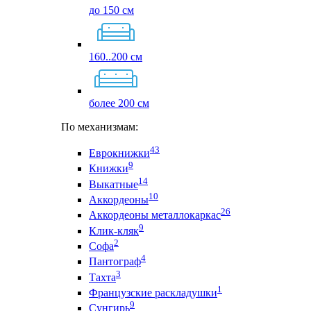
до 150 см
160..200 см
более 200 см
По механизмам:
43
Еврокнижки
9
Книжки
14
Выкатные
10
Аккордеоны
26
Аккордеоны металлокаркас
9
Клик-кляк
2
Софа
4
Пантограф
3
Тахта
1
Французские раскладушки
9
Сунгирь