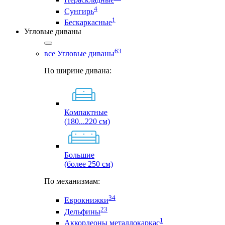
4
Сунгирь
1
Бескаркасные
Угловые диваны
63
все Угловые диваны
По ширине дивана:
Компактные
(180...220 см)
Большие
(более 250 см)
По механизмам:
34
Еврокнижки
23
Дельфины
1
Аккордеоны металлокаркас