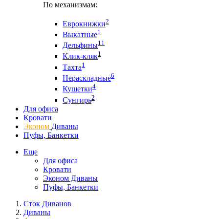
По механизмам:
2
Еврокнижки
1
Выкатные
11
Дельфины
1
Клик-кляк
1
Тахта
6
Нераскладные
4
Кушетки
2
Сунгирь
Для офиса
Кровати
Эконом
Диваны
Пуфы, Банкетки
Еще
Для офиса
Кровати
Эконом Диваны
Пуфы, Банкетки
Сток Диванов
Диваны