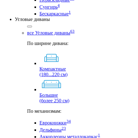
4
Сунгирь
1
Бескаркасные
Угловые диваны
63
все Угловые диваны
По ширине дивана:
Компактные
(180...220 см)
Большие
(более 250 см)
По механизмам:
34
Еврокнижки
23
Дельфины
1
Аккордеоны металлокаркас