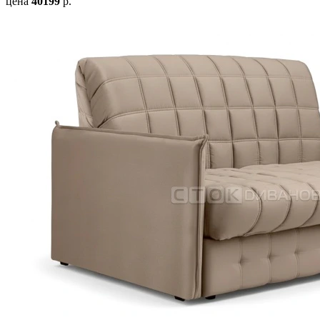
цена
40199
р.