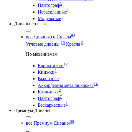
3
Пантограф
1
Нераскладные
1
Модульные
Диваны со
Склада
43
все Диваны со Склада
16
9
Угловые диваны
Кресла
По механизмам:
12
Еврокнижки
2
Книжки
5
Выкатные
14
Аккордеоны металлокаркас
2
Клик-кляк
7
Пантограф
1
Бескаркасные
Премиум Диваны
60
все Премиум Диваны