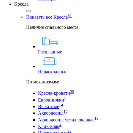
Кресла
81
Показать все Кресла
Наличие спального места:
Раскладные
Нераскладные
По механизмам:
39
Кресла-кровати
1
Еврокнижки
14
Выкатные
12
Аккордеоны
19
Аккордеоны металлокаркас
4
Клик-кляк
22
Нераскладные