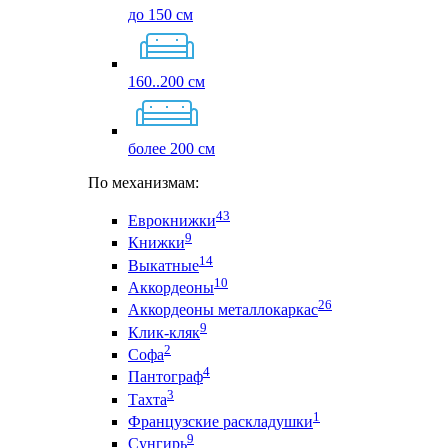
до 150 см
160..200 см
более 200 см
По механизмам:
43
Еврокнижки
9
Книжки
14
Выкатные
10
Аккордеоны
26
Аккордеоны металлокаркас
9
Клик-кляк
2
Софа
4
Пантограф
3
Тахта
1
Французские раскладушки
9
Сунгирь