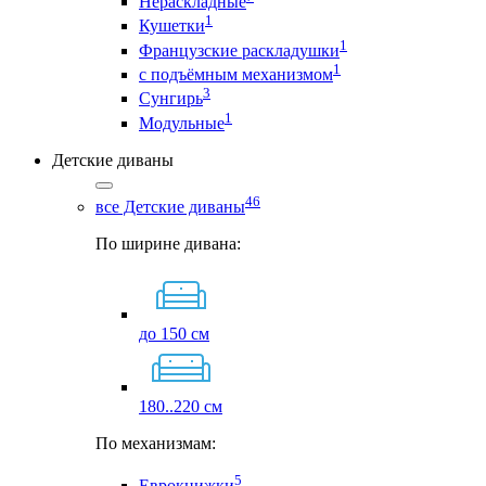
Нераскладные
1
Кушетки
1
Французские раскладушки
1
с подъёмным механизмом
3
Сунгирь
1
Модульные
Детские диваны
46
все Детские диваны
По ширине дивана:
до 150 см
180..220 см
По механизмам:
5
Еврокнижки