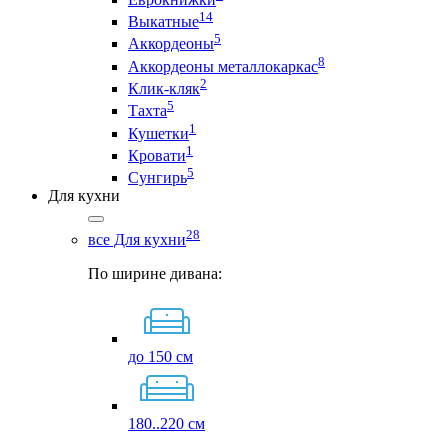
14
Выкатные
5
Аккордеоны
8
Аккордеоны металлокаркас
2
Клик-кляк
5
Тахта
1
Кушетки
1
Кровати
5
Сунгирь
Для кухни
28
все Для кухни
По ширине дивана:
до 150 см
180..220 см