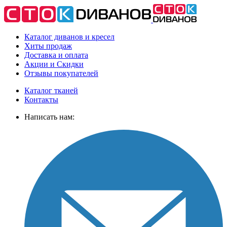
Каталог диванов и кресел
Хиты
продаж
Доставка
и оплата
Акции
и Скидки
Отзывы
покупателей
Каталог тканей
Контакты
Написать нам: