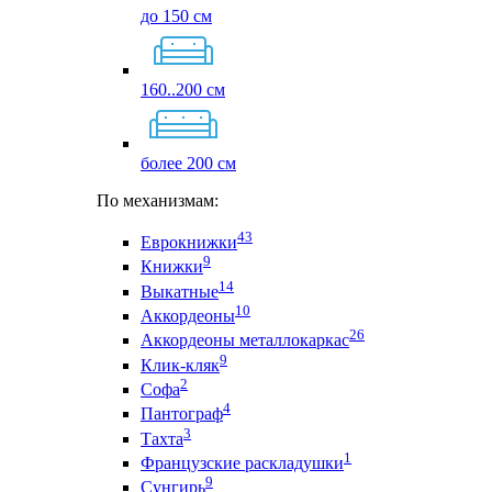
до 150 см
160..200 см
более 200 см
По механизмам:
43
Еврокнижки
9
Книжки
14
Выкатные
10
Аккордеоны
26
Аккордеоны металлокаркас
9
Клик-кляк
2
Софа
4
Пантограф
3
Тахта
1
Французские раскладушки
9
Сунгирь