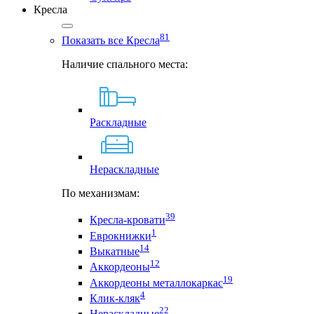
Кресла
81
Показать все Кресла
Наличие спального места:
Раскладные
Нераскладные
По механизмам:
39
Кресла-кровати
1
Еврокнижки
14
Выкатные
12
Аккордеоны
19
Аккордеоны металлокаркас
4
Клик-кляк
22
Нераскладные