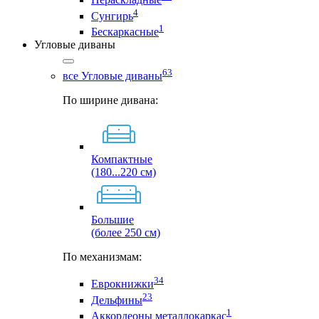
4
Сунгирь
1
Бескаркасные
Угловые диваны
63
все Угловые диваны
По ширине дивана:
Компактные
(180...220 см)
Большие
(более 250 см)
По механизмам:
34
Еврокнижки
23
Дельфины
1
Аккордеоны металлокаркас