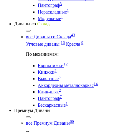
3
Пантограф
1
Нераскладные
1
Модульные
Диваны со
Склада
43
все Диваны со Склада
16
9
Угловые диваны
Кресла
По механизмам:
12
Еврокнижки
2
Книжки
5
Выкатные
14
Аккордеоны металлокаркас
2
Клик-кляк
7
Пантограф
1
Бескаркасные
Премиум Диваны
60
все Премиум Диваны