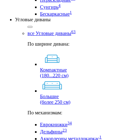
4
Сунгирь
1
Бескаркасные
Угловые диваны
63
все Угловые диваны
По ширине дивана:
Компактные
(180...220 см)
Большие
(более 250 см)
По механизмам:
34
Еврокнижки
23
Дельфины
1
Аккордеоны металлокаркас