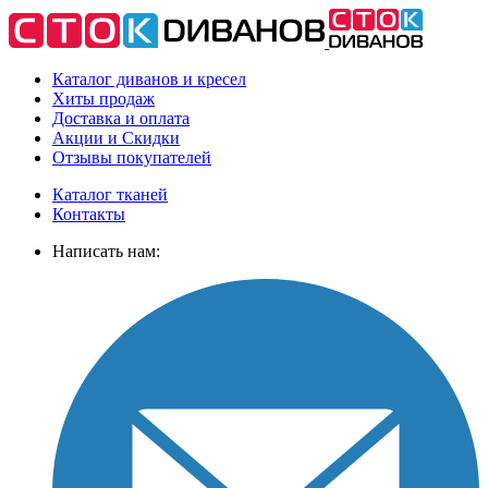
Каталог диванов и кресел
Хиты
продаж
Доставка
и оплата
Акции
и Скидки
Отзывы
покупателей
Каталог тканей
Контакты
Написать нам: