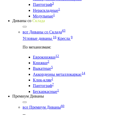
3
Пантограф
1
Нераскладные
1
Модульные
Диваны со
Склада
43
все Диваны со Склада
16
9
Угловые диваны
Кресла
По механизмам:
12
Еврокнижки
2
Книжки
5
Выкатные
14
Аккордеоны металлокаркас
2
Клик-кляк
7
Пантограф
1
Бескаркасные
Премиум Диваны
60
все Премиум Диваны