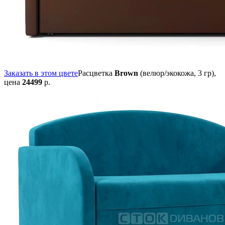
Заказать в этом цвете
Расцветка
Brown
(велюр/экокожа, 3 гр),
цена
24499
р.