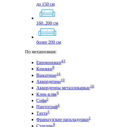
до 150 см
160..200 см
более 200 см
По механизмам:
43
Еврокнижки
9
Книжки
14
Выкатные
10
Аккордеоны
26
Аккордеоны металлокаркас
9
Клик-кляк
2
Софа
4
Пантограф
3
Тахта
1
Французские раскладушки
9
Сунгирь