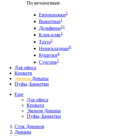
По механизмам:
2
Еврокнижки
1
Выкатные
11
Дельфины
1
Клик-кляк
1
Тахта
6
Нераскладные
4
Кушетки
2
Сунгирь
Для офиса
Кровати
Эконом
Диваны
Пуфы, Банкетки
Еще
Для офиса
Кровати
Эконом Диваны
Пуфы, Банкетки
Сток Диванов
Диваны