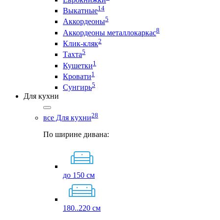
14
Выкатные
5
Аккордеоны
8
Аккордеоны металлокаркас
2
Клик-кляк
5
Тахта
1
Кушетки
1
Кровати
5
Сунгирь
Для кухни
28
все Для кухни
По ширине дивана:
до 150 см
180..220 см