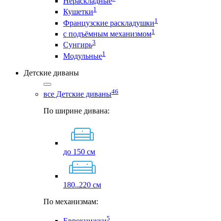
Нераскладные
1
Кушетки
1
Французские раскладушки
1
с подъёмным механизмом
3
Сунгирь
1
Модульные
Детские диваны
46
все Детские диваны
По ширине дивана:
до 150 см
180..220 см
По механизмам:
5
Еврокнижки