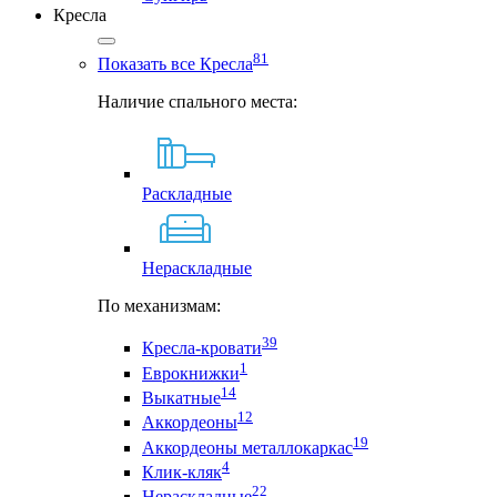
Кресла
81
Показать все Кресла
Наличие спального места:
Раскладные
Нераскладные
По механизмам:
39
Кресла-кровати
1
Еврокнижки
14
Выкатные
12
Аккордеоны
19
Аккордеоны металлокаркас
4
Клик-кляк
22
Нераскладные