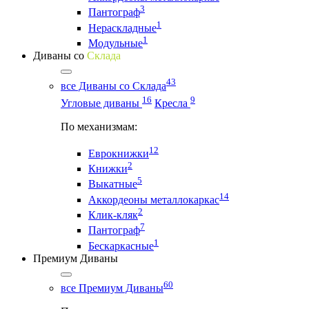
3
Пантограф
1
Нераскладные
1
Модульные
Диваны со
Склада
43
все Диваны со Склада
16
9
Угловые диваны
Кресла
По механизмам:
12
Еврокнижки
2
Книжки
5
Выкатные
14
Аккордеоны металлокаркас
2
Клик-кляк
7
Пантограф
1
Бескаркасные
Премиум Диваны
60
все Премиум Диваны