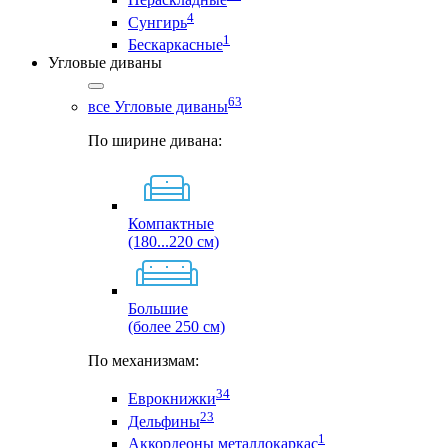
4
Сунгирь
1
Бескаркасные
Угловые диваны
63
все Угловые диваны
По ширине дивана:
Компактные
(180...220 см)
Большие
(более 250 см)
По механизмам:
34
Еврокнижки
23
Дельфины
1
Аккордеоны металлокаркас