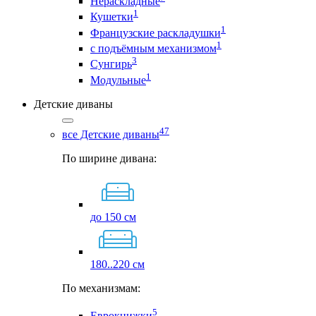
Нераскладные
1
Кушетки
1
Французские раскладушки
1
с подъёмным механизмом
3
Сунгирь
1
Модульные
Детские диваны
47
все Детские диваны
По ширине дивана:
до 150 см
180..220 см
По механизмам:
5
Еврокнижки