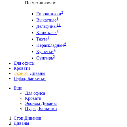
По механизмам:
2
Еврокнижки
1
Выкатные
11
Дельфины
1
Клик-кляк
1
Тахта
6
Нераскладные
4
Кушетки
2
Сунгирь
Для офиса
Кровати
Эконом
Диваны
Пуфы, Банкетки
Еще
Для офиса
Кровати
Эконом Диваны
Пуфы, Банкетки
Сток Диванов
Диваны