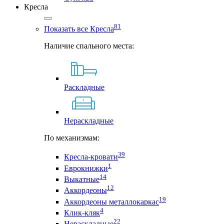
Кресла
81
Показать все Кресла
Наличие спального места:
Раскладные
Нераскладные
По механизмам:
39
Кресла-кровати
1
Еврокнижки
14
Выкатные
12
Аккордеоны
19
Аккордеоны металлокаркас
4
Клик-кляк
22
Нераскладные