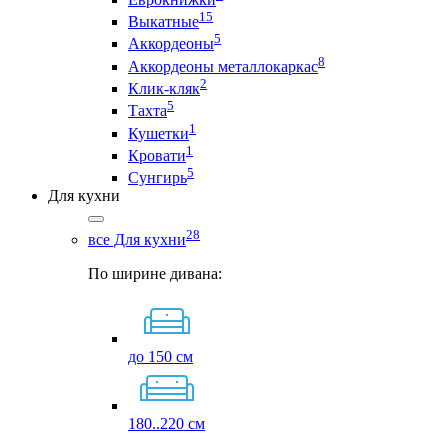
15
Выкатные
5
Аккордеоны
8
Аккордеоны металлокаркас
2
Клик-кляк
5
Тахта
1
Кушетки
1
Кровати
5
Сунгирь
Для кухни
28
все Для кухни
По ширине дивана:
до 150 см
180..220 см