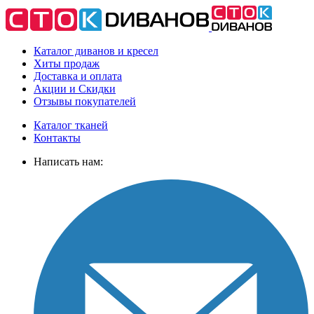
Каталог диванов и кресел
Хиты
продаж
Доставка
и оплата
Акции
и Скидки
Отзывы
покупателей
Каталог тканей
Контакты
Написать нам: