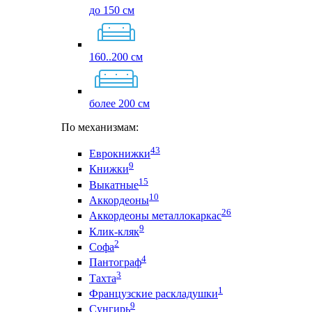
до 150 см
160..200 см
более 200 см
По механизмам:
43
Еврокнижки
9
Книжки
15
Выкатные
10
Аккордеоны
26
Аккордеоны металлокаркас
9
Клик-кляк
2
Софа
4
Пантограф
3
Тахта
1
Французские раскладушки
9
Сунгирь