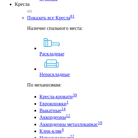
Кресла
81
Показать все Кресла
Наличие спального места:
Раскладные
Нераскладные
По механизмам:
39
Кресла-кровати
1
Еврокнижки
14
Выкатные
12
Аккордеоны
19
Аккордеоны металлокаркас
4
Клик-кляк
22
Нераскладные