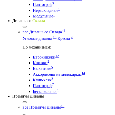
3
Пантограф
1
Нераскладные
1
Модульные
Диваны со
Склада
43
все Диваны со Склада
16
9
Угловые диваны
Кресла
По механизмам:
12
Еврокнижки
2
Книжки
5
Выкатные
14
Аккордеоны металлокаркас
2
Клик-кляк
7
Пантограф
1
Бескаркасные
Премиум Диваны
60
все Премиум Диваны