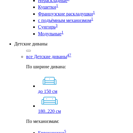
Нераскладные
1
Кушетки
1
Французские раскладушки
1
с подъёмным механизмом
3
Сунгирь
1
Модульные
Детские диваны
47
все Детские диваны
По ширине дивана:
до 150 см
180..220 см
По механизмам:
5
Еврокнижки