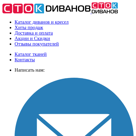
Каталог диванов и кресел
Хиты
продаж
Доставка
и оплата
Акции
и Скидки
Отзывы
покупателей
Каталог тканей
Контакты
Написать нам: