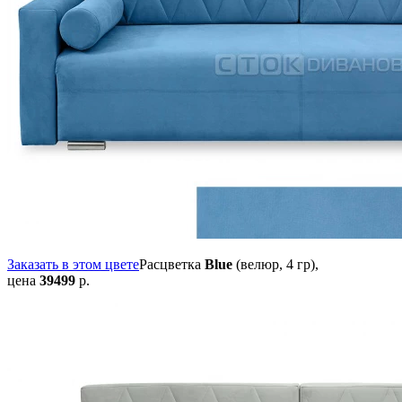
Заказать в этом цвете
Расцветка
Blue
(велюр, 4 гр),
цена
39499
р.