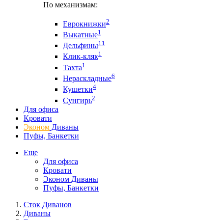
По механизмам:
2
Еврокнижки
1
Выкатные
11
Дельфины
1
Клик-кляк
1
Тахта
6
Нераскладные
4
Кушетки
2
Сунгирь
Для офиса
Кровати
Эконом
Диваны
Пуфы, Банкетки
Еще
Для офиса
Кровати
Эконом Диваны
Пуфы, Банкетки
Сток Диванов
Диваны