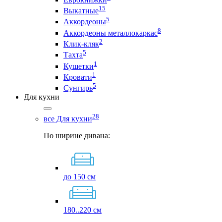
15
Выкатные
5
Аккордеоны
8
Аккордеоны металлокаркас
2
Клик-кляк
5
Тахта
1
Кушетки
1
Кровати
5
Сунгирь
Для кухни
28
все Для кухни
По ширине дивана:
до 150 см
180..220 см