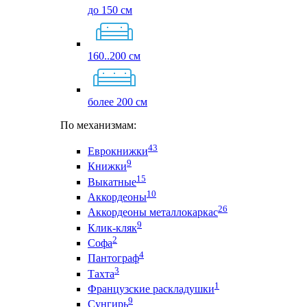
до 150 см
160..200 см
более 200 см
По механизмам:
43
Еврокнижки
9
Книжки
15
Выкатные
10
Аккордеоны
26
Аккордеоны металлокаркас
9
Клик-кляк
2
Софа
4
Пантограф
3
Тахта
1
Французские раскладушки
9
Сунгирь