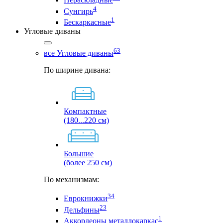
4
Сунгирь
1
Бескаркасные
Угловые диваны
63
все Угловые диваны
По ширине дивана:
Компактные
(180...220 см)
Большие
(более 250 см)
По механизмам:
34
Еврокнижки
23
Дельфины
1
Аккордеоны металлокаркас