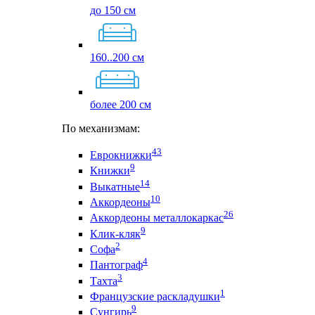
до 150 см
160..200 см
более 200 см
По механизмам:
43
Еврокнижки
9
Книжки
14
Выкатные
10
Аккордеоны
26
Аккордеоны металлокаркас
9
Клик-кляк
2
Софа
4
Пантограф
3
Тахта
1
Французские раскладушки
9
Сунгирь