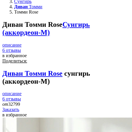
Сунгирь
Диван
Томми
Томми Rose
Диван Томми Rose
Сунгирь
(аккордеон-М)
описание
6
отзывы
в избранное
Поделиться:
Диван
Томми Rose
сунгирь
(аккордеон-М)
описание
6
отзывы
от
32799
Заказать
в избранное