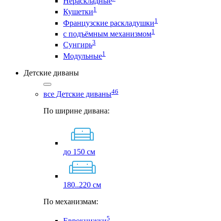
Нераскладные
1
Кушетки
1
Французские раскладушки
1
с подъёмным механизмом
3
Сунгирь
1
Модульные
Детские диваны
46
все Детские диваны
По ширине дивана:
до 150 см
180..220 см
По механизмам:
5
Еврокнижки