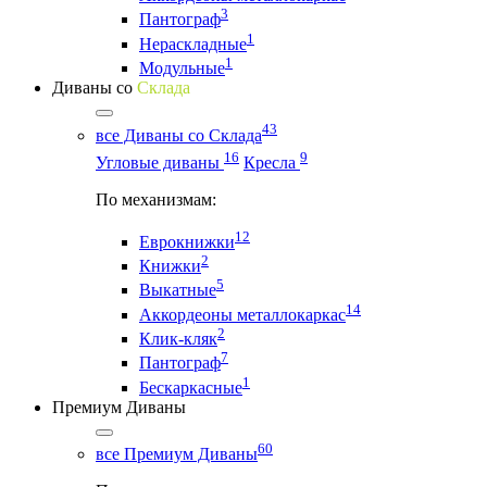
3
Пантограф
1
Нераскладные
1
Модульные
Диваны со
Склада
43
все Диваны со Склада
16
9
Угловые диваны
Кресла
По механизмам:
12
Еврокнижки
2
Книжки
5
Выкатные
14
Аккордеоны металлокаркас
2
Клик-кляк
7
Пантограф
1
Бескаркасные
Премиум Диваны
60
все Премиум Диваны