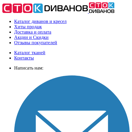
Каталог диванов и кресел
Хиты
продаж
Доставка
и оплата
Акции
и Скидки
Отзывы
покупателей
Каталог тканей
Контакты
Написать нам: