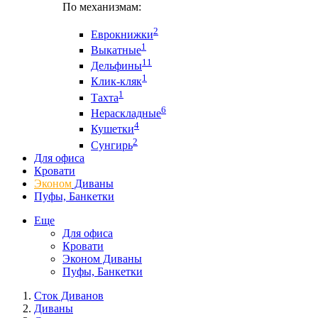
По механизмам:
2
Еврокнижки
1
Выкатные
11
Дельфины
1
Клик-кляк
1
Тахта
6
Нераскладные
4
Кушетки
2
Сунгирь
Для офиса
Кровати
Эконом
Диваны
Пуфы, Банкетки
Еще
Для офиса
Кровати
Эконом Диваны
Пуфы, Банкетки
Сток Диванов
Диваны