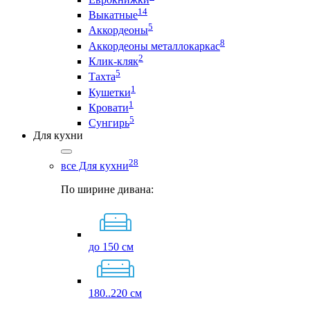
14
Выкатные
5
Аккордеоны
8
Аккордеоны металлокаркас
2
Клик-кляк
5
Тахта
1
Кушетки
1
Кровати
5
Сунгирь
Для кухни
28
все Для кухни
По ширине дивана:
до 150 см
180..220 см