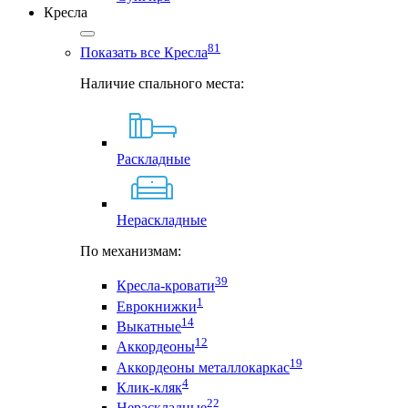
Кресла
81
Показать все Кресла
Наличие спального места:
Раскладные
Нераскладные
По механизмам:
39
Кресла-кровати
1
Еврокнижки
14
Выкатные
12
Аккордеоны
19
Аккордеоны металлокаркас
4
Клик-кляк
22
Нераскладные