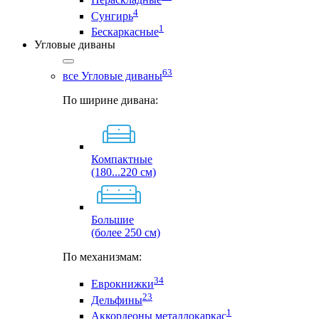
4
Сунгирь
1
Бескаркасные
Угловые диваны
63
все Угловые диваны
По ширине дивана:
Компактные
(180...220 см)
Большие
(более 250 см)
По механизмам:
34
Еврокнижки
23
Дельфины
1
Аккордеоны металлокаркас