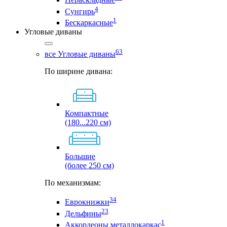
4
Сунгирь
1
Бескаркасные
Угловые диваны
63
все Угловые диваны
По ширине дивана:
Компактные
(180...220 см)
Большие
(более 250 см)
По механизмам:
34
Еврокнижки
23
Дельфины
1
Аккордеоны металлокаркас