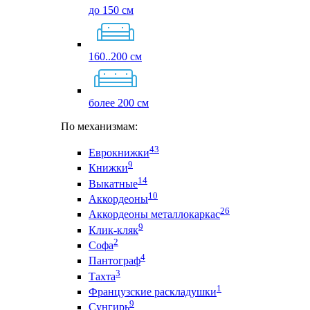
до 150 см
160..200 см
более 200 см
По механизмам:
43
Еврокнижки
9
Книжки
14
Выкатные
10
Аккордеоны
26
Аккордеоны металлокаркас
9
Клик-кляк
2
Софа
4
Пантограф
3
Тахта
1
Французские раскладушки
9
Сунгирь