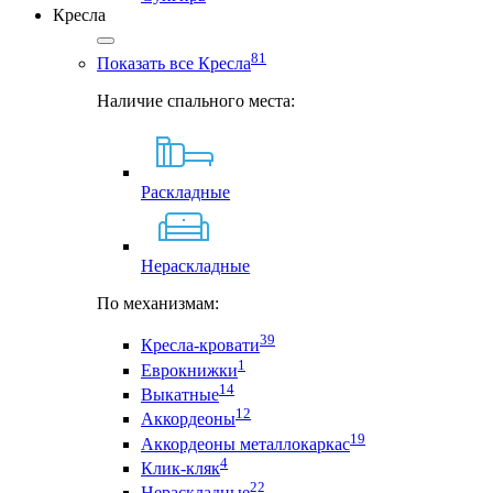
Кресла
81
Показать все Кресла
Наличие спального места:
Раскладные
Нераскладные
По механизмам:
39
Кресла-кровати
1
Еврокнижки
14
Выкатные
12
Аккордеоны
19
Аккордеоны металлокаркас
4
Клик-кляк
22
Нераскладные