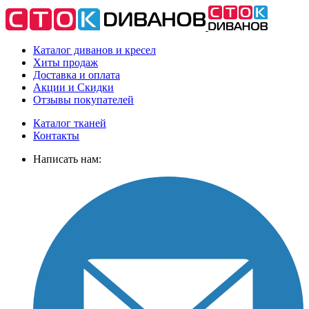
Каталог диванов и кресел
Хиты
продаж
Доставка
и оплата
Акции
и Скидки
Отзывы
покупателей
Каталог тканей
Контакты
Написать нам: