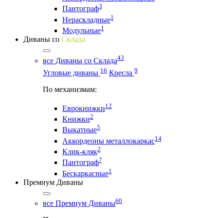
3
Пантограф
1
Нераскладные
1
Модульные
Диваны со
Склада
43
все Диваны со Склада
16
9
Угловые диваны
Кресла
По механизмам:
12
Еврокнижки
2
Книжки
5
Выкатные
14
Аккордеоны металлокаркас
2
Клик-кляк
7
Пантограф
1
Бескаркасные
Премиум Диваны
60
все Премиум Диваны