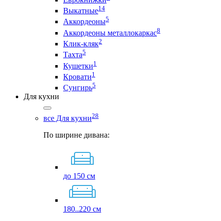
14
Выкатные
5
Аккордеоны
8
Аккордеоны металлокаркас
2
Клик-кляк
5
Тахта
1
Кушетки
1
Кровати
5
Сунгирь
Для кухни
28
все Для кухни
По ширине дивана:
до 150 см
180..220 см