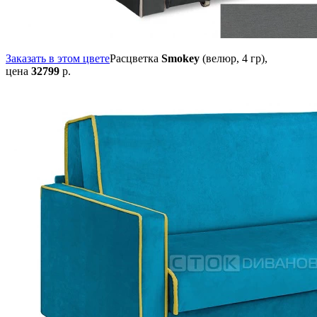
Заказать в этом цвете
Расцветка
Smokey
(велюр, 4 гр),
цена
32799
р.