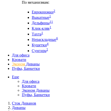
По механизмам:
2
Еврокнижки
1
Выкатные
11
Дельфины
1
Клик-кляк
1
Тахта
6
Нераскладные
4
Кушетки
2
Сунгирь
Для офиса
Кровати
Эконом
Диваны
Пуфы, Банкетки
Еще
Для офиса
Кровати
Эконом Диваны
Пуфы, Банкетки
Сток Диванов
Диваны