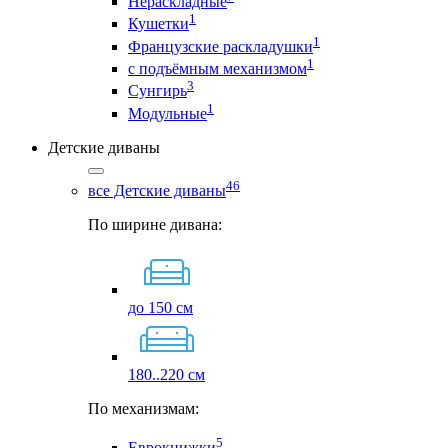
Нераскладные
1
Кушетки
1
Французские раскладушки
1
с подъёмным механизмом
3
Сунгирь
1
Модульные
Детские диваны
46
все Детские диваны
По ширине дивана:
до 150 см
180..220 см
По механизмам:
5
Еврокнижки