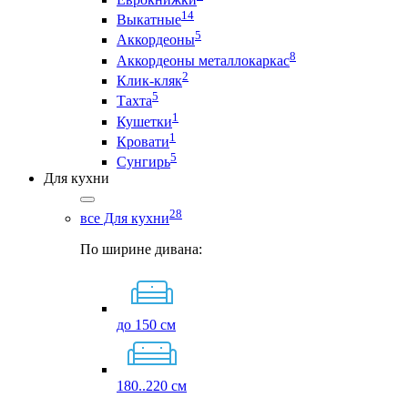
14
Выкатные
5
Аккордеоны
8
Аккордеоны металлокаркас
2
Клик-кляк
5
Тахта
1
Кушетки
1
Кровати
5
Сунгирь
Для кухни
28
все Для кухни
По ширине дивана:
до 150 см
180..220 см