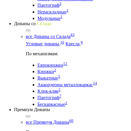
3
Пантограф
1
Нераскладные
1
Модульные
Диваны со
Склада
43
все Диваны со Склада
16
9
Угловые диваны
Кресла
По механизмам:
12
Еврокнижки
2
Книжки
5
Выкатные
14
Аккордеоны металлокаркас
2
Клик-кляк
7
Пантограф
1
Бескаркасные
Премиум Диваны
60
все Премиум Диваны