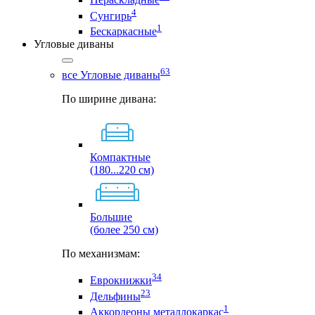
4
Сунгирь
1
Бескаркасные
Угловые диваны
63
все Угловые диваны
По ширине дивана:
Компактные
(180...220 см)
Большие
(более 250 см)
По механизмам:
34
Еврокнижки
23
Дельфины
1
Аккордеоны металлокаркас