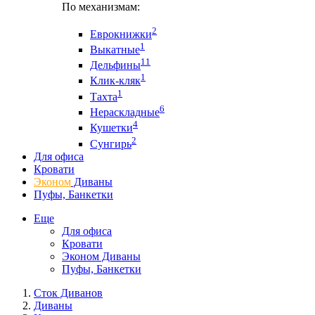
По механизмам:
2
Еврокнижки
1
Выкатные
11
Дельфины
1
Клик-кляк
1
Тахта
6
Нераскладные
4
Кушетки
2
Сунгирь
Для офиса
Кровати
Эконом
Диваны
Пуфы, Банкетки
Еще
Для офиса
Кровати
Эконом Диваны
Пуфы, Банкетки
Сток Диванов
Диваны