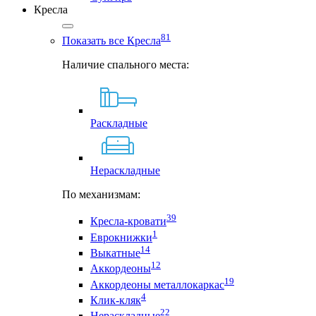
Кресла
81
Показать все Кресла
Наличие спального места:
Раскладные
Нераскладные
По механизмам:
39
Кресла-кровати
1
Еврокнижки
14
Выкатные
12
Аккордеоны
19
Аккордеоны металлокаркас
4
Клик-кляк
22
Нераскладные