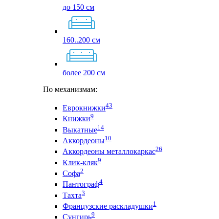
до 150 см
160..200 см
более 200 см
По механизмам:
43
Еврокнижки
9
Книжки
14
Выкатные
10
Аккордеоны
26
Аккордеоны металлокаркас
9
Клик-кляк
2
Софа
4
Пантограф
3
Тахта
1
Французские раскладушки
9
Сунгирь