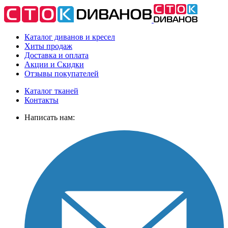
Каталог диванов и кресел
Хиты
продаж
Доставка
и оплата
Акции
и Скидки
Отзывы
покупателей
Каталог тканей
Контакты
Написать нам: