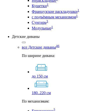
Нераскладные
1
Кушетки
1
Французские раскладушки
1
с подъёмным механизмом
3
Сунгирь
1
Модульные
Детские диваны
46
все Детские диваны
По ширине дивана:
до 150 см
180..220 см
По механизмам:
5
Еврокнижки