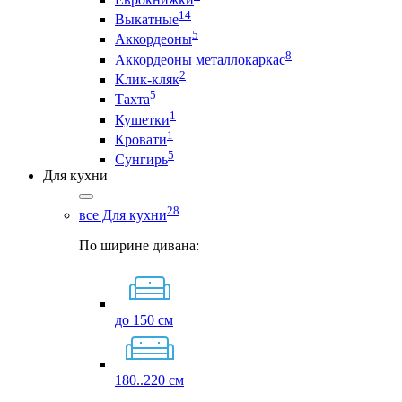
14
Выкатные
5
Аккордеоны
8
Аккордеоны металлокаркас
2
Клик-кляк
5
Тахта
1
Кушетки
1
Кровати
5
Сунгирь
Для кухни
28
все Для кухни
По ширине дивана:
до 150 см
180..220 см