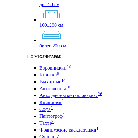
до 150 см
160..200 см
более 200 см
По механизмам:
43
Еврокнижки
9
Книжки
14
Выкатные
10
Аккордеоны
26
Аккордеоны металлокаркас
9
Клик-кляк
2
Софа
4
Пантограф
3
Тахта
1
Французские раскладушки
9
Сунгирь