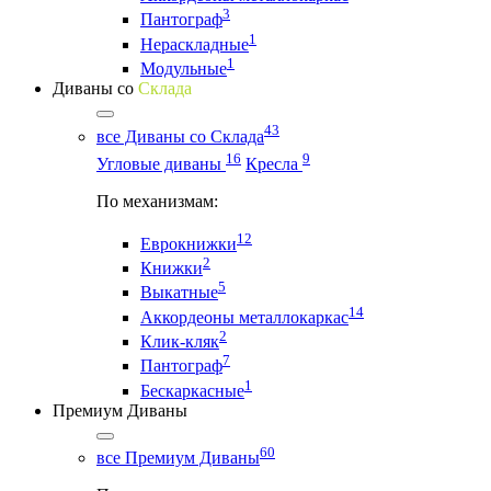
3
Пантограф
1
Нераскладные
1
Модульные
Диваны со
Склада
43
все Диваны со Склада
16
9
Угловые диваны
Кресла
По механизмам:
12
Еврокнижки
2
Книжки
5
Выкатные
14
Аккордеоны металлокаркас
2
Клик-кляк
7
Пантограф
1
Бескаркасные
Премиум Диваны
60
все Премиум Диваны