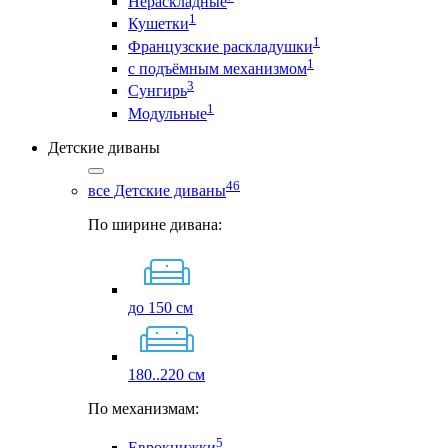
Нераскладные
1
Кушетки
1
Французские раскладушки
1
с подъёмным механизмом
3
Сунгирь
1
Модульные
Детские диваны
46
все Детские диваны
По ширине дивана:
до 150 см
180..220 см
По механизмам:
5
Еврокнижки