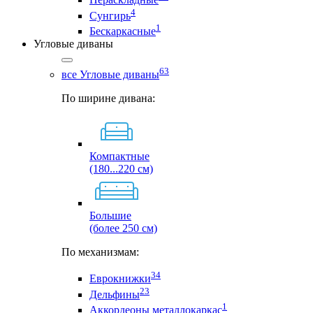
4
Сунгирь
1
Бескаркасные
Угловые диваны
63
все Угловые диваны
По ширине дивана:
Компактные
(180...220 см)
Большие
(более 250 см)
По механизмам:
34
Еврокнижки
23
Дельфины
1
Аккордеоны металлокаркас