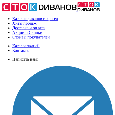
Каталог диванов и кресел
Хиты
продаж
Доставка
и оплата
Акции
и Скидки
Отзывы
покупателей
Каталог тканей
Контакты
Написать нам: