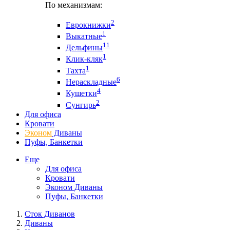
По механизмам:
2
Еврокнижки
1
Выкатные
11
Дельфины
1
Клик-кляк
1
Тахта
6
Нераскладные
4
Кушетки
2
Сунгирь
Для офиса
Кровати
Эконом
Диваны
Пуфы, Банкетки
Еще
Для офиса
Кровати
Эконом Диваны
Пуфы, Банкетки
Сток Диванов
Диваны