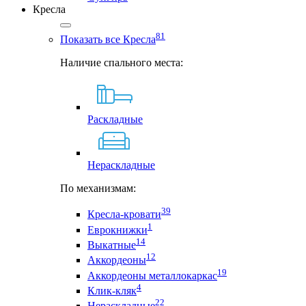
Кресла
81
Показать все Кресла
Наличие спального места:
Раскладные
Нераскладные
По механизмам:
39
Кресла-кровати
1
Еврокнижки
14
Выкатные
12
Аккордеоны
19
Аккордеоны металлокаркас
4
Клик-кляк
22
Нераскладные