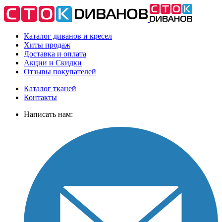
Каталог диванов и кресел
Хиты
продаж
Доставка
и оплата
Акции
и Скидки
Отзывы
покупателей
Каталог тканей
Контакты
Написать нам: