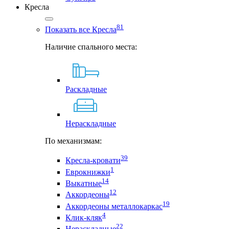
Кресла
81
Показать все Кресла
Наличие спального места:
Раскладные
Нераскладные
По механизмам:
39
Кресла-кровати
1
Еврокнижки
14
Выкатные
12
Аккордеоны
19
Аккордеоны металлокаркас
4
Клик-кляк
22
Нераскладные