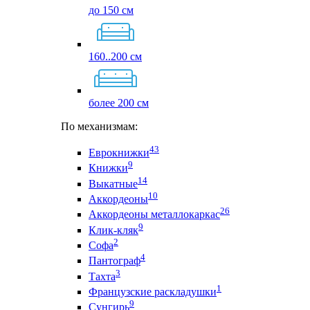
до 150 см
160..200 см
более 200 см
По механизмам:
43
Еврокнижки
9
Книжки
14
Выкатные
10
Аккордеоны
26
Аккордеоны металлокаркас
9
Клик-кляк
2
Софа
4
Пантограф
3
Тахта
1
Французские раскладушки
9
Сунгирь