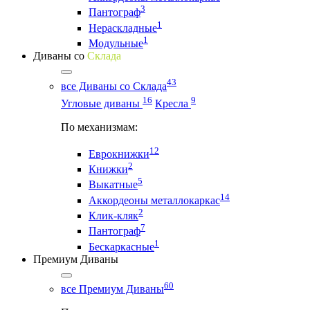
3
Пантограф
1
Нераскладные
1
Модульные
Диваны со
Склада
43
все Диваны со Склада
16
9
Угловые диваны
Кресла
По механизмам:
12
Еврокнижки
2
Книжки
5
Выкатные
14
Аккордеоны металлокаркас
2
Клик-кляк
7
Пантограф
1
Бескаркасные
Премиум Диваны
60
все Премиум Диваны