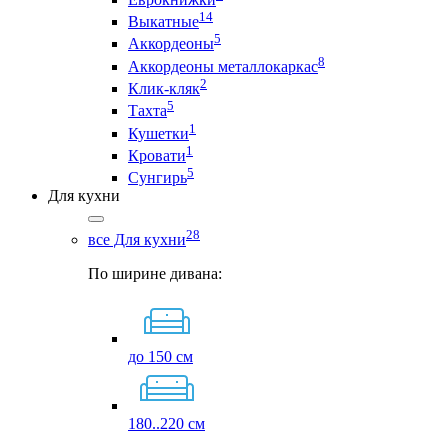
14
Выкатные
5
Аккордеоны
8
Аккордеоны металлокаркас
2
Клик-кляк
5
Тахта
1
Кушетки
1
Кровати
5
Сунгирь
Для кухни
28
все Для кухни
По ширине дивана:
до 150 см
180..220 см