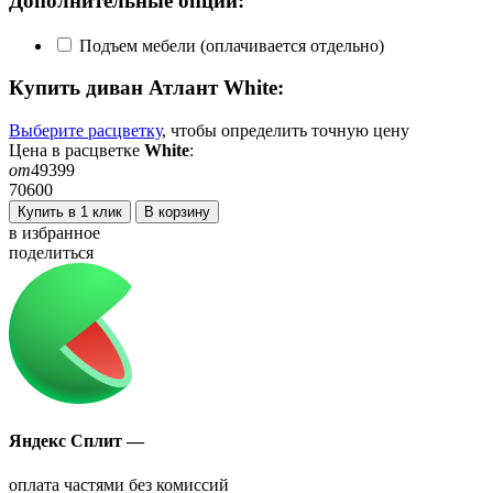
Дополнительные опции:
Подъем мебели (оплачивается отдельно)
Купить диван
Атлант White
:
Выберите расцветку
, чтобы определить
точную
цену
Цена в расцветке
White
:
от
49399
70600
Купить в 1 клик
В корзину
в избранное
поделиться
Яндекс Сплит —
оплата частями без комиссий