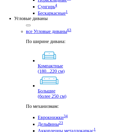
4
Сунгирь
1
Бескаркасные
Угловые диваны
63
все Угловые диваны
По ширине дивана:
Компактные
(180...220 см)
Большие
(более 250 см)
По механизмам:
34
Еврокнижки
23
Дельфины
1
Аккордеоны металлокаркас