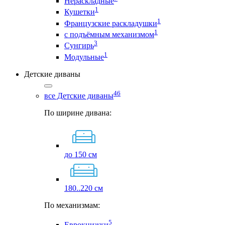
Нераскладные
1
Кушетки
1
Французские раскладушки
1
с подъёмным механизмом
3
Сунгирь
1
Модульные
Детские диваны
46
все Детские диваны
По ширине дивана:
до 150 см
180..220 см
По механизмам:
5
Еврокнижки