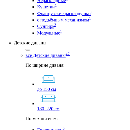
Нераскладные
1
Кушетки
1
Французские раскладушки
1
с подъёмным механизмом
3
Сунгирь
1
Модульные
Детские диваны
47
все Детские диваны
По ширине дивана:
до 150 см
180..220 см
По механизмам:
5
Еврокнижки