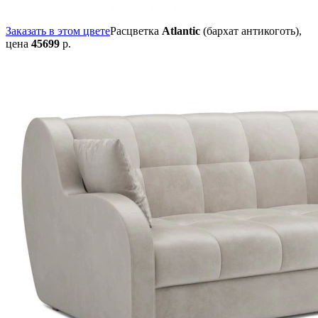
Заказать в этом цвете
Расцветка
Atlantic
(бархат антикоготь),
цена
45699
р.