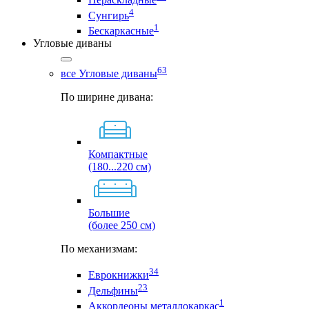
4
Сунгирь
1
Бескаркасные
Угловые диваны
63
все Угловые диваны
По ширине дивана:
Компактные
(180...220 см)
Большие
(более 250 см)
По механизмам:
34
Еврокнижки
23
Дельфины
1
Аккордеоны металлокаркас