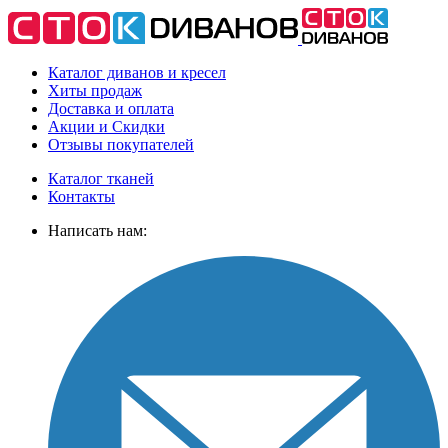
Каталог диванов и кресел
Хиты
продаж
Доставка
и оплата
Акции
и Скидки
Отзывы
покупателей
Каталог тканей
Контакты
Написать нам: