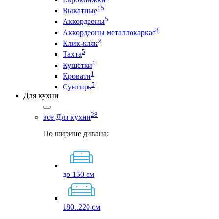
15
Выкатные
5
Аккордеоны
8
Аккордеоны металлокаркас
2
Клик-кляк
5
Тахта
1
Кушетки
1
Кровати
5
Сунгирь
Для кухни
28
все Для кухни
По ширине дивана:
до 150 см
180..220 см