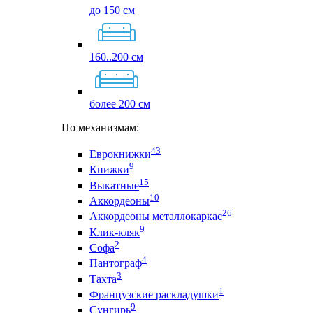
до 150 см
160..200 см
более 200 см
По механизмам:
43
Еврокнижки
9
Книжки
15
Выкатные
10
Аккордеоны
26
Аккордеоны металлокаркас
9
Клик-кляк
2
Софа
4
Пантограф
3
Тахта
1
Французские раскладушки
9
Сунгирь