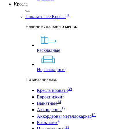
Кресла
81
Показать все Кресла
Наличие спального места:
Раскладные
Нераскладные
По механизмам:
39
Кресла-кровати
1
Еврокнижки
14
Выкатные
12
Аккордеоны
19
Аккордеоны металлокаркас
4
Клик-кляк
22
Нераскладные