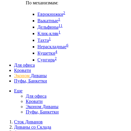
По механизмам:
2
Еврокнижки
1
Выкатные
11
Дельфины
1
Клик-кляк
1
Тахта
6
Нераскладные
4
Кушетки
2
Сунгирь
Для офиса
Кровати
Эконом
Диваны
Пуфы, Банкетки
Еще
Для офиса
Кровати
Эконом Диваны
Пуфы, Банкетки
Сток Диванов
Диваны со Склада