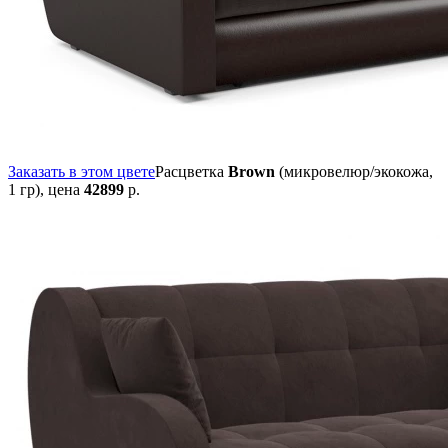
Заказать в этом цвете
Расцветка
Brown
(микровелюр/экокожа,
1 гр),
цена
42899
р.