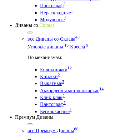
3
Пантограф
1
Нераскладные
1
Модульные
Диваны со
Склада
43
все Диваны со Склада
16
9
Угловые диваны
Кресла
По механизмам:
12
Еврокнижки
2
Книжки
5
Выкатные
14
Аккордеоны металлокаркас
2
Клик-кляк
7
Пантограф
1
Бескаркасные
Премиум Диваны
60
все Премиум Диваны