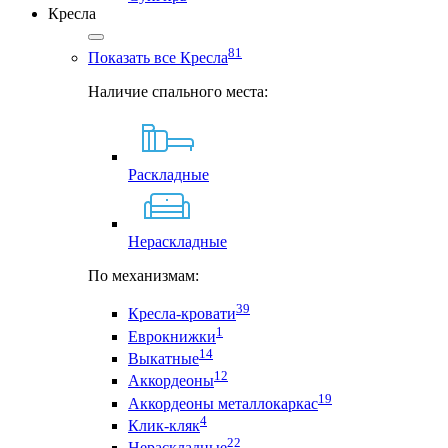
Кресла
81
Показать все Кресла
Наличие спального места:
Раскладные
Нераскладные
По механизмам:
39
Кресла-кровати
1
Еврокнижки
14
Выкатные
12
Аккордеоны
19
Аккордеоны металлокаркас
4
Клик-кляк
22
Нераскладные