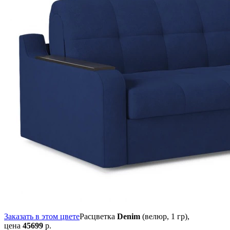
Заказать в этом цвете
Расцветка
Denim
(велюр, 1 гр),
цена
45699
р.