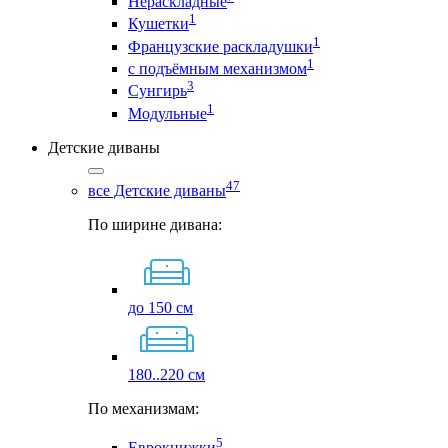
Нераскладные
1
Кушетки
1
Французские раскладушки
1
с подъёмным механизмом
3
Сунгирь
1
Модульные
Детские диваны
47
все Детские диваны
По ширине дивана:
до 150 см
180..220 см
По механизмам:
5
Еврокнижки