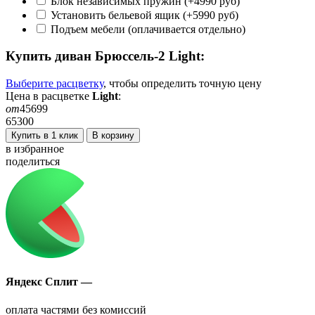
Блок независимых пружин (+4990 руб)
Установить бельевой ящик (+5990 руб)
Подъем мебели (оплачивается отдельно)
Купить диван
Брюссель-2 Light
:
Выберите расцветку
, чтобы определить
точную
цену
Цена в расцветке
Light
:
от
45699
65300
Купить в 1 клик
В корзину
в избранное
поделиться
Яндекс Сплит —
оплата частями без комиссий