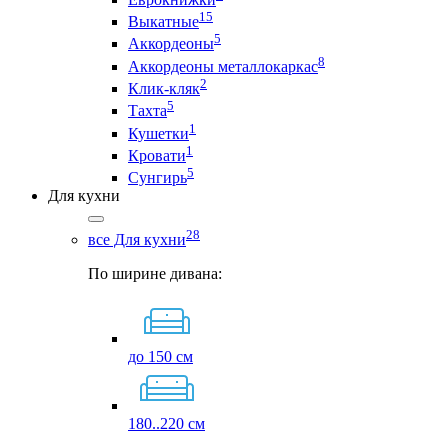
15
Выкатные
5
Аккордеоны
8
Аккордеоны металлокаркас
2
Клик-кляк
5
Тахта
1
Кушетки
1
Кровати
5
Сунгирь
Для кухни
28
все Для кухни
По ширине дивана:
до 150 см
180..220 см