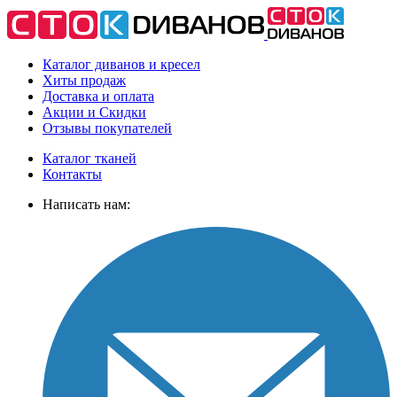
Каталог диванов и кресел
Хиты
продаж
Доставка
и оплата
Акции
и Скидки
Отзывы
покупателей
Каталог тканей
Контакты
Написать нам: