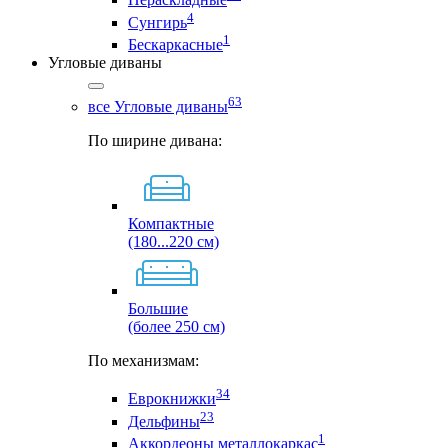
4
Сунгирь
1
Бескаркасные
Угловые диваны
63
все Угловые диваны
По ширине дивана:
Компактные
(180...220 см)
Большие
(более 250 см)
По механизмам:
34
Еврокнижки
23
Дельфины
1
Аккордеоны металлокаркас