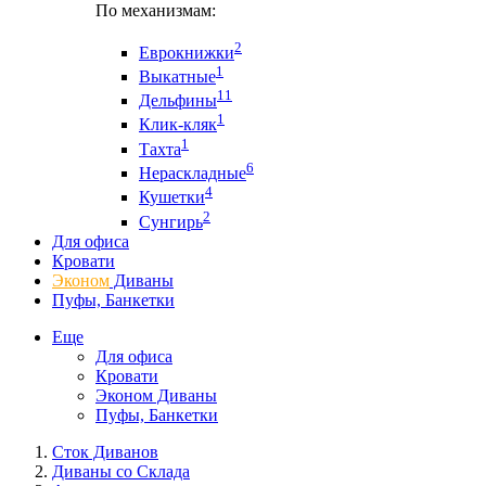
По механизмам:
2
Еврокнижки
1
Выкатные
11
Дельфины
1
Клик-кляк
1
Тахта
6
Нераскладные
4
Кушетки
2
Сунгирь
Для офиса
Кровати
Эконом
Диваны
Пуфы, Банкетки
Еще
Для офиса
Кровати
Эконом Диваны
Пуфы, Банкетки
Сток Диванов
Диваны со Склада