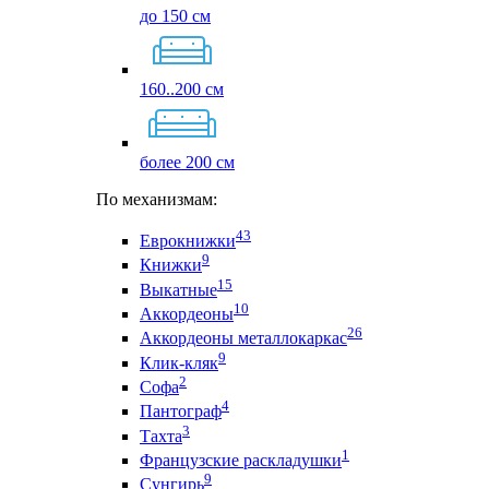
до 150 см
160..200 см
более 200 см
По механизмам:
43
Еврокнижки
9
Книжки
15
Выкатные
10
Аккордеоны
26
Аккордеоны металлокаркас
9
Клик-кляк
2
Софа
4
Пантограф
3
Тахта
1
Французские раскладушки
9
Сунгирь