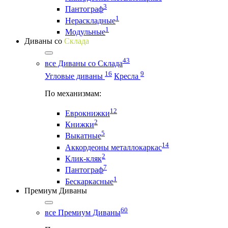
3
Пантограф
1
Нераскладные
1
Модульные
Диваны со
Склада
43
все Диваны со Склада
16
9
Угловые диваны
Кресла
По механизмам:
12
Еврокнижки
2
Книжки
5
Выкатные
14
Аккордеоны металлокаркас
2
Клик-кляк
7
Пантограф
1
Бескаркасные
Премиум Диваны
60
все Премиум Диваны