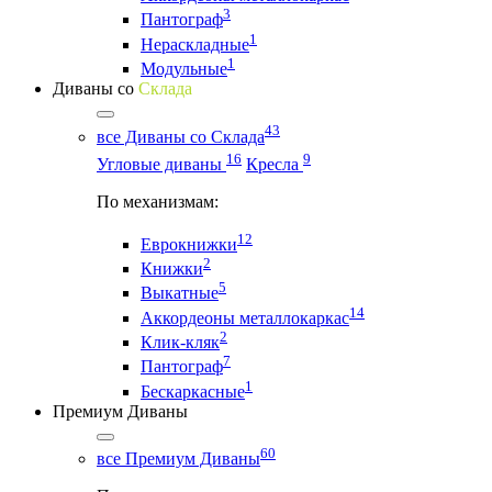
3
Пантограф
1
Нераскладные
1
Модульные
Диваны со
Склада
43
все Диваны со Склада
16
9
Угловые диваны
Кресла
По механизмам:
12
Еврокнижки
2
Книжки
5
Выкатные
14
Аккордеоны металлокаркас
2
Клик-кляк
7
Пантограф
1
Бескаркасные
Премиум Диваны
60
все Премиум Диваны