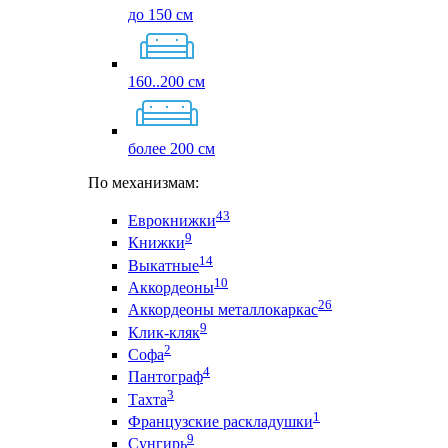
до 150 см
160..200 см
более 200 см
По механизмам:
43
Еврокнижки
9
Книжки
14
Выкатные
10
Аккордеоны
26
Аккордеоны металлокаркас
9
Клик-кляк
2
Софа
4
Пантограф
3
Тахта
1
Французские раскладушки
9
Сунгирь