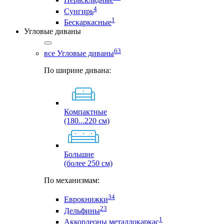
4
Сунгирь
1
Бескаркасные
Угловые диваны
63
все Угловые диваны
По ширине дивана:
Компактные
(180...220 см)
Большие
(более 250 см)
По механизмам:
34
Еврокнижки
23
Дельфины
1
Аккордеоны металлокаркас