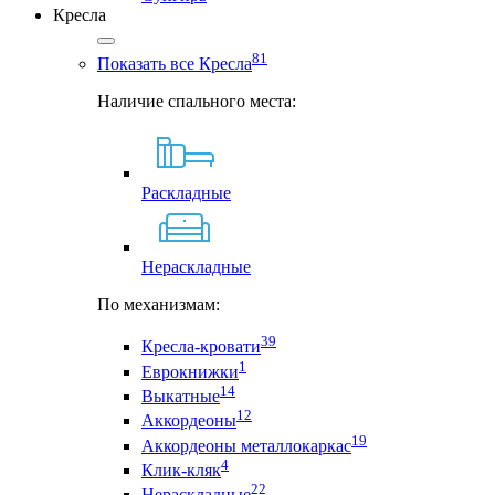
Кресла
81
Показать все Кресла
Наличие спального места:
Раскладные
Нераскладные
По механизмам:
39
Кресла-кровати
1
Еврокнижки
14
Выкатные
12
Аккордеоны
19
Аккордеоны металлокаркас
4
Клик-кляк
22
Нераскладные