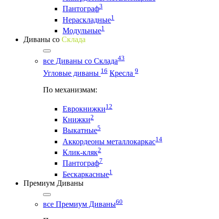
3
Пантограф
1
Нераскладные
1
Модульные
Диваны со
Склада
43
все Диваны со Склада
16
9
Угловые диваны
Кресла
По механизмам:
12
Еврокнижки
2
Книжки
5
Выкатные
14
Аккордеоны металлокаркас
2
Клик-кляк
7
Пантограф
1
Бескаркасные
Премиум Диваны
60
все Премиум Диваны