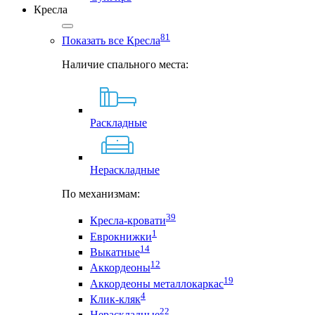
Кресла
81
Показать все Кресла
Наличие спального места:
Раскладные
Нераскладные
По механизмам:
39
Кресла-кровати
1
Еврокнижки
14
Выкатные
12
Аккордеоны
19
Аккордеоны металлокаркас
4
Клик-кляк
22
Нераскладные