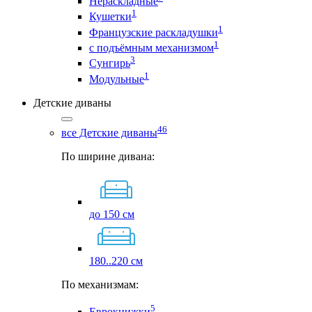
Нераскладные
1
Кушетки
1
Французские раскладушки
1
с подъёмным механизмом
3
Сунгирь
1
Модульные
Детские диваны
46
все Детские диваны
По ширине дивана:
до 150 см
180..220 см
По механизмам:
5
Еврокнижки