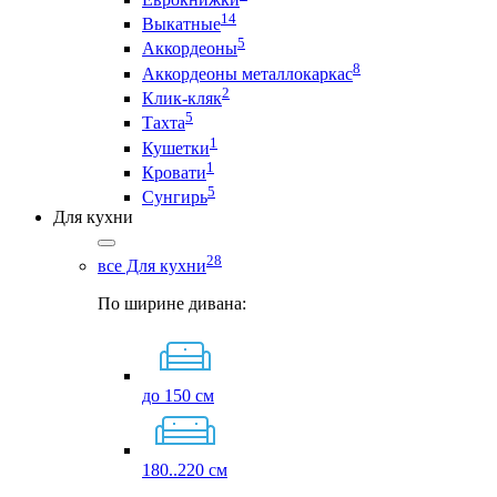
14
Выкатные
5
Аккордеоны
8
Аккордеоны металлокаркас
2
Клик-кляк
5
Тахта
1
Кушетки
1
Кровати
5
Сунгирь
Для кухни
28
все Для кухни
По ширине дивана:
до 150 см
180..220 см