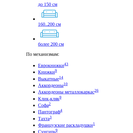
до 150 см
160..200 см
более 200 см
По механизмам:
43
Еврокнижки
9
Книжки
14
Выкатные
10
Аккордеоны
26
Аккордеоны металлокаркас
9
Клик-кляк
2
Софа
4
Пантограф
3
Тахта
1
Французские раскладушки
9
Сунгирь