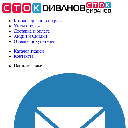
Каталог диванов и кресел
Хиты
продаж
Доставка
и оплата
Акции
и Скидки
Отзывы
покупателей
Каталог тканей
Контакты
Написать нам: