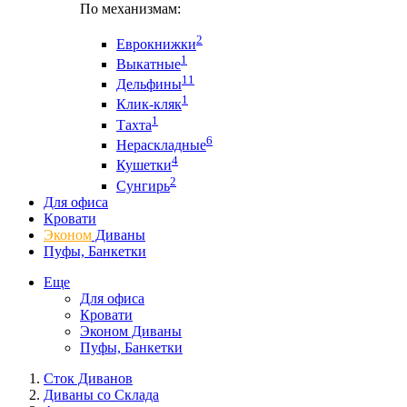
По механизмам:
2
Еврокнижки
1
Выкатные
11
Дельфины
1
Клик-кляк
1
Тахта
6
Нераскладные
4
Кушетки
2
Сунгирь
Для офиса
Кровати
Эконом
Диваны
Пуфы, Банкетки
Еще
Для офиса
Кровати
Эконом Диваны
Пуфы, Банкетки
Сток Диванов
Диваны со Склада