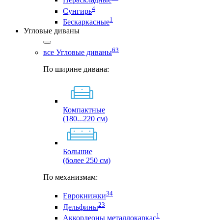
4
Сунгирь
1
Бескаркасные
Угловые диваны
63
все Угловые диваны
По ширине дивана:
Компактные
(180...220 см)
Большие
(более 250 см)
По механизмам:
34
Еврокнижки
23
Дельфины
1
Аккордеоны металлокаркас