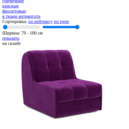
горчичные
красные
фиолетовые
в ткани антикоготь
Сортировка:
по рейтингу
по цене
Ширина:
79
‐
100
см
показать
на складе