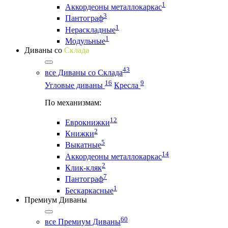
1
Аккордеоны металлокаркас
3
Пантограф
1
Нераскладные
1
Модульные
Диваны со
Склада
43
все Диваны со Склада
16
9
Угловые диваны
Кресла
По механизмам:
12
Еврокнижки
2
Книжки
5
Выкатные
14
Аккордеоны металлокаркас
2
Клик-кляк
7
Пантограф
1
Бескаркасные
Премиум Диваны
60
все Премиум Диваны