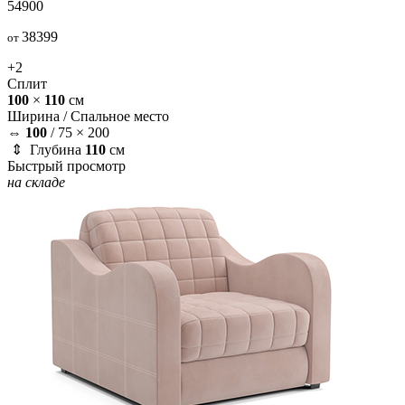
54900
38399
от
+2
Сплит
100
×
110
см
Ширина /
Спальное место
⇔
100
/
75 × 200
⇕ Глубина
110
см
Быстрый просмотр
на складе