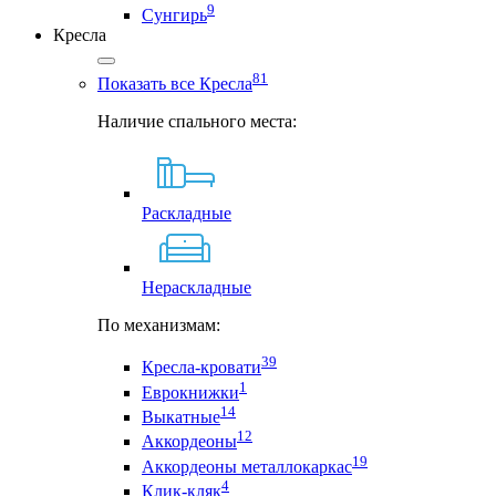
9
Сунгирь
Кресла
81
Показать все Кресла
Наличие спального места:
Раскладные
Нераскладные
По механизмам:
39
Кресла-кровати
1
Еврокнижки
14
Выкатные
12
Аккордеоны
19
Аккордеоны металлокаркас
4
Клик-кляк