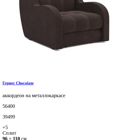
Герцог
Chocolate
аккордеон на металлокаркасе
56400
39499
+5
Сплит
96
×
110
см