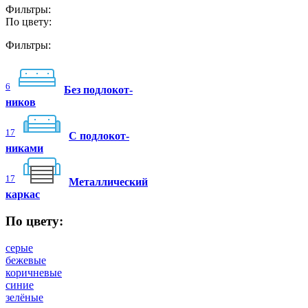
Фильтры:
По цвету:
Фильтры:
6
Без подлокот-
ников
17
C подлокот-
никами
17
Металлический
каркас
По цвету:
серые
бежевые
коричневые
синие
зелёные