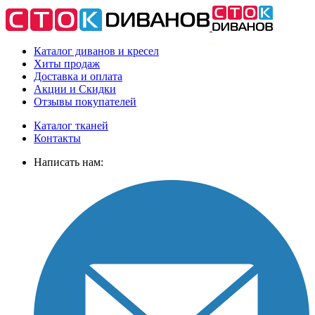
Каталог диванов и кресел
Хиты
продаж
Доставка
и оплата
Акции
и Скидки
Отзывы
покупателей
Каталог тканей
Контакты
Написать нам: