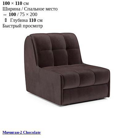
100
×
110
см
Ширина /
Спальное место
⇔
100
/
75 × 200
⇕ Глубина
110
см
Быстрый просмотр
Мичиган-2
Chocolate