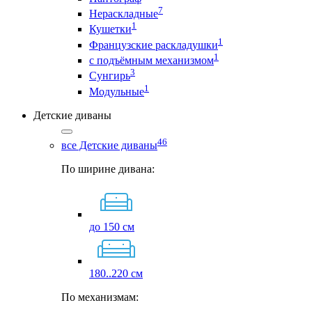
7
Нераскладные
1
Кушетки
1
Французские раскладушки
1
с подъёмным механизмом
3
Сунгирь
1
Модульные
Детские диваны
46
все Детские диваны
По ширине дивана:
до 150 см
180..220 см
По механизмам: