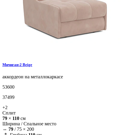
Мичиган-2
Beige
аккордеон на металлокаркасе
53600
37499
+2
Сплит
79
×
110
см
Ширина /
Спальное место
⇔
79
/
75 × 200
⇕ Глубина
110
см