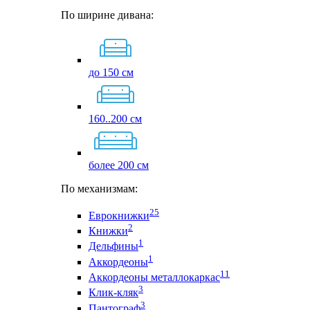
По ширине дивана:
до 150 см
160..200 см
более 200 см
По механизмам:
25
Еврокнижки
2
Книжки
1
Дельфины
1
Аккордеоны
11
Аккордеоны металлокаркас
3
Клик-кляк
3
Пантограф