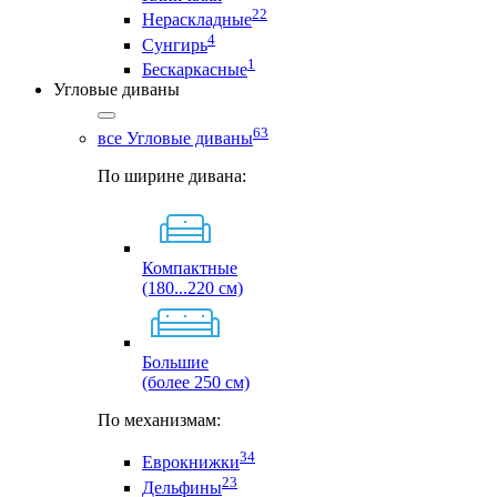
22
Нераскладные
4
Сунгирь
1
Бескаркасные
Угловые диваны
63
все Угловые диваны
По ширине дивана:
Компактные
(180...220 см)
Большие
(более 250 см)
По механизмам:
34
Еврокнижки
23
Дельфины