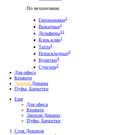
По механизмам:
2
Еврокнижки
1
Выкатные
11
Дельфины
1
Клик-кляк
1
Тахта
6
Нераскладные
4
Кушетки
2
Сунгирь
Для офиса
Кровати
Эконом
Диваны
Пуфы, Банкетки
Еще
Для офиса
Кровати
Эконом Диваны
Пуфы, Банкетки
Сток Диванов