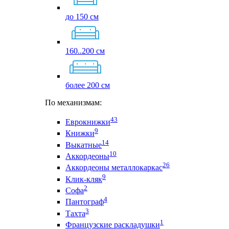
до 150 см
160..200 см
более 200 см
По механизмам:
43
Еврокнижки
9
Книжки
14
Выкатные
10
Аккордеоны
26
Аккордеоны металлокаркас
9
Клик-кляк
2
Софа
4
Пантограф
3
Тахта
1
Французские раскладушки