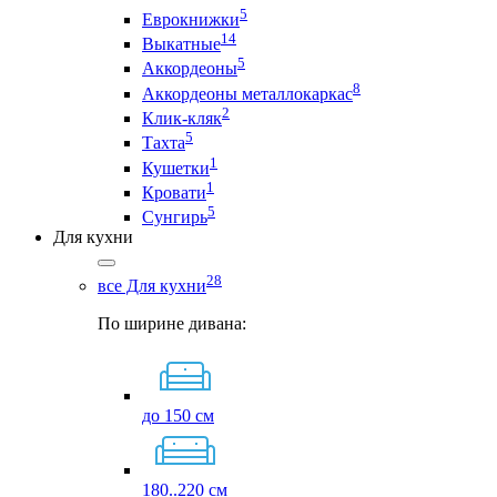
5
Еврокнижки
14
Выкатные
5
Аккордеоны
8
Аккордеоны металлокаркас
2
Клик-кляк
5
Тахта
1
Кушетки
1
Кровати
5
Сунгирь
Для кухни
28
все Для кухни
По ширине дивана:
до 150 см
180..220 см