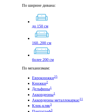
По ширине дивана:
до 150 см
160..200 см
более 200 см
По механизмам:
25
Еврокнижки
2
Книжки
1
Дельфины
1
Аккордеоны
11
Аккордеоны металлокаркас
3
Клик-кляк
3
Пантограф