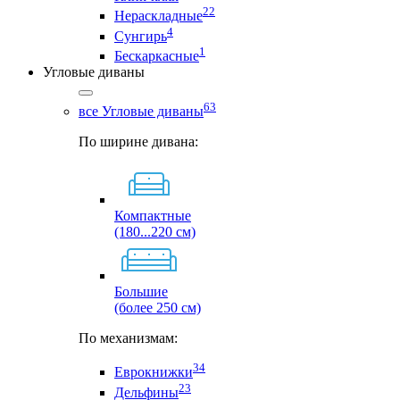
22
Нераскладные
4
Сунгирь
1
Бескаркасные
Угловые диваны
63
все Угловые диваны
По ширине дивана:
Компактные
(180...220 см)
Большие
(более 250 см)
По механизмам:
34
Еврокнижки
23
Дельфины