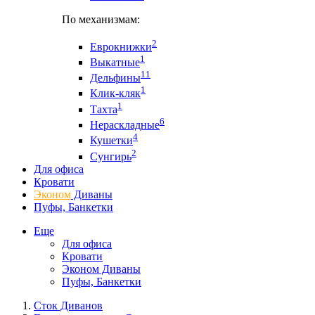
По механизмам:
2
Еврокнижки
1
Выкатные
11
Дельфины
1
Клик-кляк
1
Тахта
6
Нераскладные
4
Кушетки
2
Сунгирь
Для офиса
Кровати
Эконом
Диваны
Пуфы, Банкетки
Еще
Для офиса
Кровати
Эконом Диваны
Пуфы, Банкетки
Сток Диванов