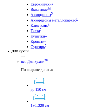
5
Еврокнижки
14
Выкатные
5
Аккордеоны
8
Аккордеоны металлокаркас
2
Клик-кляк
5
Тахта
1
Кушетки
1
Кровати
5
Сунгирь
Для кухни
28
все Для кухни
По ширине дивана:
до 150 см
180..220 см