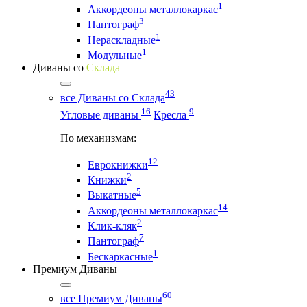
1
Аккордеоны металлокаркас
3
Пантограф
1
Нераскладные
1
Модульные
Диваны со
Склада
43
все Диваны со Склада
16
9
Угловые диваны
Кресла
По механизмам:
12
Еврокнижки
2
Книжки
5
Выкатные
14
Аккордеоны металлокаркас
2
Клик-кляк
7
Пантограф
1
Бескаркасные
Премиум Диваны
60
все Премиум Диваны