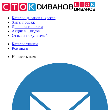
Каталог диванов и кресел
Хиты
продаж
Доставка
и оплата
Акции
и Скидки
Отзывы
покупателей
Каталог тканей
Контакты
Написать нам: