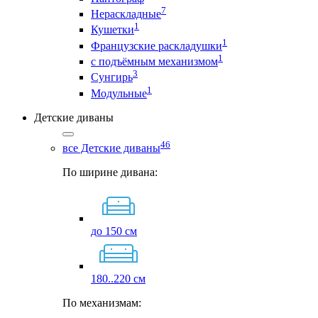
7
Нераскладные
1
Кушетки
1
Французские раскладушки
1
с подъёмным механизмом
3
Сунгирь
1
Модульные
Детские диваны
46
все Детские диваны
По ширине дивана:
до 150 см
180..220 см
По механизмам: