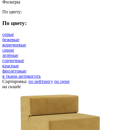
Фильтры
По цвету:
По цвету:
серые
бежевые
коричневые
синие
зелёные
горчичные
красные
фиолетовые
в ткани антикоготь
Сортировка:
по рейтингу
по цене
на складе