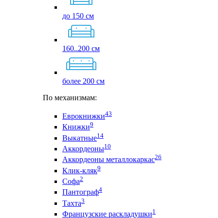
до 150 см
160..200 см
более 200 см
По механизмам:
43
Еврокнижки
9
Книжки
14
Выкатные
10
Аккордеоны
26
Аккордеоны металлокаркас
9
Клик-кляк
2
Софа
4
Пантограф
3
Тахта
1
Французские раскладушки