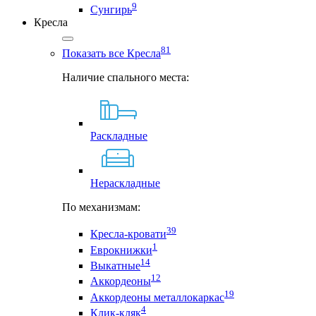
9
Сунгирь
Кресла
81
Показать все Кресла
Наличие спального места:
Раскладные
Нераскладные
По механизмам:
39
Кресла-кровати
1
Еврокнижки
14
Выкатные
12
Аккордеоны
19
Аккордеоны металлокаркас
4
Клик-кляк