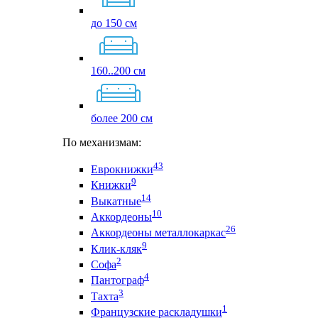
до 150 см
160..200 см
более 200 см
По механизмам:
43
Еврокнижки
9
Книжки
14
Выкатные
10
Аккордеоны
26
Аккордеоны металлокаркас
9
Клик-кляк
2
Софа
4
Пантограф
3
Тахта
1
Французские раскладушки