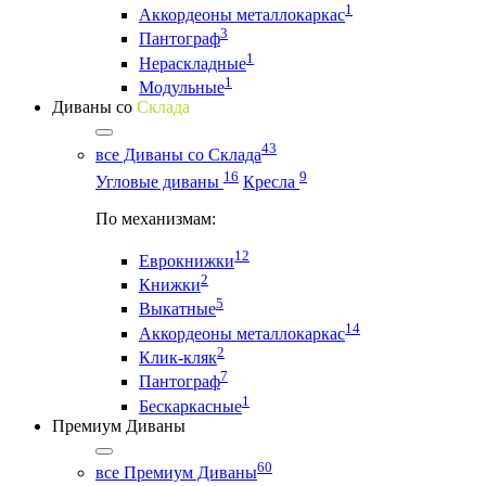
1
Аккордеоны металлокаркас
3
Пантограф
1
Нераскладные
1
Модульные
Диваны со
Склада
43
все Диваны со Склада
16
9
Угловые диваны
Кресла
По механизмам:
12
Еврокнижки
2
Книжки
5
Выкатные
14
Аккордеоны металлокаркас
2
Клик-кляк
7
Пантограф
1
Бескаркасные
Премиум Диваны
60
все Премиум Диваны