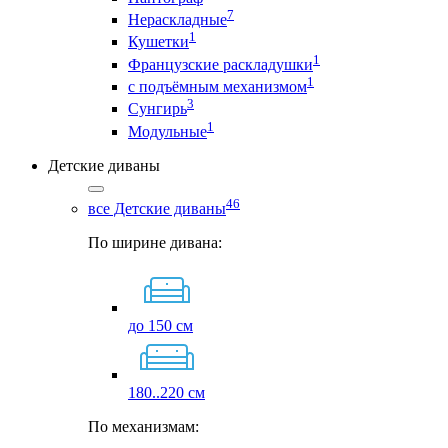
7
Нераскладные
1
Кушетки
1
Французские раскладушки
1
с подъёмным механизмом
3
Сунгирь
1
Модульные
Детские диваны
46
все Детские диваны
По ширине дивана:
до 150 см
180..220 см
По механизмам: