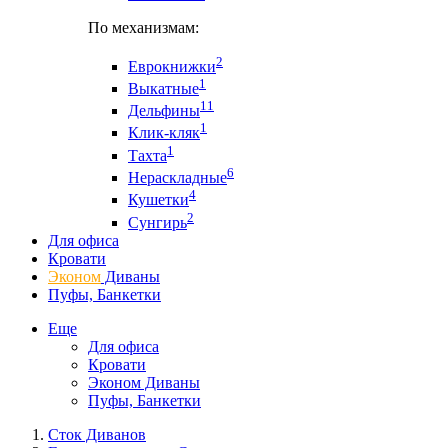
По механизмам:
2
Еврокнижки
1
Выкатные
11
Дельфины
1
Клик-кляк
1
Тахта
6
Нераскладные
4
Кушетки
2
Сунгирь
Для офиса
Кровати
Эконом
Диваны
Пуфы, Банкетки
Еще
Для офиса
Кровати
Эконом Диваны
Пуфы, Банкетки
Сток Диванов