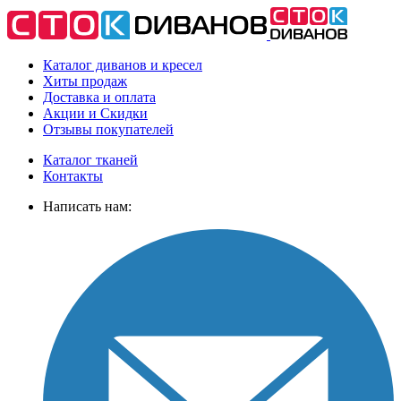
Каталог диванов и кресел
Хиты
продаж
Доставка
и оплата
Акции
и Скидки
Отзывы
покупателей
Каталог тканей
Контакты
Написать нам: