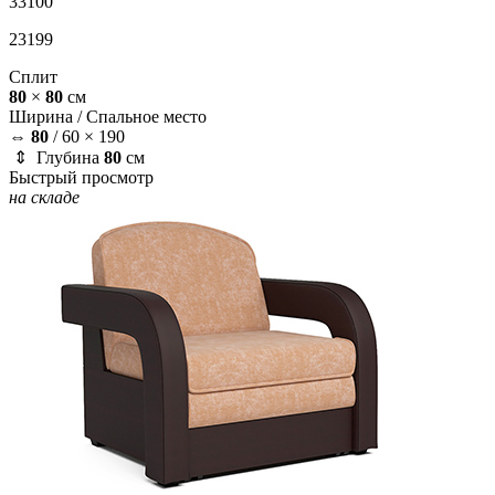
33100
23199
Сплит
80
×
80
см
Ширина /
Спальное место
⇔
80
/
60 × 190
⇕ Глубина
80
см
Быстрый просмотр
на складе