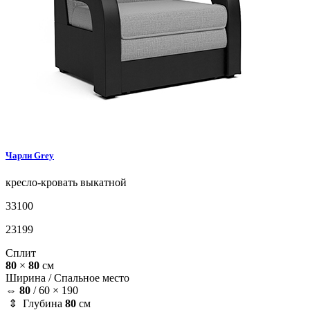
Чарли
Grey
кресло-кровать
выкатной
33100
23199
Сплит
80
×
80
см
Ширина /
Спальное место
⇔
80
/
60 × 190
⇕ Глубина
80
см