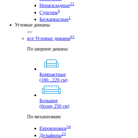
22
Нераскладные
4
Сунгирь
1
Бескаркасные
Угловые диваны
63
все Угловые диваны
По ширине дивана:
Компактные
(180...220 см)
Большие
(более 250 см)
По механизмам:
34
Еврокнижки
23
Дельфины