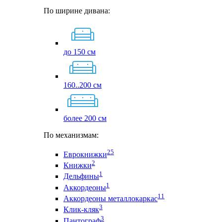
По ширине дивана:
до 150 см
160..200 см
более 200 см
По механизмам:
25
Еврокнижки
2
Книжки
1
Дельфины
1
Аккордеоны
11
Аккордеоны металлокаркас
3
Клик-кляк
3
Пантограф