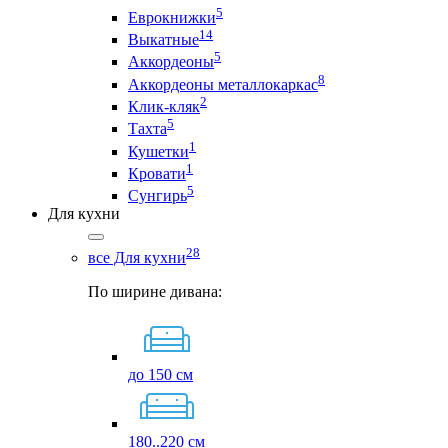
5
Еврокнижки
14
Выкатные
5
Аккордеоны
8
Аккордеоны металлокаркас
2
Клик-кляк
5
Тахта
1
Кушетки
1
Кровати
5
Сунгирь
Для кухни
28
все Для кухни
По ширине дивана:
до 150 см
180..220 см