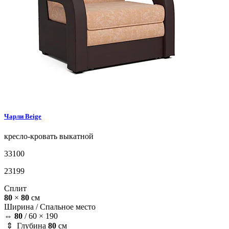
Чарли
Beige
кресло-кровать
выкатной
33100
23199
Сплит
80
×
80
см
Ширина /
Спальное место
⇔
80
/
60 × 190
⇕ Глубина
80
см