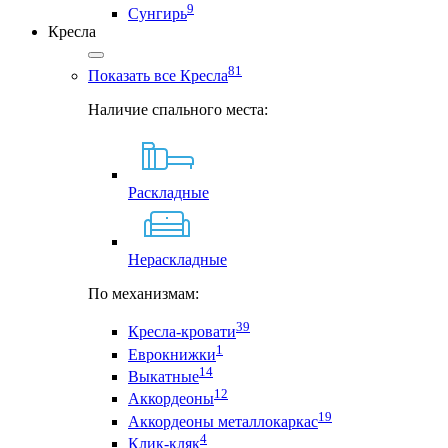
9
Сунгирь
Кресла
81
Показать все Кресла
Наличие спального места:
Раскладные
Нераскладные
По механизмам:
39
Кресла-кровати
1
Еврокнижки
14
Выкатные
12
Аккордеоны
19
Аккордеоны металлокаркас
4
Клик-кляк