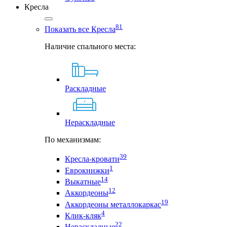
Кресла
81
Показать все Кресла
Наличие спального места:
Раскладные
Нераскладные
По механизмам:
39
Кресла-кровати
1
Еврокнижки
14
Выкатные
12
Аккордеоны
19
Аккордеоны металлокаркас
4
Клик-кляк
22
Нераскладные