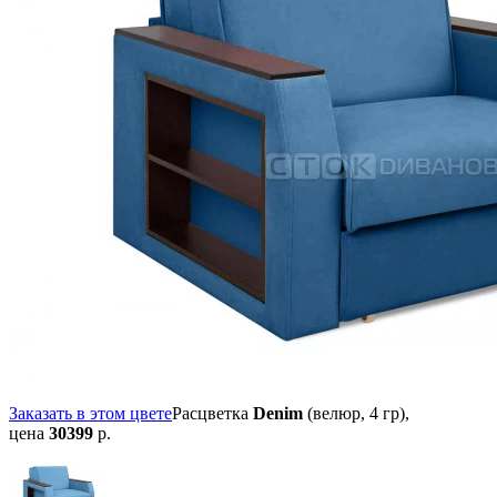
Заказать в этом цвете
Расцветка
Denim
(велюр, 4 гр),
цена
30399
р.