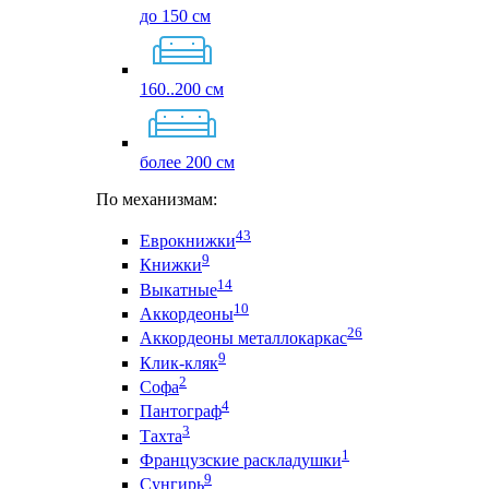
до 150 см
160..200 см
более 200 см
По механизмам:
43
Еврокнижки
9
Книжки
14
Выкатные
10
Аккордеоны
26
Аккордеоны металлокаркас
9
Клик-кляк
2
Софа
4
Пантограф
3
Тахта
1
Французские раскладушки
9
Сунгирь