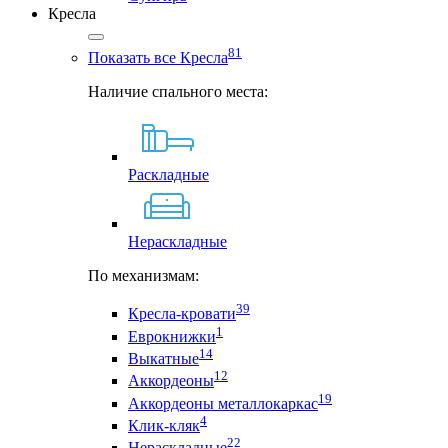
Кресла
81
Показать все Кресла
Наличие спального места:
Раскладные
Нераскладные
По механизмам:
39
Кресла-кровати
1
Еврокнижки
14
Выкатные
12
Аккордеоны
19
Аккордеоны металлокаркас
4
Клик-кляк
22
Нераскладные