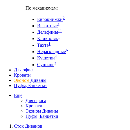
По механизмам:
2
Еврокнижки
1
Выкатные
11
Дельфины
1
Клик-кляк
1
Тахта
6
Нераскладные
4
Кушетки
2
Сунгирь
Для офиса
Кровати
Эконом
Диваны
Пуфы, Банкетки
Еще
Для офиса
Кровати
Эконом Диваны
Пуфы, Банкетки
Сток Диванов