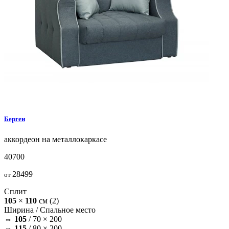
Берген
аккордеон на металлокаркасе
40700
28499
от
Сплит
105
×
110
см
(2)
Ширина /
Спальное место
⇔
105
/
70 × 200
⇔
115
/
80 × 200