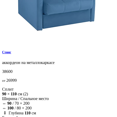
Стинг
аккордеон на металлокаркасе
38600
26999
от
Сплит
90
×
110
см
(2)
Ширина /
Спальное место
⇔
90
/
70 × 200
⇔
100
/
80 × 200
⇕ Глубина
110
см