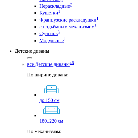
7
Нераскладные
1
Кушетки
1
Французские раскладушки
1
с подъёмным механизмом
3
Сунгирь
1
Модульные
Детские диваны
46
все Детские диваны
По ширине дивана:
до 150 см
180..220 см
По механизмам: