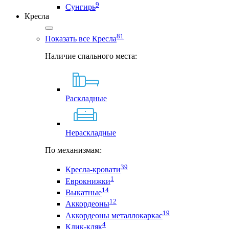
9
Сунгирь
Кресла
81
Показать все Кресла
Наличие спального места:
Раскладные
Нераскладные
По механизмам:
39
Кресла-кровати
1
Еврокнижки
14
Выкатные
12
Аккордеоны
19
Аккордеоны металлокаркас
4
Клик-кляк