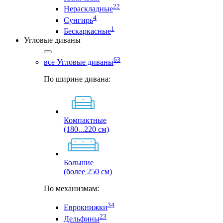
22
Нераскладные
4
Сунгирь
1
Бескаркасные
Угловые диваны
63
все Угловые диваны
По ширине дивана:
Компактные
(180...220 см)
Большие
(более 250 см)
По механизмам:
34
Еврокнижки
23
Дельфины