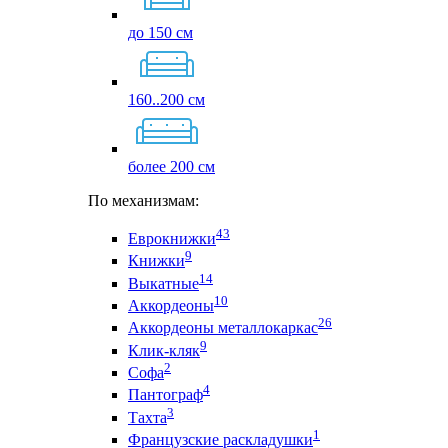
до 150 см
160..200 см
более 200 см
По механизмам:
43
Еврокнижки
9
Книжки
14
Выкатные
10
Аккордеоны
26
Аккордеоны металлокаркас
9
Клик-кляк
2
Софа
4
Пантограф
3
Тахта
1
Французские раскладушки