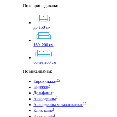
По ширине дивана:
до 150 см
160..200 см
более 200 см
По механизмам:
25
Еврокнижки
2
Книжки
1
Дельфины
1
Аккордеоны
11
Аккордеоны металлокаркас
3
Клик-кляк
3
Пантограф