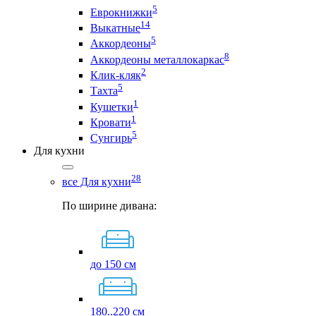
5
Еврокнижки
14
Выкатные
5
Аккордеоны
8
Аккордеоны металлокаркас
2
Клик-кляк
5
Тахта
1
Кушетки
1
Кровати
5
Сунгирь
Для кухни
28
все Для кухни
По ширине дивана:
до 150 см
180..220 см