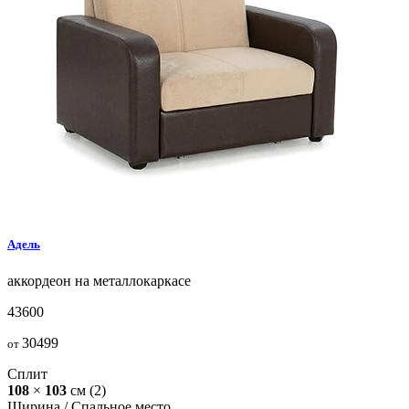
Адель
аккордеон на металлокаркасе
43600
30499
от
Сплит
108
×
103
см
(2)
Ширина /
Спальное место