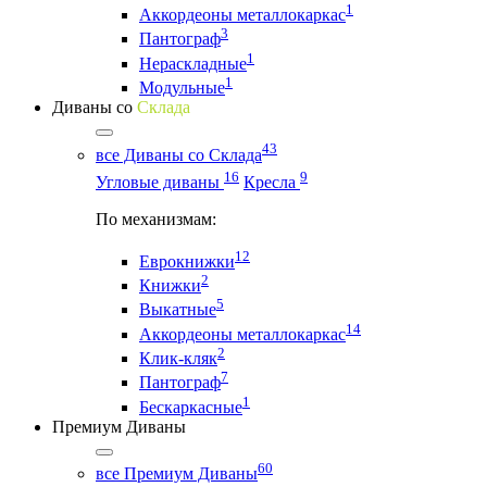
1
Аккордеоны металлокаркас
3
Пантограф
1
Нераскладные
1
Модульные
Диваны со
Склада
43
все Диваны со Склада
16
9
Угловые диваны
Кресла
По механизмам:
12
Еврокнижки
2
Книжки
5
Выкатные
14
Аккордеоны металлокаркас
2
Клик-кляк
7
Пантограф
1
Бескаркасные
Премиум Диваны
60
все Премиум Диваны