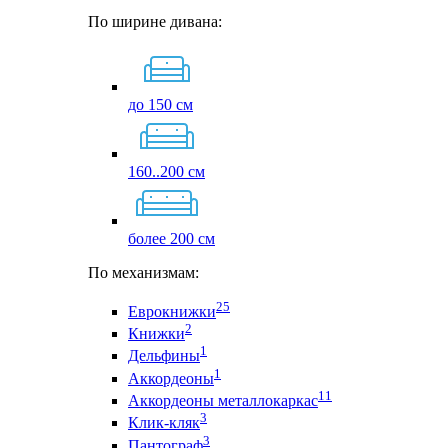
По ширине дивана:
до 150 см
160..200 см
более 200 см
По механизмам:
25
Еврокнижки
2
Книжки
1
Дельфины
1
Аккордеоны
11
Аккордеоны металлокаркас
3
Клик-кляк
3
Пантограф