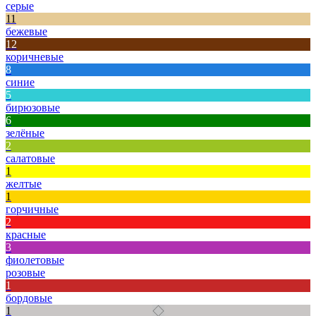
серые
11
бежевые
12
коричневые
8
синие
5
бирюзовые
6
зелёные
2
салатовые
1
желтые
1
горчичные
2
красные
3
фиолетовые
розовые
1
бордовые
1