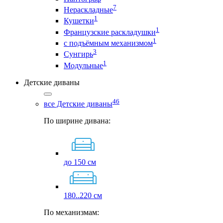
7
Нераскладные
1
Кушетки
1
Французские раскладушки
1
с подъёмным механизмом
3
Сунгирь
1
Модульные
Детские диваны
46
все Детские диваны
По ширине дивана:
до 150 см
180..220 см
По механизмам: