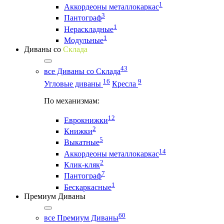
1
Аккордеоны металлокаркас
3
Пантограф
1
Нераскладные
1
Модульные
Диваны со
Склада
43
все Диваны со Склада
16
9
Угловые диваны
Кресла
По механизмам:
12
Еврокнижки
2
Книжки
5
Выкатные
14
Аккордеоны металлокаркас
2
Клик-кляк
7
Пантограф
1
Бескаркасные
Премиум Диваны
60
все Премиум Диваны