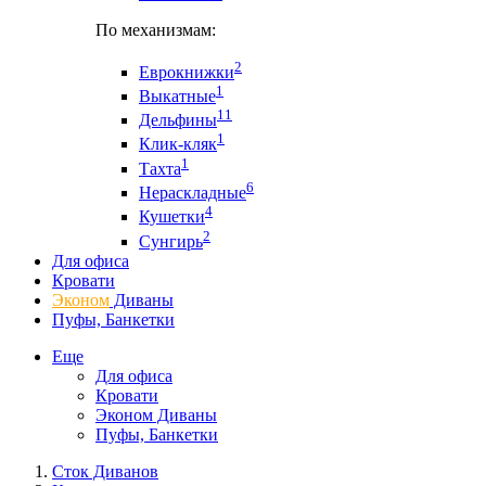
По механизмам:
2
Еврокнижки
1
Выкатные
11
Дельфины
1
Клик-кляк
1
Тахта
6
Нераскладные
4
Кушетки
2
Сунгирь
Для офиса
Кровати
Эконом
Диваны
Пуфы, Банкетки
Еще
Для офиса
Кровати
Эконом Диваны
Пуфы, Банкетки
Сток Диванов