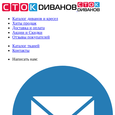
Каталог диванов и кресел
Хиты
продаж
Доставка
и оплата
Акции
и Скидки
Отзывы
покупателей
Каталог тканей
Контакты
Написать нам: