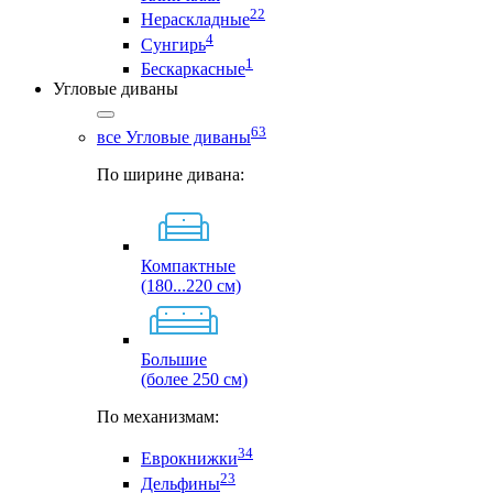
22
Нераскладные
4
Сунгирь
1
Бескаркасные
Угловые диваны
63
все Угловые диваны
По ширине дивана:
Компактные
(180...220 см)
Большие
(более 250 см)
По механизмам:
34
Еврокнижки
23
Дельфины