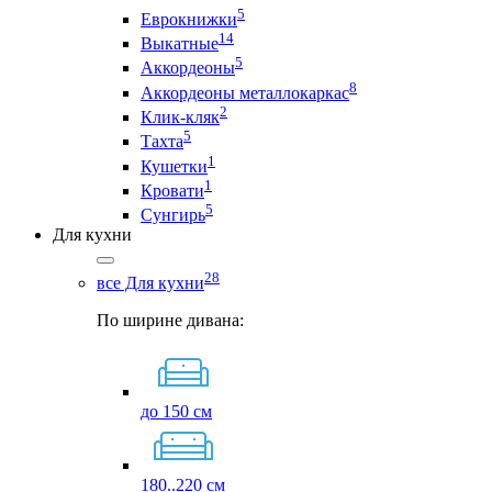
5
Еврокнижки
14
Выкатные
5
Аккордеоны
8
Аккордеоны металлокаркас
2
Клик-кляк
5
Тахта
1
Кушетки
1
Кровати
5
Сунгирь
Для кухни
28
все Для кухни
По ширине дивана:
до 150 см
180..220 см