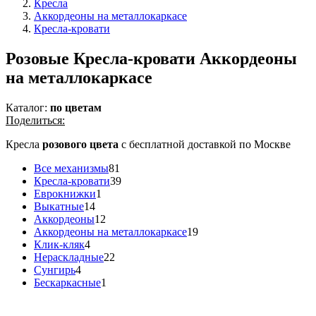
Кресла
Аккордеоны на металлокаркасе
Кресла-кровати
Розовые Кресла-кровати Аккордеоны
на металлокаркасе
Каталог:
по цветам
Поделиться:
Кресла
розового цвета
с бесплатной доставкой по Москве
Все механизмы
81
Кресла-кровати
39
Еврокнижки
1
Выкатные
14
Аккордеоны
12
Аккордеоны на металлокаркасе
19
Клик-кляк
4
Нераскладные
22
Сунгирь
4
Бескаркасные
1