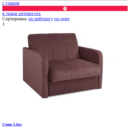
с узором
6
в ткани антикоготь
Сортировка:
по рейтингу
по цене
1
Стинг
Lilac