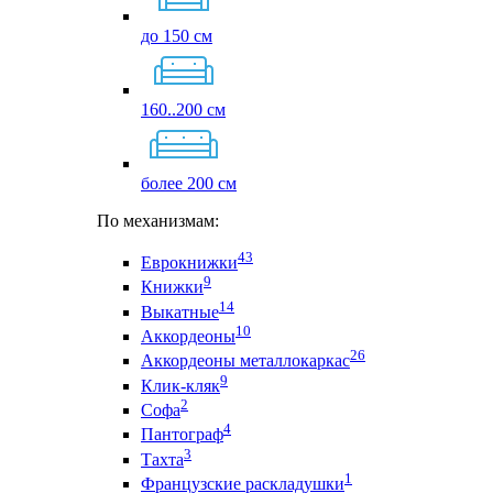
до 150 см
160..200 см
более 200 см
По механизмам:
43
Еврокнижки
9
Книжки
14
Выкатные
10
Аккордеоны
26
Аккордеоны металлокаркас
9
Клик-кляк
2
Софа
4
Пантограф
3
Тахта
1
Французские раскладушки