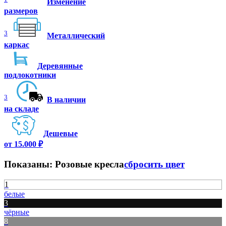
Изменение
размеров
3
Металлический
каркас
Деревянные
подлокотники
3
В наличии
на складе
Дешевые
от 15.000 ₽
Показаны:
Розовые кресла
сбросить цвет
1
белые
3
чёрные
8