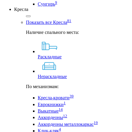
9
Сунгирь
Кресла
81
Показать все Кресла
Наличие спального места:
Раскладные
Нераскладные
По механизмам:
39
Кресла-кровати
1
Еврокнижки
14
Выкатные
12
Аккордеоны
19
Аккордеоны металлокаркас
4
Клик-кляк